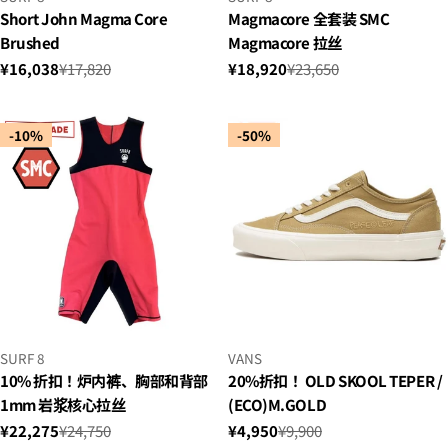
贩：
贩：
Short John Magma Core
Magmacore 全套装 SMC
Brushed
Magmacore 拉丝
¥16,038
¥17,820
¥18,920
¥23,650
销
正
销
正
售
常
售
常
价
价
价
价
-10%
-50%
格
格
格
格
小
小
SURF 8
VANS
贩：
贩：
10% 折扣！炉内裤、胸部和背部
20%折扣！ OLD SKOOL TEPER /
1mm 岩浆核心拉丝
(ECO)M.GOLD
¥22,275
¥24,750
¥4,950
¥9,900
销
正
销
正