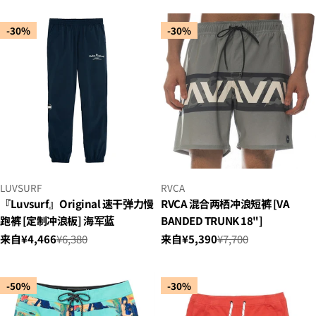
售
常
售
常
价
价
价
价
-30%
-30%
格
格
格
格
小
小
LUVSURF
RVCA
贩：
贩：
『Luvsurf』Original 速干弹力慢
RVCA 混合两栖冲浪短裤 [VA
跑裤 [定制冲浪板] 海军蓝
BANDED TRUNK 18"]
来自¥4,466
¥6,380
来自¥5,390
¥7,700
销
正
销
正
售
常
售
常
价
价
价
价
-50%
-30%
格
格
格
格