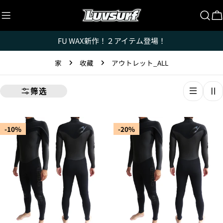
跳
至
内
FU WAX新作！２アイテム登場！
容
家
收藏
アウトレット_ALL
筛选
-10%
-20%