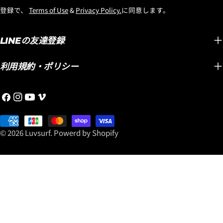
邮
登録で、
Terms of Use
&
Privacy Policy.
に同意します。
件
LINEの友達登録
利用規約・ポリシー
Facebook
Instagram
YouTube
维
梅
支
奥
付
© 2026
Luvsurf
.
Powerd by Shopify
方
式