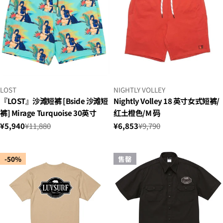
小
小
LOST
NIGHTLY VOLLEY
贩：
贩：
『LOST』沙滩短裤 [Bside 沙滩短
Nightly Volley 18 英寸女式短裤/
裤] Mirage Turquoise 30英寸
红土橙色/M 码
¥5,940
¥11,880
¥6,853
¥9,790
销
正
销
正
售
常
售
常
价
价
价
价
-50%
售罄
格
格
格
格