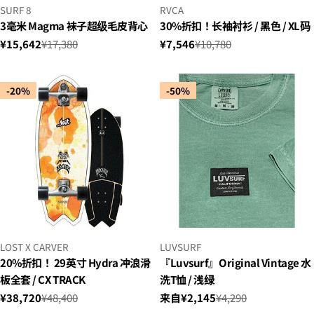
小
小
SURF 8
RVCA
贩：
贩：
3毫米 Magma 袜子超级毛皮背心
30%折扣！长袖衬衫 / 黑色 / XL码
¥15,642
¥17,380
¥7,546
¥10,780
销
正
销
正
售
常
售
常
价
价
价
价
-20%
-50%
格
格
格
格
小
小
LOST X CARVER
LUVSURF
贩：
贩：
20%折扣！ 29英寸 Hydra 冲浪滑
『Luvsurf』Original Vintage 水
板全套 / CX TRACK
洗T恤 / 浅绿
¥38,720
¥48,400
来自¥2,145
¥4,290
销
正
销
正