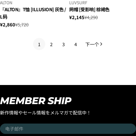
小
小
ALTON
LUVSURF
贩：
贩：
『ALTON』T恤 [ILLUSION] 灰色 /
网帽 [受影响] 棕褐色
L码
¥2,145
¥4,290
销
正
¥2,860
¥5,720
售
常
销
正
价
价
售
常
格
格
价
价
1
2
3
4
下一个
格
格
MEMBER SHIP
新作情報やセール情報をメルマガで配信中！
电
子