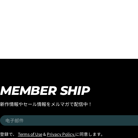
MEMBER SHIP
新作情報やセール情報をメルマガで配信中！
电
子
邮
登録で、
Terms of Use
&
Privacy Policy.
に同意します。