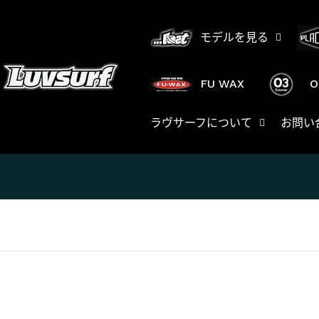
跳
至
モデルを見る
内
容
FU WAX
O
ラヴサーフについて
お問い