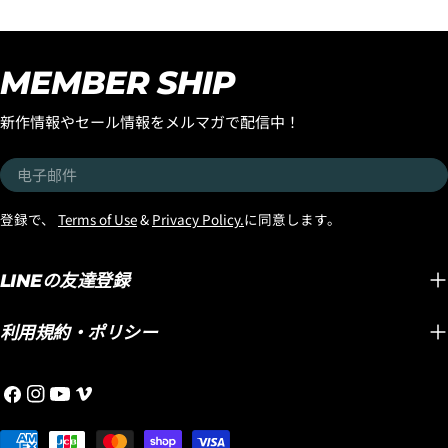
MEMBER SHIP
新作情報やセール情報をメルマガで配信中！
电
子
邮
登録で、
Terms of Use
&
Privacy Policy.
に同意します。
件
LINEの友達登録
利用規約・ポリシー
Facebook
Instagram
YouTube
维
梅
支
奥