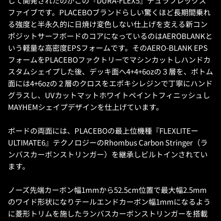
して開発されたのがこの『DURA-FLEX5』デュラフレックス
ファイブです。PLACEBOブランドらしい驚くほど長期間乗れ
る強度と半永久的に日焼け変色しない仕上げを支える新コン
ポジットサーフボードのコアになっているのはAEROBLANKと
いう軽量な高密度EPSフォームです。そのAERO-BLANK EPS
フォームをPLACEBOファクトリーでマシンカットしハンドカ
スタムシェイプした後、デッキ面へ4+4+6ozの３層を、ボトム
面には4+6ozの２層のクロスをエポキシレジンで丁寧にハンド
グラスし、UVカットマットホワイトペイントフィニッシュし
MAYHEMシェイプデザインを仕上げています。
ボードの両面には、PLACEBOの最上位機種『FLEXLITEー
ULTIMATE6』テクノロジーのRhombus Carbon Stringer（ラ
ンバスカーボンストリンガー）を継承しビルトインされてい
ます。
ノーズ先端カーボン幅1mmから52.5cm位置で最大幅2.5mm
のワイド形状になりテールエンドカーボン幅1mmになるよう
に菱形トリムを施したランバスカーボンストリンガーを搭載