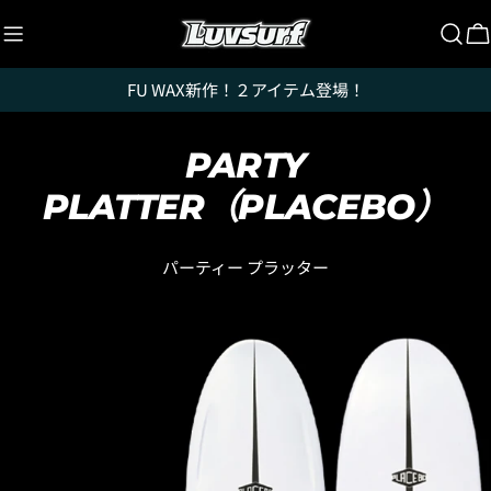
跳
至
内
FU WAX新作！２アイテム登場！
容
PARTY
PLATTER（PLACEBO）
パーティー プラッター