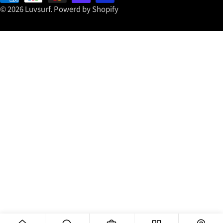
付
© 2026
Luvsurf
.
Powerd by Shopify
方
式