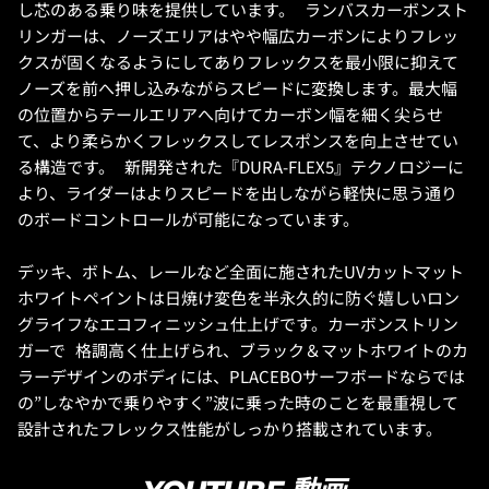
し芯のある乗り味を提供しています。 ランバスカーボンスト
リンガーは、ノーズエリアはやや幅広カーボンによりフレッ
クスが固くなるようにしてありフレックスを最小限に抑えて
ノーズを前へ押し込みながらスピードに変換します。最大幅
の位置からテールエリアへ向けてカーボン幅を細く尖らせ
て、より柔らかくフレックスしてレスポンスを向上させてい
る構造です。 新開発された『DURA-FLEX5』テクノロジーに
より、ライダーはよりスピードを出しながら軽快に思う通り
のボードコントロールが可能になっています。
デッキ、ボトム、レールなど全面に施されたUVカットマット
ホワイトペイントは日焼け変色を半永久的に防ぐ嬉しいロン
グライフなエコフィニッシュ仕上げです。カーボンストリン
ガーで 格調高く仕上げられ、ブラック＆マットホワイトのカ
ラーデザインのボディには、PLACEBOサーフボードならでは
の”しなやかで乗りやすく”波に乗った時のことを最重視して
設計されたフレックス性能がしっかり搭載されています。