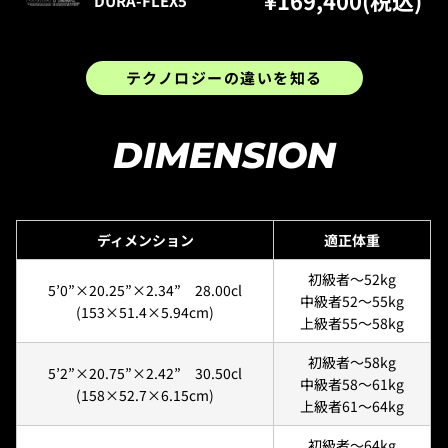
¥169,400(税込)
DURA-FLEX5
テクノロジーの違いを知る
DIMENSION
ディメンション
適正体重
初級者〜52kg
5’0”×20.25”×2.34” 28.00cl
中級者52〜55kg
(153×51.4×5.94cm)
上級者55〜58kg
初級者〜58kg
5’2”×20.75”×2.42” 30.50cl
中級者58〜61kg
(158×52.7×6.15cm)
上級者61〜64kg
初級者〜64kg