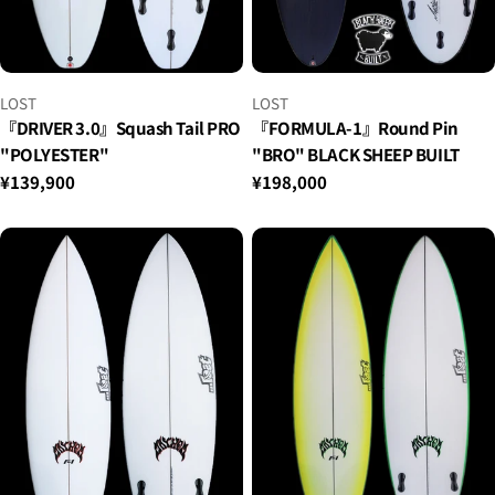
小
小
LOST
LOST
贩：
贩：
『DRIVER 3.0』Squash Tail PRO
『FORMULA-1』Round Pin
"POLYESTER"
"BRO" BLACK SHEEP BUILT
正
¥139,900
正
¥198,000
常
常
价
价
格
格