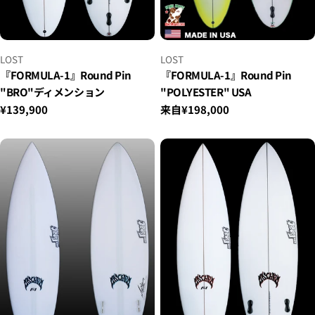
小
小
LOST
LOST
贩：
贩：
『FORMULA-1』Round Pin
『FORMULA-1』Round Pin
"BRO"ディメンション
"POLYESTER" USA
正
¥139,900
正
来自¥198,000
常
常
价
价
格
格