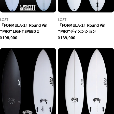
小
小
LOST
LOST
贩：
贩：
『FORMULA-1』Round Pin
『FORMULA-1』Round Pin
"PRO" LIGHT SPEED 2
"PRO"ディメンション
正
¥198,000
正
¥139,900
常
常
价
价
格
格