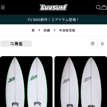
跳
至
内
FU WAX新作！２アイテム登場！
容
家
收藏
冲浪板性能
筛选