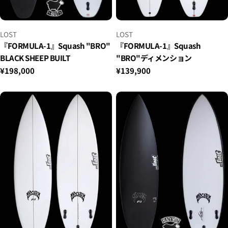
小
小
LOST
LOST
贩：
贩：
『FORMULA-1』Squash "BRO"
『FORMULA-1』Squash
BLACK SHEEP BUILT
"BRO"ディメンション
正
¥198,000
正
¥139,900
常
常
价
价
格
格