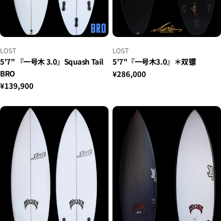
小
小
LOST
LOST
贩：
贩：
5'7" 『一号木 3.0』Squash Tail
5'7"『一号木3.0』＊双镖
BRO
正
¥286,000
常
正
¥139,900
价
常
格
价
格