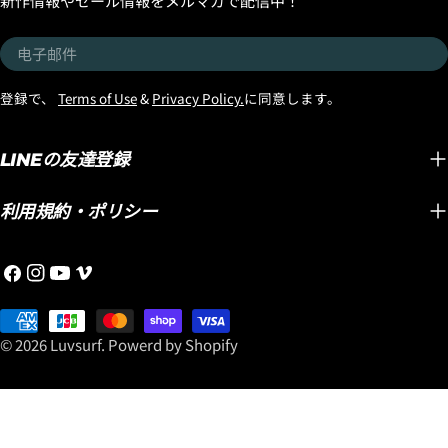
新作情報やセール情報をメルマガで配信中！
电
子
邮
登録で、
Terms of Use
&
Privacy Policy.
に同意します。
件
LINEの友達登録
利用規約・ポリシー
Facebook
Instagram
YouTube
维
梅
支
奥
付
© 2026
Luvsurf
.
Powerd by Shopify
方
式