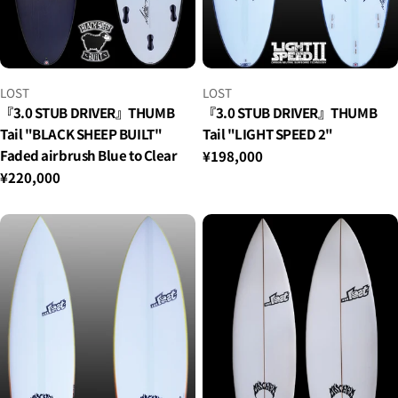
小
小
LOST
LOST
贩：
贩：
『3.0 STUB DRIVER』THUMB
『3.0 STUB DRIVER』THUMB
Tail "BLACK SHEEP BUILT"
Tail "LIGHT SPEED 2"
Faded airbrush Blue to Clear
正
¥198,000
常
正
¥220,000
价
常
格
价
格