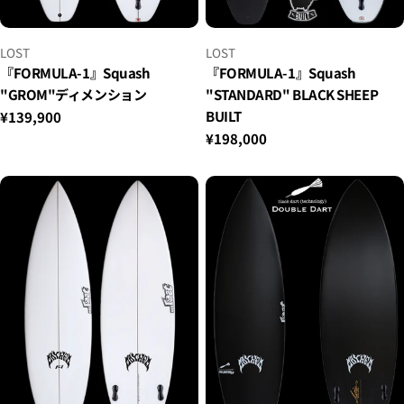
小
小
LOST
LOST
贩：
贩：
『FORMULA-1』Squash
『FORMULA-1』Squash
"GROM"ディメンション
"STANDARD" BLACK SHEEP
BUILT
正
¥139,900
常
正
¥198,000
价
常
格
价
格