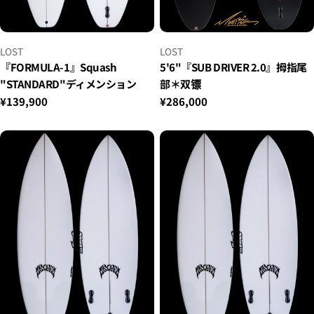
小
小
LOST
LOST
贩：
贩：
『FORMULA-1』Squash
5'6"『SUB DRIVER 2.0』拇指尾
"STANDARD"ディメンション
部＊双镖
正
¥139,900
正
¥286,000
常
常
价
价
格
格