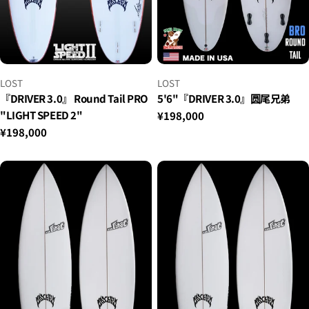
小
小
LOST
LOST
贩：
贩：
『DRIVER 3.0』 Round Tail PRO
5'6"『DRIVER 3.0』圆尾兄弟
"LIGHT SPEED 2"
正
¥198,000
常
正
¥198,000
价
常
格
价
格