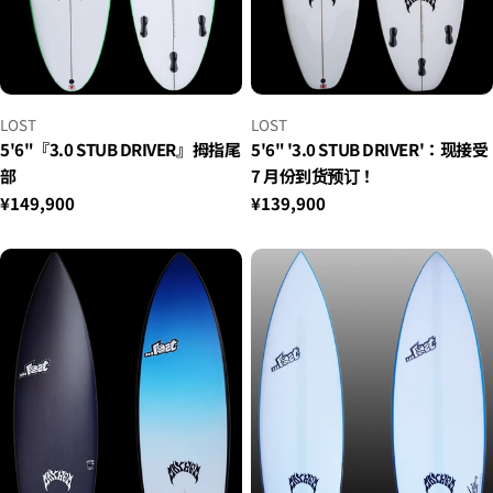
小
小
LOST
LOST
贩：
贩：
5'6"『3.0 STUB DRIVER』拇指尾
5'6" '3.0 STUB DRIVER'：现接受
部
7 月份到货预订！
正
¥149,900
正
¥139,900
常
常
价
价
格
格