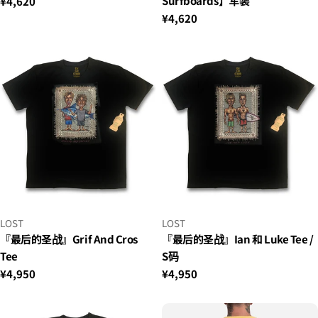
Surfboards】军装
正
¥4,620
常
正
¥4,620
价
常
格
价
格
小
小
LOST
LOST
贩：
贩：
『最后的圣战』Grif And Cros
『最后的圣战』Ian 和 Luke Tee /
Tee
S码
正
¥4,950
正
¥4,950
常
常
价
价