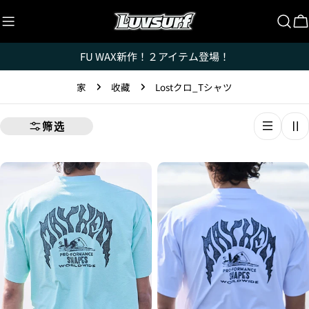
跳
至
内
FU WAX新作！２アイテム登場！
容
家
收藏
Lostクロ_Tシャツ
筛选