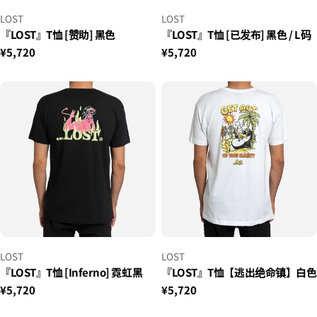
小
小
LOST
LOST
贩：
贩：
『LOST』T恤 [赞助] 黑色
『LOST』T恤 [已发布] 黑色 / L码
正
¥5,720
正
¥5,720
常
常
价
价
格
格
小
小
LOST
LOST
贩：
贩：
『LOST』T恤 [Inferno] 霓虹黑
『LOST』T恤【逃出绝命镇】白色
正
¥5,720
正
¥5,720
常
常