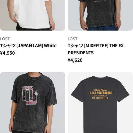
小
小
LOST
LOST
贩：
贩：
Tシャツ [JAPAN LAM] White
Tシャツ [MIXER TEE] THE EX-
PRESIDENTS
正
¥4,950
常
正
¥4,620
价
常
格
价
格