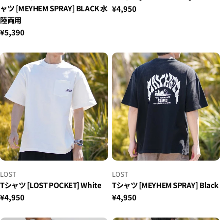
ャツ [MEYHEM SPRAY] BLACK 水
正
¥4,950
常
陸両用
价
正
¥5,390
格
常
价
格
小
小
LOST
LOST
贩：
贩：
Tシャツ [LOST POCKET] White
Tシャツ [MEYHEM SPRAY] Black
正
¥4,950
正
¥4,950
常
常
价
价