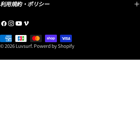
利用規約・ポリシー
Facebook
Instagram
YouTube
维
梅
支
奥
付
© 2026
Luvsurf
.
Powerd by Shopify
方
式