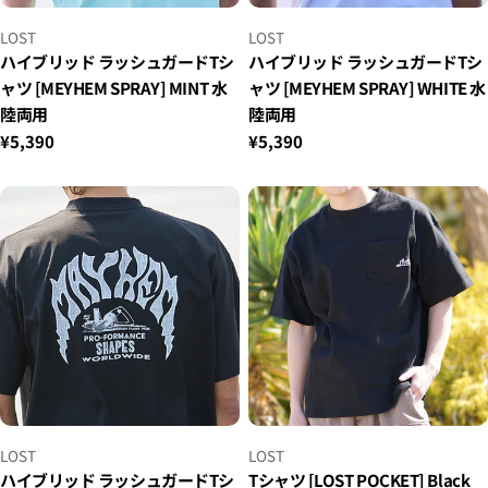
小
小
LOST
LOST
贩：
贩：
ハイブリッド ラッシュガードTシ
ハイブリッド ラッシュガードTシ
ャツ [MEYHEM SPRAY] MINT 水
ャツ [MEYHEM SPRAY] WHITE 水
陸両用
陸両用
正
¥5,390
正
¥5,390
常
常
价
价
格
格
小
小
LOST
LOST
贩：
贩：
ハイブリッド ラッシュガードTシ
Tシャツ [LOST POCKET] Black