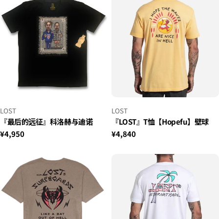
格
格
小
小
LOST
LOST
贩：
贩：
『最后的远征』科洛赫与迪诺
『LOST』T恤【Hopefu】壁球
正
¥4,950
正
¥4,840
常
常
价
价
格
格