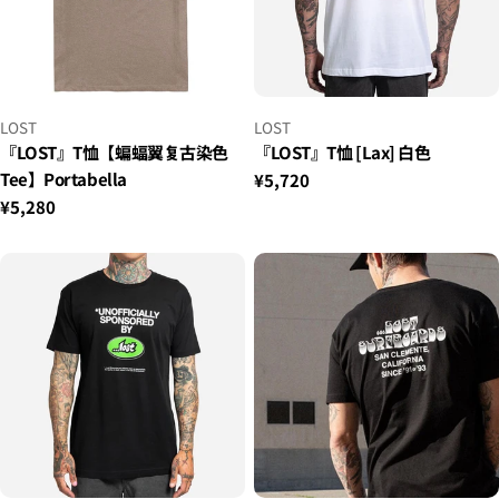
小
小
LOST
LOST
贩：
贩：
『LOST』T恤【蝙蝠翼复古染色
『LOST』T恤 [Lax] 白色
Tee】Portabella
正
¥5,720
常
正
¥5,280
价
常
格
价
格