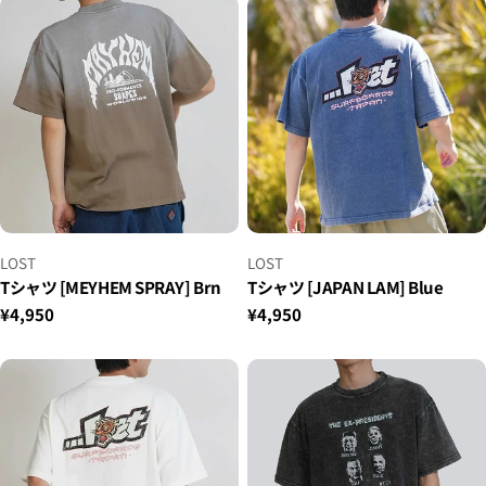
格
格
小
小
LOST
LOST
贩：
贩：
Tシャツ [MEYHEM SPRAY] Brn
Tシャツ [JAPAN LAM] Blue
正
¥4,950
正
¥4,950
常
常
价
价
格
格