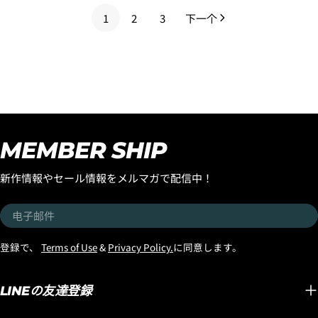
价
价
1
2
3
下一个
格
格
MEMBER SHIP
新作情報やセール情報をメルマガで配信中！
电
子
邮
登録で、
Terms of Use
&
Privacy Policy.
に同意します。
件
LINEの友達登録