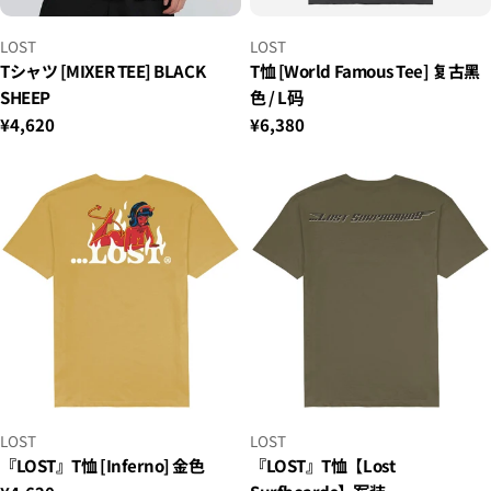
小
小
LOST
LOST
贩：
贩：
Tシャツ [MIXER TEE] BLACK
T恤 [World Famous Tee] 复古黑
SHEEP
色 / L码
正
¥4,620
正
¥6,380
常
常
价
价
格
格
小
小
LOST
LOST
贩：
贩：
『LOST』T恤 [Inferno] 金色
『LOST』T恤【Lost