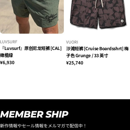
小
小
LUVSURF
VUORI
贩：
贩：
『Luvsurf』原创尼龙短裤 [CAL]
沙滩短裤 [Cruise Boardsshrt] 梅
橄榄绿
子色 Grunge / 33 英寸
正
¥6,930
正
¥25,740
常
常
价
价
格
格
MEMBER SHIP
新作情報やセール情報をメルマガで配信中！