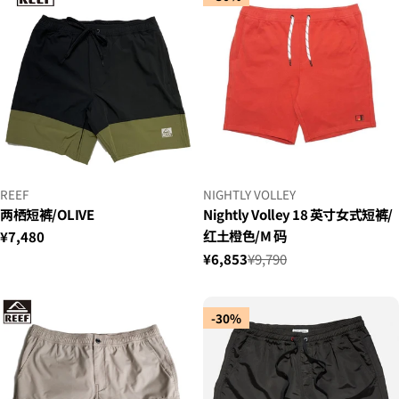
小
小
REEF
NIGHTLY VOLLEY
贩：
贩：
两栖短裤/OLIVE
Nightly Volley 18 英寸女式短裤/
红土橙色/M 码
正
¥7,480
常
¥6,853
¥9,790
销
正
价
售
常
格
价
价
-30%
格
格