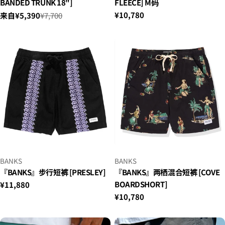
BANDED TRUNK 18"]
FLEECE] M码
正
¥10,780
来自¥5,390
¥7,700
销
正
常
售
常
价
价
价
格
格
格
小
小
BANKS
BANKS
贩：
贩：
『BANKS』步行短裤 [PRESLEY]
『BANKS』两栖混合短裤 [COVE
BOARDSHORT]
正
¥11,880
常
正
¥10,780
价
常
格
价