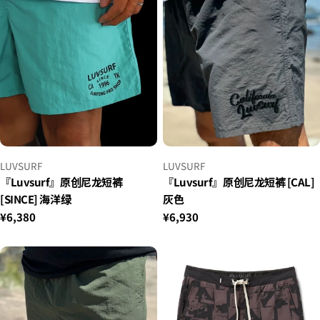
格
小
小
LUVSURF
LUVSURF
贩：
贩：
『Luvsurf』原创尼龙短裤
『Luvsurf』原创尼龙短裤 [CAL]
[SINCE] 海洋绿
灰色
正
¥6,380
正
¥6,930
常
常
价
价
格
格