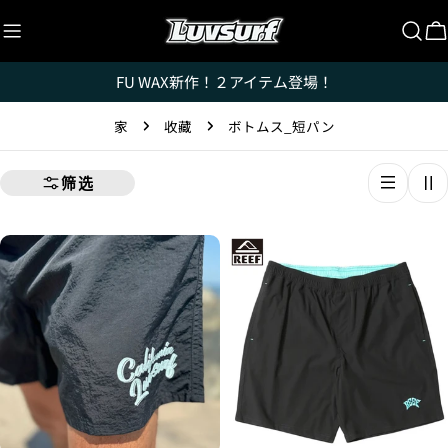
跳
至
内
FU WAX新作！２アイテム登場！
容
家
收藏
ボトムス_短パン
筛选