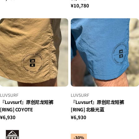
常
正
¥10,780
价
常
格
价
格
小
小
LUVSURF
LUVSURF
贩：
贩：
『Luvsurf』原创尼龙短裤
『Luvsurf』原创尼龙短裤
[RING] COYOTE
[RING] 北极光蓝
正
¥6,930
正
¥6,930
常
常
价
价
格
格
-30%