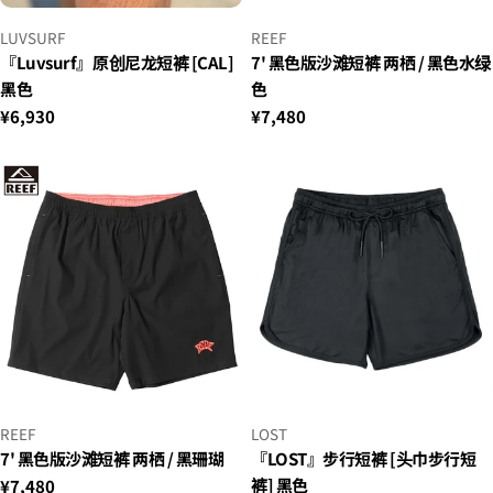
小
小
LUVSURF
REEF
贩：
贩：
『Luvsurf』原创尼龙短裤 [CAL]
7' 黑色版沙滩短裤 两栖 / 黑色水绿
黑色
色
正
¥6,930
正
¥7,480
常
常
价
价
格
格
小
小
REEF
LOST
贩：
贩：
7' 黑色版沙滩短裤 两栖 / 黑珊瑚
『LOST』步行短裤 [头巾步行短
裤] 黑色
正
¥7,480