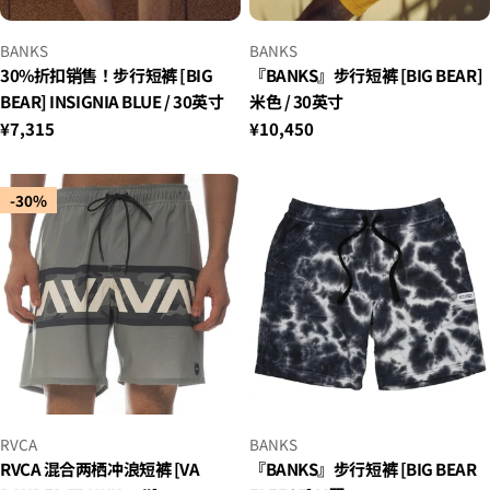
小
小
BANKS
BANKS
贩：
贩：
30%折扣销售！步行短裤 [BIG
『BANKS』步行短裤 [BIG BEAR]
BEAR] INSIGNIA BLUE / 30英寸
米色 / 30英寸
正
¥7,315
正
¥10,450
常
常
价
价
格
-30%
格
小
小
RVCA
BANKS
贩：
贩：
RVCA 混合两栖冲浪短裤 [VA
『BANKS』步行短裤 [BIG BEAR