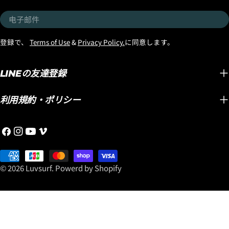
电
子
邮
登録で、
Terms of Use
&
Privacy Policy.
に同意します。
件
LINEの友達登録
利用規約・ポリシー
Facebook
Instagram
YouTube
维
梅
支
奥
付
© 2026
Luvsurf
.
Powerd by Shopify
方
式