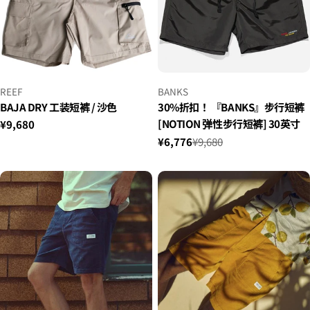
小
小
REEF
BANKS
贩：
贩：
BAJA DRY 工装短裤 / 沙色
30%折扣！ 『BANKS』步行短裤
[NOTION 弹性步行短裤] 30英寸
正
¥9,680
常
¥6,776
¥9,680
销
正
价
售
常
格
价
价
格
格