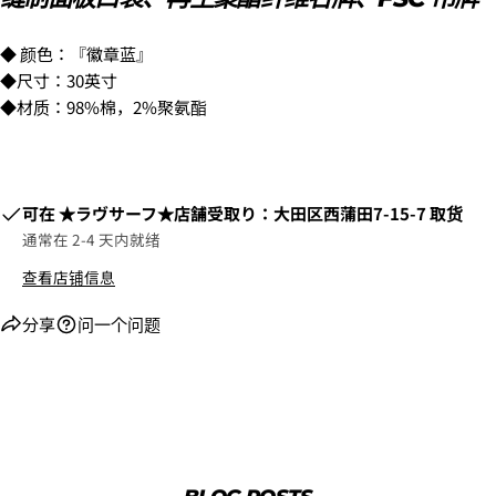
◆ 颜色：『徽章蓝』
◆尺寸：30英寸
◆材质：98%棉，2%聚氨酯
6.3Dセキュアの画面に移行しますので、各クレジット
カード会社の指示に従って認証を完了させてくださ
可在
​​★ラヴサーフ★店舗受取り：大田区西蒲田7-15-7
取货
い。(通常は、メールやSMSで受け取ったコードを入力
通常在 2-4 天内就绪
します。)
查看店铺信息
2.はじめて、Luvsurfでお買い物をされる方
分享
问一个问题
1.商品をカートにいれ、「チェックアウト」をクリッ
クしてください