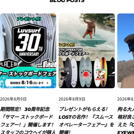
BLOG POSTS
2. お支払いのセクションがある、
クレジットカード決
済(3Dセキュア)-SBPS
を選択します。
2026年8月9日
2026年8月9日
2026年
期間限定！ 30周年記念
プレゼントがもらえる！
拘る大
「サマー ストックボード
LOSTの名作！『スムース
格好良
フェアー！」開催します！
オペレーターフェアー』を
えた『O
スタッフのコウヘイが個人
開催！
EYEW