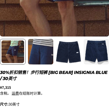
新品
¥8,800
2. メアドの横に表示されています、3点をタップしま
〜6'9"
す。
3.
「ゲストとして、チェックアウトします。」
を選択
USED
¥9,900
します。
新品
6'10"〜
¥11,000
USED
30%折扣销售！步行短裤 [BIG BEAR] INSIGNIA BLUE
/ 30英寸
正
¥7,315
着払いで送付します。
常
含税。
运费
在结账时计算。
上記の金額の通りではなく、東京からご自宅までの送
价
料がかかります。
格
尺寸:
30英寸
別途、梱包料3,300円がかかります。そのため、カート