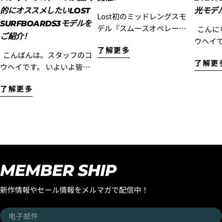
的にオススメしたいLOST
光モデ
Lost初のミッドレングスモ
3.クレジットカード情報を入力し、
支払い回数のメニ
SURFBOARDS3モデルを
ューから「分割払い」または「ボーナス一括払い」
を
デル『スムースオペレータ
こんにちは。スタッフのコ
選択します。
ご紹介！
ー』をご検討されていた方
ウヘイ
了解更多
に!ぜひこのLOSTの名作を
楽しむ
こんばんは。スタッフのコ
了解更
乗ってただきたいので『ス
ひチェ
ウヘイです。 いよいよ皆様
ムースオペレーターフェア
いアイ
が待ちに待ったお盆休みの
ー』を開催！ お客様のご注
了解更多
それが
連休がスタート！ 連休中に
文された『スムースオペレ
デザイ
海へ行く予定を立てている
ーター』に合うラヴサーフ
ね備えた
方も多いのではないでしょ
おすすめのトラクションパ
Eyewea
うか？ 「せっかくの連休だ
ッドとボードの長さに合う
ンはも
から、新しいボードでサー
4.3Dセキュアの画面に移行しますので、各クレジット
おすすめのニットケースを
帰りや
フィンしたい！」 「サーフ
カード会社の指示に従って認証を完了させてくださ
プレゼントいたします。 さ
タイル
トリップ用に、もう1本ボー
い。(通常は、メールやSMSで受け取ったコードを入力
MEMBER SHIP
らに高額な「DOUBLE
練され
します。)
ドを追加したい！」 そんな
DART」や「BLACK SHEEP
『OZON
方にぜひチェックしていた
新作情報やセール情報をメルマガで配信中！
BUILT（USA製）」と
「サー
だきたいのが、今スタート
「LONG TOE（USA製）」
いう雰
した 30th
电
この３つには、追加で、
中でも
ANNIVERSARY「サマー ス