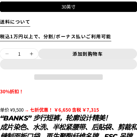
では配送料として、3,300円と表示されます。
30英寸
4.
お支払いのセクションがある、
クレジットカード決
送料について
済(3Dセキュア)-SBPS
を選択します。
税込1万円以上で、分割/ボーナス払いご利用可能
问一个问题
数
你
添加到购物车
减少30%折扣销售！步行短裤 [BIG BEAR] INSI
增加30%折扣销售！步行短裤 [BIG BEAR
的
量
名
你
字
的
邮
分享该产品
您
配送時間は下記よりお選びいただけます。
件
的
・午前中
复制
手
分
30%折扣！
您
・12時～14時
机
享
的
在
分
・14時～16時
留
脸
享
・16時～18時
5.クレジットカード情報を入力し、
支払い回数のメニ
单价 ¥9,500
→ 七折优惠！ ￥6,650 含税 ￥7,315
言
书
到
・18時～21時
ューから「分割払い」または「ボーナス一括払い」
を
上
X
・19時～21時
“BANKS” 步行短裤，轮廓设计精美！
選択します。
分
标有 * 的字段为必填字段。
成片染色、水洗、半松紧腰带、后贴袋、剪裁和
享
发送问题
缝制面板口袋、再生聚酯纤维名牌、FSC 吊牌