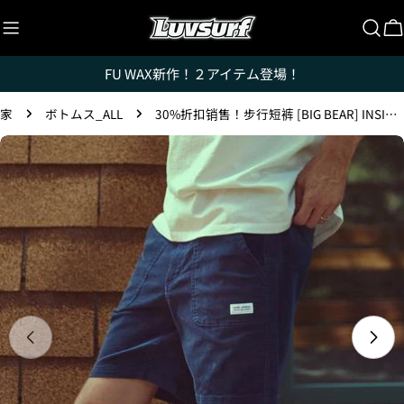
跳
至
内
FU WAX新作！２アイテム登場！
容
Luvsurfでは、クレジットカードを利用して「分割払
い」または「ボーナス一括払い」で商品を購入するこ
家
ボトムス_ALL
30%折扣销售！步行短裤 [BIG BEAR] INSIGNIA BLUE / 30英寸
とができます。
跳
ただし、税込１万円以上でご利用いただけます。
转
1.これまでに、Luvsurfでお買い物をしたことがある
至
方(2025年9月以降)
产
1. 商品をカートにいれ、「チェックアウト」をクリッ
品
クしてください
信
息
在模式中打开媒体 0