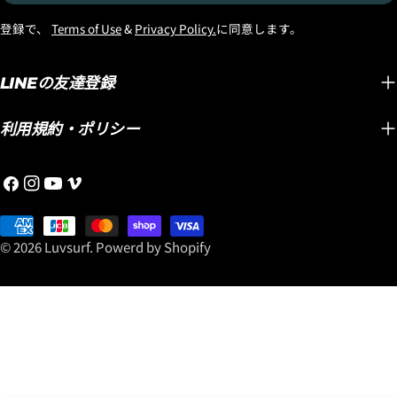
子
FCS2/SPLIT KEELフィン
のが、
トックボード フェアー！」
邮
登録で、
Terms of Use
&
Privacy Policy.
に同意します。
（金額入れる）をプレゼン
おすす
です！ 8月16日までの期間
件
ト！！メイヘムがこよなく
す。 そして今回、特に注目
限定で、 ラヴサーフでは30
愛すことで、このボードが
してい
LINEの友達登録
周年を記念して、LOST &
どんどん進化し、速くて乗
レンズ
PLACEBOの新品ストックボ
りやすいミッドレングスと
モデル
ードをご購入いただいたお
利用規約・ポリシー
して世界中で認知されてい
照り返
客様に、お好きなトラクシ
る大人ショートボーダーに
るサー
ョンパッドをプレゼント！
Facebook
Instagram
YouTube
维
選ばれるLOST名作ミッドレ
りなが
さらに！ 先着25名様限定
梅
ングスです。 この機会にぜ
めのア
で、非売品「Luvsurf Quick
支
奥
ひ「スムースオペレータ
です。
Dry Towel」もプレゼント！
付
© 2026
Luvsurf
.
Powerd by Shopify
ー」を手に入れて乗ってく
や路面
＊セールボード、USEDボー
方
ださい！
を抑え
ド、プレオーダーボード、
式
https://www.luvsurf.co.jp/blogs/bl
やすい
カスタムオーダーを除く。
こちらからどうぞ！
くれるのが
＊その他のイベントと併用
光レン
はできません。 そこで今回
応じて
は、現在ラヴサーフにある
するた
ストックボードの中から、