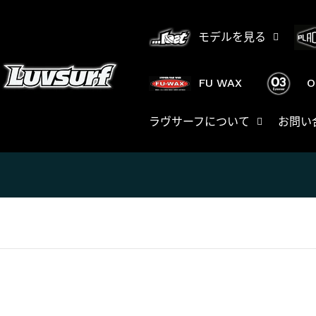
跳
至
モデルを見る
内
容
FU WAX
O
ラヴサーフについて
お問い