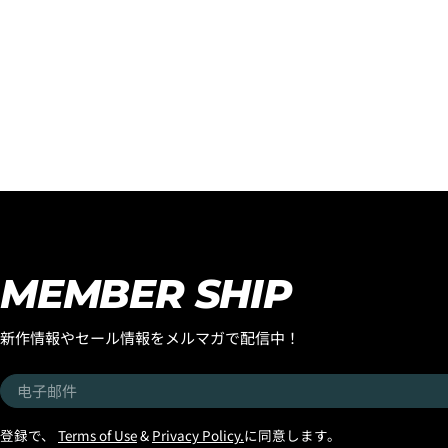
MEMBER SHIP
新作情報やセール情報をメルマガで配信中！
电
子
邮
登録で、
Terms of Use
&
Privacy Policy.
に同意します。