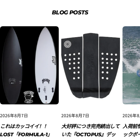
BLOG POSTS
2. お支払いのセクションがある、
クレジットカード決
済(3Dセキュア)-SBPS
を選択します。
2026年8月7日
2026年8月7日
2026年
これはカッコイイ！！
大好評につき完売続出して
入荷前
LOST「FORMULA-1」
いた『OCTOPUS』デッ
ックボ