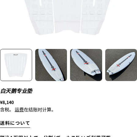
新品
¥8,800
2. メアドの横に表示されています、3点をタップしま
〜6'9"
す。
USED
¥9,900
3.
「ゲストとして、チェックアウトします。」
を選択
します。
新品
6'10"〜
¥11,000
USED
白天鹅专业垫
正
¥8,140
常
含税。
运费
在结账时计算。
价
格
着払いで送付します。
送料について
上記の金額の通りではなく、東京からご自宅までの送
料がかかります。