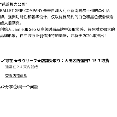
发送问题
“芭蕾握力公司”
BALLET GRIP COMPANY 是来自澳大利亚新南威尔士州的牵引品
牌，强调功能性和奢华设计，仅以优雅简约的白色和黑色使滑板看
起来很漂亮。
创始人 Jamie 和 Seb 从高级时尚品牌中汲取灵感，旨在树立强大的
品牌形象，在冲浪行业创造独特的美感，并将于 2020 年推出！
6.3Dセキュアの画面に移行しますので、各クレジット
カード会社の指示に従って認証を完了させてくださ
い。(通常は、メールやSMSで受け取ったコードを入力
可在
​​★ラヴサーフ★店舗受取り：大田区西蒲田7-15-7
取货
します。)
通常在 2-4 天内就绪
查看店铺信息
2.はじめて、Luvsurfでお買い物をされる方
分享
问一个问题
1.商品をカートにいれ、「チェックアウト」をクリッ
クしてください