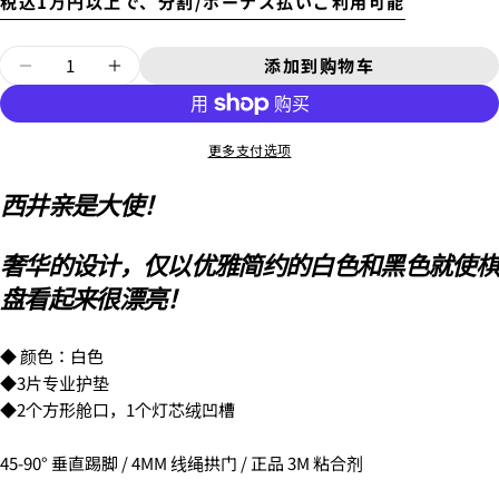
税込1万円以上で、分割/ボーナス払いご利用可能
別途、梱包料3,300円がかかります。そのため、カート
では配送料として、3,300円と表示されます。
数
添加到购物车
减少白天鹅专业垫的数量
增加白天鹅专业垫的数量
量
4.
お支払いのセクションがある、
クレジットカード決
済(3Dセキュア)-SBPS
を選択します。
更多支付选项
问一个问题
西井亲是大使！
你
的
名
你
奢华的设计，仅以优雅简约的白色和黑色就使棋
字
的
盘看起来很漂亮！
邮
分享该产品
您
配送時間は下記よりお選びいただけます。
件
的
・午前中
复制
手
分
◆ 颜色：白色
您
・12時～14時
机
享
的
◆3片专业护垫
在
分
・14時～16時
留
脸
享
・16時～18時
◆2个方形舱口，1个灯芯绒凹槽
言
5.クレジットカード情報を入力し、
支払い回数のメニ
书
到
・18時～21時
ューから「分割払い」または「ボーナス一括払い」
を
上
X
・19時～21時
45-90° 垂直踢脚 / 4MM 线绳拱门 / 正品 3M 粘合剂
選択します。
分
标有 * 的字段为必填字段。
享