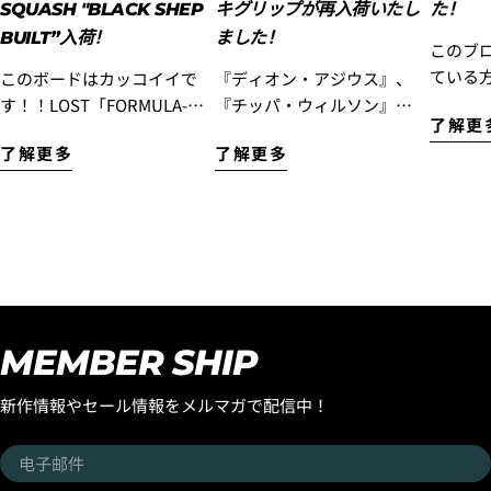
SQUASH "BLACK SHEP
キグリップが再入荷いたし
た！
BUILT”入荷！
ました！
このブ
3.クレジットカード情報を入力し、
支払い回数のメニ
ている
このボードはカッコイイで
『ディオン・アジウス』、
ューから「分割払い」または「ボーナス一括払い」
を
です！
す！！LOST「FORMULA-
『チッパ・ウィルソン』、
選択します。
了解更
ードを手
1」Squash "BLACK SHEP
『ナイト・テイラー』達の
了解更多
了解更多
在カリ
BUILT”入荷！ 『エブリデ
名だたるエアリストが中心
の西井
イ ハイパフォーマンスモ
となりスタートした
サーフ
デル』として昨年末にリリ
『OCTOPUS IS REAL』！
した。 このボードは現在ベ
ースされた『フォーミュラ
Luvsurfで取り扱いを開始し
トナム
ワン』モデルですが、この
て以来、多くのお客様から
ボード
モデルはラウンドピンモデ
ご好評をいただき、完売モ
フボー
ルでのリリースとなりまし
デルが続出！ 完売していモ
作して
たが、フラットセクション
デルが、待望の再入荷で
4.3Dセキュアの画面に移行しますので、各クレジット
MEMBER SHIP
西井の
も乗りつなぐ性能やスピー
す！ 世界のサーフボードシ
カード会社の指示に従って認証を完了させてくださ
い。(通常は、メールやSMSで受け取ったコードを入力
ードなので
ド維持に優れた、よりビー
ーンをリードするLOST サ
新作情報やセール情報をメルマガで配信中！
します。)
っくり
チブレイクに合う「スカッ
ーフボードのライダー『イ
ボード
シュテール」バージョンの
アン・クレーン』や『ラス
电
ョンを
ストックボードが入荷しま
タ』のシグネチャーパット
子