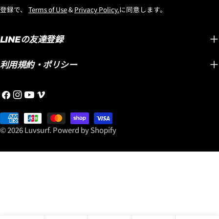
クボー
したのでお知らせします。
もリリースしている
邮
登録で、
Terms of Use
&
Privacy Policy.
に同意します。
モデルは
しかも今回入荷したのは
『OCTOPUS IS REAL』は、
件
KILL
「ブラックシープビルト」
機能性とスタイリッシュな
ズは5'
テクノロジーのストックボ
デザインを兼ね備えたアイ
LINEの友達登録
ンションで
ードです。そしてさらに追
テムをリリースしていま
クノロ
記したいのがスタンダード
す！ グリップ力や耐久性と
利用規約・ポリシー
ープビ
ディメンションだけでな
いった機能面はもちろん、
ポリン
く、ボリュームのあBROデ
ボードとの相性を引き立て
Facebook
Instagram
YouTube
维
波の上
ィメンションも入荷したの
る洗練されたデザインも人
梅
レーが
です。同じ長さで比較する
気の理由です！ お気に入り
支
奥
『QUIV
と浮力が追加してあるので
のサーフボードに合わせ
付
© 2026
Luvsurf
.
Powerd by Shopify
Mayh
ハイパフォーマンスボード
て、性能とスタイルをさら
方
ボード
ですが、安心のパドルスピ
に引き上げる『OCTOPUS
式
のです
ードを確保できます。年配
IS REAL』のサーフアクセサ
ている
の方や体格の良い方、パド
リーをぜひチェックしてく
です。
ルスピードが必要な方など
ださい！ 『OCTOPUS 』デ
てター
に、お勧めできるBROサイ
ッキグリップ一覧はこち
たちと
ズです。
ら！
けのサ
LOST「FORMULA-1」