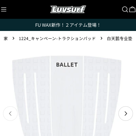
跳
至
内
FU WAX新作！２アイテム登場！
容
Luvsurfでは、クレジットカードを利用して「分割払
家
1224_キャンペーン-トラクションパッド
白天鹅专业垫
い」または「ボーナス一括払い」で商品を購入するこ
とができます。
跳
转
ただし、税込１万円以上でご利用いただけます。
至
1.これまでに、Luvsurfでお買い物をしたことがある
产
方(2025年9月以降)
品
1. 商品をカートにいれ、「チェックアウト」をクリッ
信
クしてください
息
在模式中打开媒体 0