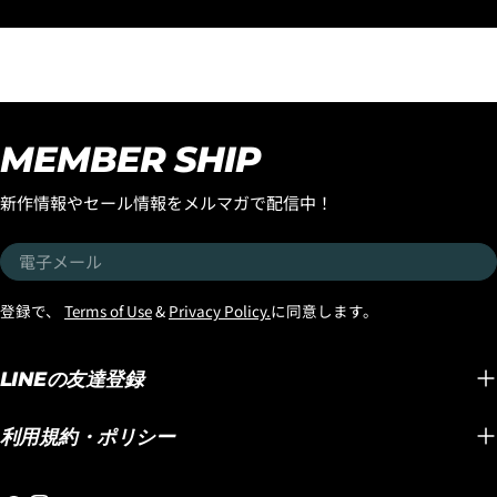
モデルはラウンドピンモデルでのリリースと
いただき、完売モデ
なりましたが、フラットセクションも乗りつ
デルが、待望の再入荷です！ 
なぐ性能やスピード維持に優れた、よりビー
ードシーンをリードす
チブレイクに合う「スカッシュテール」バー
のライダー『イアン
ジョンのストックボードが入荷しましたので
タ』のシグネチャー
お知らせします。しかも今回入荷したのは
る『OCTOPUS IS
MEMBER SHIP
「ブラックシープビルト」テクノロジーのス
イリッシュなデザイ
トックボードです。そしてさらに追記したい
をリリースしています！ グリップ
新作情報やセール情報をメルマガで配信中！
のがスタンダードディメンションだけでな
といった機能面はも
く、ボリュームのあBROディメンションも入
を引き立てる洗練さ
電
荷したのです。同じ長さで比較すると浮力が
由です！ お気に入りのサーフボードに合わせ
子
追加してあるのでハイパフォーマンスボード
て、性能とスタイル
メ
登録で、
Terms of Use
&
Privacy Policy.
に同意します。
ですが、安心のパドルスピードを確保できま
『OCTOPUS IS 
ー
す。年配の方や体格の良い方、パドルスピー
ーをぜひチェックし
ル
ドが必要な方などに、お勧めできるBROサイ
『OCTOPUS 』
LINEの友達登録
ズです。 LOST「FORMULA-1」Squash
ら！
"BLACK SHEP BUILT"はこちらからどうぞ！
利用規約・ポリシー
https://www.luvsurf.co.jp/collections/formula-
1_squash