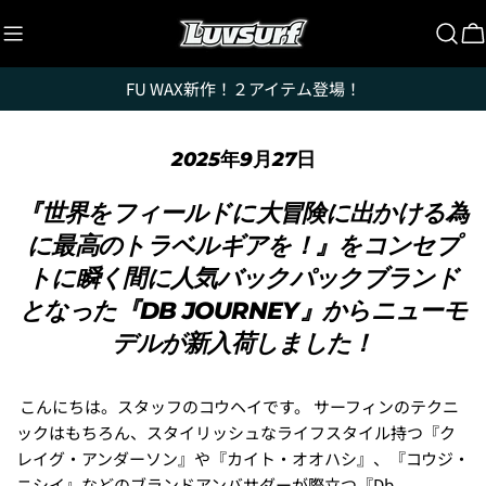
コ
ン
テ
FU WAX新作！２アイテム登場！
ン
ツ
に
2025年9月27日
ス
キ
『世界をフィールドに大冒険に出かける為
ッ
に最高のトラベルギアを！』をコンセプ
プ
トに瞬く間に人気バックパックブランド
となった『DB JOURNEY』からニューモ
デルが新入荷しました！
こんにちは。スタッフのコウヘイです。 サーフィンのテクニ
ックはもちろん、スタイリッシュなライフスタイル持つ『ク
レイグ・アンダーソン』や『カイト・オオハシ』、『コウジ・
ニシイ』などのブランドアンバサダーが際立つ『Db