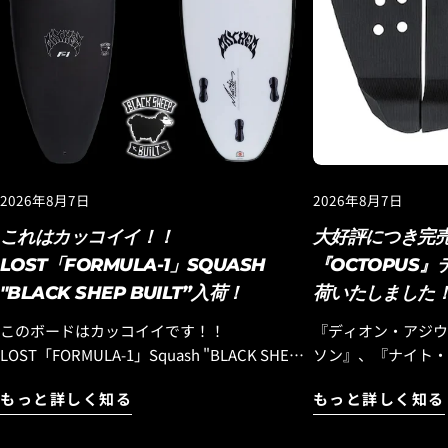
2026年8月7日
2026年8月7日
これはカッコイイ！！
大好評につき完
LOST「FORMULA-1」SQUASH
『OCTOPUS
"BLACK SHEP BUILT”入荷！
荷いたしました
このボードはカッコイイです！！
『ディオン・アジウ
LOST「FORMULA-1」Squash "BLACK SHEP
ソン』、『ナイト・
BUILT”入荷！ 『エブリデイ ハイパフォー
エアリストが中心と
もっと詳しく知る
もっと詳しく知る
マンスモデル』として昨年末にリリースされ
『OCTOPUS IS REAL』！ Luvsu
た『フォーミュラワン』モデルですが、この
を開始して以来、多