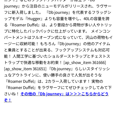
journey』から注目のニューモデルがリリースされ、ラヴサー
フに新入荷しました。
『Db journey』を代表するフラッグシ
ップモデル『Hugger』よりも容量を増やし、40Lの容量を誇
る『Roamer Duffel』は、より普段から荷物が多い人やトリッ
プに特化したバックパックに仕上がっています。
メインコン
パートメントはフルオープン式になっていて、沢山の荷物もイ
ージーに収納可能！ もちろん『Db journey』の他のアイテム
と乗員とすることが出来る、フックアップシステムも対応可
能！ 人間工学に基づいたショルダーストラップとチェストス
トラップで快適な移動をお約束！ [ap_show_item 361666]
[ap_show_item 361651] 『Db journey』らしいスタイリッシ
ュなアウトラインに、使い勝手の良さで人気が出そうな
『Roamer Duffel』は、2カラー入荷しています！ 実物の
『Roamer Duffel』をラヴサーフにてぜひチェックしてみて下
さいね！
その他の『Db journey』は＞＞＞こちらからどう
ぞ！