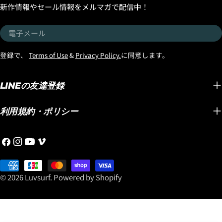
新作情報やセール情報をメルマガで配信中！
電
子
メ
登録で、
Terms of Use
&
Privacy Policy.
に同意します。
ー
ル
LINEの友達登録
利用規約・ポリシー
フ
イ
YouTube
ヴ
ェ
ン
ィ
イ
お
ス
メ
ス
支
タ
オ
© 2026
Luvsurf
.
Powered by Shopify
ブ
払
グ
ッ
い
ラ
ク
方
ム