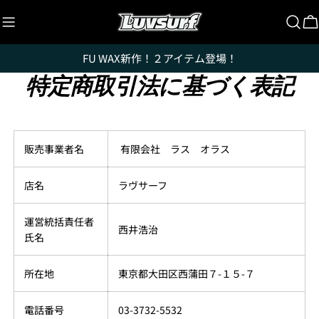
コ
ン
テ
FU WAX新作！２アイテム登場！
ン
ツ
特定商取引法に基づく表記
に
ス
キ
ッ
販売事業者名
有限会社 ラス オラス
プ
店名
ラヴサーフ
運営統括責任者
西井浩治
氏名
所在地
東京都大田区西蒲田７-１５-７
電話番号
03-3732-5532