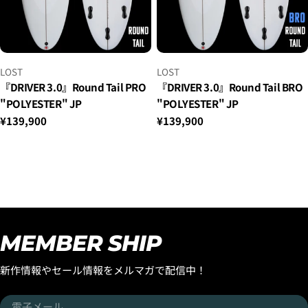
ベ
ベ
LOST
LOST
ン
ン
『DRIVER 3.0』Round Tail PRO
『DRIVER 3.0』Round Tail BRO
ダ
ダ
"POLYESTER" JP
"POLYESTER" JP
ー：
ー：
通
¥139,900
通
¥139,900
常
常
価
価
格
格
MEMBER SHIP
新作情報やセール情報をメルマガで配信中！
電