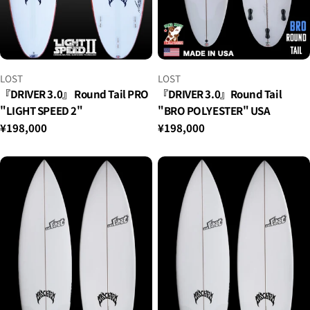
ベ
ベ
LOST
LOST
ン
ン
『DRIVER 3.0』 Round Tail PRO
『DRIVER 3.0』Round Tail
ダ
ダ
"LIGHT SPEED 2"
"BRO POLYESTER" USA
ー：
ー：
通
¥198,000
通
¥198,000
常
常
価
価
格
格