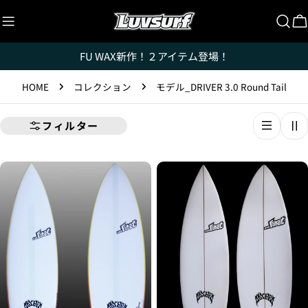
コ
ン
テ
FU WAX新作！２アイテム登場！
ン
ツ
HOME
コレクション
モデル_DRIVER 3.0 Round Tail
に
ス
キ
フィルター
ッ
プ