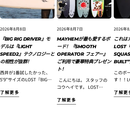
2026年8月8日
2026年8月7日
2026年
『BIG RIG DRIVER』モ
MAYHEMが最も愛するボ
これは
デルは『LIGHT
ード！『SMOOTH
LOST「
SPEED2』テクノロジーと
OPERATOR フェアー』
SQUAS
の相性が抜群！
ご利用で豪華特典プレゼン
BUIL
ト！
西井が1番試したかった、
このボ
5'9"サイズのLOST『BIG
す！！LO
こんにちは。 スタッフの
RIG DRIVER』LIGHT
1」Squa
コウヘイです。 LOST
了解更多
了解更
SPEED2に、またまた乗っ
BUILT”入荷
Surfboards初のミッドレン
了解更多
てきました！！ この日の波
イ ハ
グスモデル『SMOOTH
はサーフィンしている人が
デル』
OPERATOR』を、もっと多
ほとんどいない小波で風も
ースさ
くの皆様に乗っていただき
食らっていて、全く良い波
ワン』
たい！ そんな想いから、
ではなかったのですが、ど
モデル
『SMOOTH OPERATOR