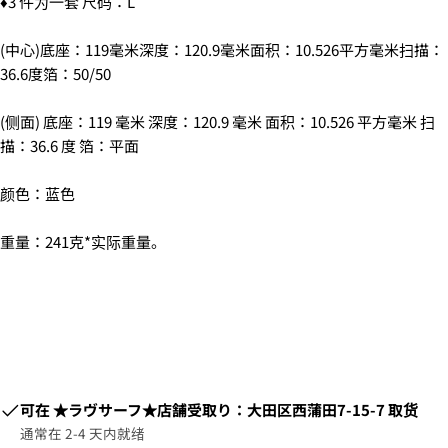
♦3 件为一套 尺码：L
(中心)底座：119毫米深度：120.9毫米面积：10.526平方毫米扫描：
36.6度箔：50/50
(侧面) 底座：119 毫米 深度：120.9 毫米 面积：10.526 平方毫米 扫
描：36.6 度 箔：平面
2. お支払いのセクションがある、
クレジットカード決
済(3Dセキュア)-SBPS
を選択します。
颜色：蓝色
重量：241克*实际重量。
可在
​​★ラヴサーフ★店舗受取り：大田区西蒲田7-15-7
取货
通常在 2-4 天内就绪
3.クレジットカード情報を入力し、
支払い回数のメニ