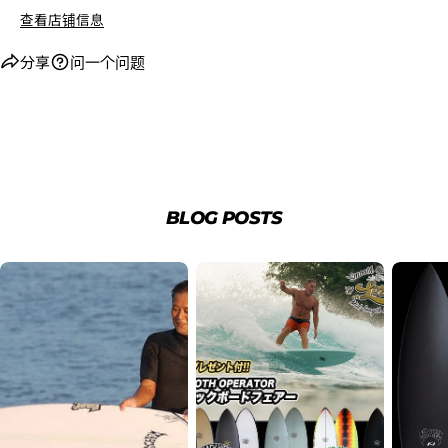
ューから「分割払い」または「ボーナス一括払い」
を
查看店铺信息
選択します。
分享
问一个问题
BLOG POSTS
4.3Dセキュアの画面に移行しますので、各クレジット
カード会社の指示に従って認証を完了させてくださ
い。(通常は、メールやSMSで受け取ったコードを入力
します。)