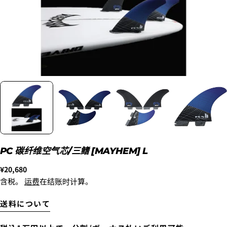
Luvsurfでは、クレジットカードを利用して「分割払
い」または「ボーナス一括払い」で商品を購入するこ
とができます。
ただし、税込１万円以上でご利用いただけます。
1.これまでに、Luvsurfでお買い物をしたことがある
方(2025年9月以降)
1. 商品をカートにいれ、「チェックアウト」をクリッ
クしてください
PC 碳纤维空气芯/三鳍 [MAYHEM] L
正
¥20,680
常
含税。
运费
在结账时计算。
价
格
送料について