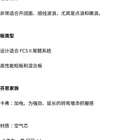
脸
享
・16時～18時
言
书
到
・18時～21時
非常适合开阔面、顺线波浪，尤其是点浪和礁浪。
上
X
・19時～21時
分
标有 * 的字段为必填字段。
享
发送问题
板类型
6.3Dセキュアの画面に移行しますので、各クレジット
カード会社の指示に従って認証を完了させてくださ
设计适合 FCS II 尾鳍系统
い。(通常は、メールやSMSで受け取ったコードを入力
します。)
高性能短板和混合板
2.はじめて、Luvsurfでお買い物をされる方
1.商品をカートにいれ、「チェックアウト」をクリッ
芬恩家族
クしてください
卡弗：加电。为强劲、延长的转弯增添抓握感
材质：空气芯