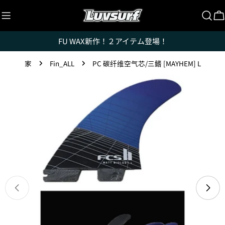
跳
至
内
FU WAX新作！２アイテム登場！
容
家
Fin_ALL
PC 碳纤维空气芯/三鳍 [MAYHEM] L
跳
转
至
产
品
信
息
在模式中打开媒体 0