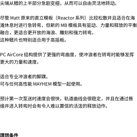
尖端从鳍的上半部分急剧变细，从而可以自由灵活地转动。
4.
お支払いのセクションがある、
クレジットカード決
着払いで送付します。
済(3Dセキュア)-SBPS
を選択します。
上記の金額の通りではなく、東京からご自宅までの送
尽管 Matt 原来的直立模板（Reactor 系列）比较松散并且适合在海
料がかかります。
滩休息时进行急转弯，但新的 MB 模板具有驱动、力量和释放的平衡
別途、梱包料3,300円がかかります。そのため、カート
融合，更适合更开放的海浪、雕刻和强力转弯。
では配送料として、3,300円と表示されます。
这种鳍片也特别适合用于高摇板。
PC AirCore 结构提供了更强的弯曲度，使冲浪者在转弯时能够发挥
更大的力量和速度。
问一个问题
适合专业冲浪者的脚蹼。
可与任何高性能 MAYHEM 模型一起使用。
你
的
5.クレジットカード情報を入力し、
支払い回数のメニ
名
预计第一次泵送时速度会很快，轨道曲线会很稳定，并且在通过唇
你
ューから「分割払い」または「ボーナス一括払い」
を
字
的
缘并进入转弯时会有令人难以置信的活泼的释放动作。
選択します。
邮
分享该产品
您
配送時間は下記よりお選びいただけます。
件
的
・午前中
复制
手
分
您
・12時～14時
机
享
的
在
分
・14時～16時
理想条件
留