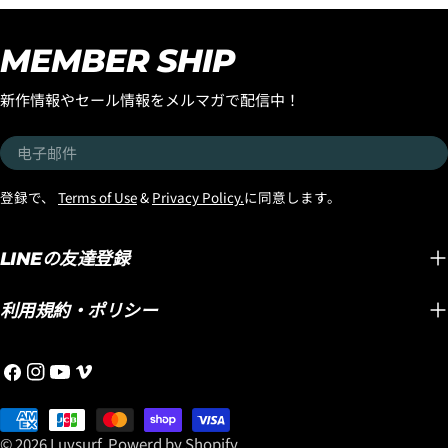
うしてもこのボードに乗っ
ルでの
FAIR』がスタートです！ 世
てみたかったのでサーフィ
たが、
界中で大ヒットを続ける
MEMBER SHIP
ンすることにしました。
も乗り
LOST初のミッドレングス
EPSエポキシボード特有の
ド維持
『SMOOTH
新作情報やセール情報をメルマガで配信中！
パドルスピードの速さ、厚
チブレ
OPERATOR』。 MAYHEMこ
い波やとろとろの波にパド
シュテ
とマット・バイオロス自身
电
ルで追いついてテイクオフ
ストッ
が、 「気が付けば一番乗っ
子
できてしまう、パドルのス
したの
ているボード」 と語るほど
邮
登録で、
Terms of Use
&
Privacy Policy.
に同意します。
ピードは、特に力の弱い波
しかも
愛用し、乗り込むたびに改
件
では、ポリエステルボード
「ブラ
良を重ね、進化し続けてき
では考えられないテイクオ
テクノ
LINEの友達登録
たモデルです。 速さ。 パ
フ性能です。 『LIGHT
ードで
ドル性能。 テイクオフの早
SPEED2』は、ただのEPSエ
記した
さ。 ターン性能。 そして誰
利用規約・ポリシー
ポキシボードでなく、名前
ディメ
もが驚くほど軽快な操作
の通りの軽々した動きは、
く、ボ
性。 ミッドレングスの概念
Facebook
Instagram
YouTube
维
大きなサイズのボードとの
ィメン
を変えてしまうほど完成度
梅
組み合わせに向いているテ
です。
の高い1本として、今では世
支
奥
クノロジーだとお伝えしま
と浮力
界中のサーファーから高い
付
© 2026
Luvsurf
.
Powerd by Shopify