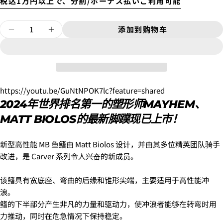
税込1万円以上で、分割/ボーナス払いご利用可能
数
添加到购物车
减少PC 碳纤维空气芯/三鳍 [MAYHEM] L的数
增加PC 碳纤维空气芯/三鳍 [MAYHEM
量
2. メアドの横に表示されています、3点をタップしま
す。
3.
「ゲストとして、チェックアウトします。」
を選択
します。
https://youtu.be/GuNtNPOK7lc?feature=shared
2024年世界排名第一的塑形师MAYHEM、
新品
¥8,800
MATT BIOLOS的最新脚蹼现已上市！
〜6'9"
USED
¥9,900
新型高性能 MB 鱼鳍由 Matt Biolos 设计，并由其多位精英团队骑手
改进，是 Carver 系列令人兴奋的新成员。
新品
6'10"〜
¥11,000
USED
该鳍具有宽底座、弯曲的后缘和锥形尖端，主要适用于高性能冲
浪。
鳍的下半部分产生非凡的力量和驱动力，使冲浪者能够在转弯时用
力推动，同时在危急情况下保持稳定。