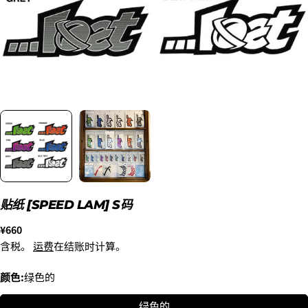
2. メアドの横に表示されています、3点をタップしま
す。
3.
「ゲストとして、チェックアウトします。」
を選択
します。
新品
¥8,800
〜6'9"
贴纸 [SPEED LAM] S码
USED
¥9,900
正
¥660
新品
常
含税。
运费
在结账时计算。
6'10"〜
¥11,000
价
USED
格
颜色:
绿色的
绿色的