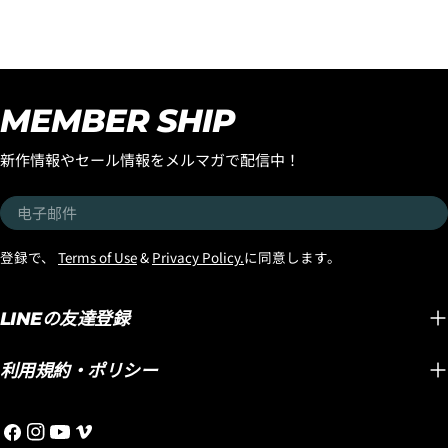
ほとんどいない小波で風も
ースさ
くの皆様に乗っていただき
食らっていて、全く良い波
ワン』
たい！ そんな想いから、
ではなかったのですが、ど
モデル
『SMOOTH OPERATOR
うしてもこのボードに乗っ
ルでの
FAIR』がスタートです！ 世
てみたかったのでサーフィ
たが、
界中で大ヒットを続ける
MEMBER SHIP
ンすることにしました。
も乗り
LOST初のミッドレングス
EPSエポキシボード特有の
ド維持
『SMOOTH
新作情報やセール情報をメルマガで配信中！
パドルスピードの速さ、厚
チブレ
OPERATOR』。 MAYHEMこ
い波やとろとろの波にパド
シュテ
とマット・バイオロス自身
电
ルで追いついてテイクオフ
ストッ
が、 「気が付けば一番乗っ
子
できてしまう、パドルのス
したの
ているボード」 と語るほど
邮
登録で、
Terms of Use
&
Privacy Policy.
に同意します。
ピードは、特に力の弱い波
しかも
愛用し、乗り込むたびに改
件
では、ポリエステルボード
「ブラ
良を重ね、進化し続けてき
では考えられないテイクオ
テクノ
LINEの友達登録
たモデルです。 速さ。 パ
フ性能です。 『LIGHT
ードで
ドル性能。 テイクオフの早
SPEED2』は、ただのEPSエ
記した
さ。 ターン性能。 そして誰
利用規約・ポリシー
ポキシボードでなく、名前
ディメ
もが驚くほど軽快な操作
の通りの軽々した動きは、
く、ボ
性。 ミッドレングスの概念
Facebook
Instagram
YouTube
维
大きなサイズのボードとの
ィメン
を変えてしまうほど完成度