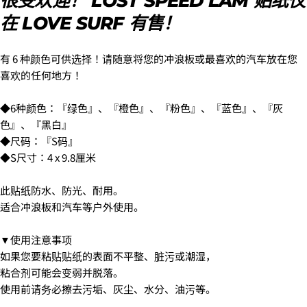
很受欢迎！ LOST SPEED LAM 贴纸仅
机
享
的
在
分
・14時～16時
在 LOVE SURF 有售！
留
脸
享
・16時～18時
言
书
到
・18時～21時
上
X
・19時～21時
有 6 种颜色可供选择！请随意将您的冲浪板或最喜欢的汽车放在您
分
标有 * 的字段为必填字段。
喜欢的任何地方！
享
发送问题
◆6种颜色：『绿色』、『橙色』、『粉色』、『蓝色』、『灰
色』、『黑白』
◆尺码：『S码』
6.3Dセキュアの画面に移行しますので、各クレジット
◆S尺寸：4 x 9.8厘米
カード会社の指示に従って認証を完了させてくださ
い。(通常は、メールやSMSで受け取ったコードを入力
します。)
此贴纸防水、防光、耐用。
适合冲浪板和汽车等户外使用。
2.はじめて、Luvsurfでお買い物をされる方
▼使用注意事项
1.商品をカートにいれ、「チェックアウト」をクリッ
如果您要粘贴贴纸的表面不平整、脏污或潮湿，
クしてください
粘合剂可能会变弱并脱落。
使用前请务必擦去污垢、灰尘、水分、油污等。