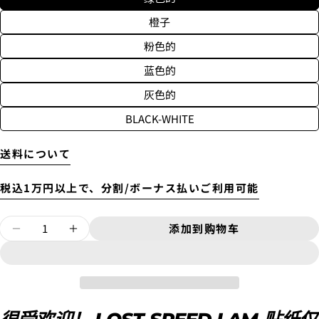
橙子
粉色的
着払いで送付します。
上記の金額の通りではなく、東京からご自宅までの送
蓝色的
料がかかります。
4.
お支払いのセクションがある、
クレジットカード決
別途、梱包料3,300円がかかります。そのため、カート
灰色的
済(3Dセキュア)-SBPS
を選択します。
では配送料として、3,300円と表示されます。
BLACK-WHITE
送料について
税込1万円以上で、分割/ボーナス払いご利用可能
问一个问题
你
数
添加到购物车
的
减少贴纸 [SPEED LAM] S码的数量
增加贴纸 [SPEED LAM] S码的数量
量
名
你
字
的
邮
分享该产品
您
5.クレジットカード情報を入力し、
支払い回数のメニ
配送時間は下記よりお選びいただけます。
件
的
ューから「分割払い」または「ボーナス一括払い」
を
・午前中
复制
手
分
您
選択します。
・12時～14時