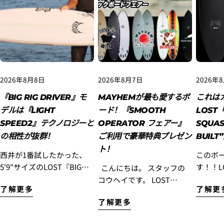
3.クレジットカード情報を入力し、
支払い回数のメニ
ューから「分割払い」または「ボーナス一括払い」
を
選択します。
2026年8月8日
2026年8月7日
2026年
『BIG RIG DRIVER』モ
MAYHEMが最も愛するボ
これは
デルは『LIGHT
ード！『SMOOTH
LOST「
SPEED2』テクノロジーと
OPERATOR フェアー』
SQUAS
の相性が抜群！
ご利用で豪華特典プレゼン
BUIL
ト！
西井が1番試したかった、
このボ
5'9"サイズのLOST『BIG
す！！LO
こんにちは。 スタッフの
4.3Dセキュアの画面に移行しますので、各クレジット
RIG DRIVER』LIGHT
1」Squa
コウヘイです。 LOST
カード会社の指示に従って認証を完了させてくださ
了解更多
了解更
い。(通常は、メールやSMSで受け取ったコードを入力
SPEED2に、またまた乗っ
BUILT”入荷
Surfboards初のミッドレン
します。)
了解更多
てきました！！ この日の波
イ ハ
グスモデル『SMOOTH
はサーフィンしている人が
デル』
OPERATOR』を、もっと多