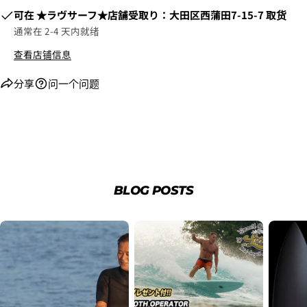
可在
​​★ラヴサーフ★店舗受取り：大田区西蒲田7-15-7
取货
通常在 2-4 天内就绪
查看店铺信息
分享
问一个问题
2. お支払いのセクションがある、
クレジットカード決
済(3Dセキュア)-SBPS
を選択します。
BLOG POSTS