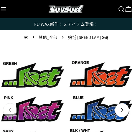
跳
至
内
FU WAX新作！２アイテム登場！
容
家
其他_全部
贴纸 [SPEED LAM] S码
Luvsurfでは、クレジットカードを利用して「分割払
跳
い」または「ボーナス一括払い」で商品を購入するこ
とができます。
转
至
ただし、税込１万円以上でご利用いただけます。
产
1.これまでに、Luvsurfでお買い物をしたことがある
品
方(2025年9月以降)
信
1. 商品をカートにいれ、「チェックアウト」をクリッ
息
クしてください
在模式中打开媒体 0