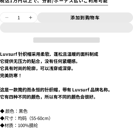
税込1万円以上で、分割/ボーナス払いご利用可能
问一个问题
数
添加到购物车
减少针织帽/黑色的数量
增加针织帽/黑色的数量
4.
お支払いのセクションがある、
クレジットカード決
量
你
済(3Dセキュア)-SBPS
を選択します。
的
名
你
字
的
邮
分享该产品
您
Luvsurf 针织帽采用柔软、蓬松且温暖的面料制成
配送時間は下記よりお選びいただけます。
件
的
・午前中
复制
它提供无压力的贴合，没有任何紧绷感。
手
分
您
・12時～14時
它具有时尚的轮廓，可以浅穿或深穿。
机
享
的
在
分
・14時～16時
完美防寒！
留
脸
享
・16時～18時
言
书
到
・18時～21時
上
X
・19時～21時
这是一款简约而永恒的针织帽，带有 Luvsurf 品牌名称。
分
标有 * 的字段为必填字段。
它有四种不同的颜色，所以有不同的颜色会很好。
享
发送问题
5.クレジットカード情報を入力し、
支払い回数のメニ
◆ 颜色：黑色
ューから「分割払い」または「ボーナス一括払い」
を
◆尺寸：均码（55-60cm）
選択します。
◆材质：100%腈纶