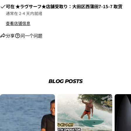
可在
​​★ラヴサーフ★店舗受取り：大田区西蒲田7-15-7
取货
通常在 2-4 天内就绪
查看店铺信息
分享
问一个问题
6.3Dセキュアの画面に移行しますので、各クレジット
カード会社の指示に従って認証を完了させてくださ
い。(通常は、メールやSMSで受け取ったコードを入力
します。)
BLOG POSTS
2.はじめて、Luvsurfでお買い物をされる方
1.商品をカートにいれ、「チェックアウト」をクリッ
クしてください