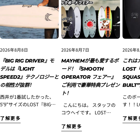
2026年8月8日
2026年8月7日
2026年
『BIG RIG DRIVER』モ
MAYHEMが最も愛するボ
これは
2. お支払いのセクションがある、
クレジットカード決
済(3Dセキュア)-SBPS
を選択します。
デルは『LIGHT
ード！『SMOOTH
LOST「
SPEED2』テクノロジーと
OPERATOR フェアー』
SQUAS
の相性が抜群！
ご利用で豪華特典プレゼン
BUIL
ト！
西井が1番試したかった、
このボ
5'9"サイズのLOST『BIG
す！！LO
こんにちは。 スタッフの
RIG DRIVER』LIGHT
1」Squa
コウヘイです。 LOST
了解更多
了解更
SPEED2に、またまた乗っ
BUILT”入荷
Surfboards初のミッドレン
了解更多
てきました！！ この日の波
イ ハ
グスモデル『SMOOTH
はサーフィンしている人が
デル』
OPERATOR』を、もっと多