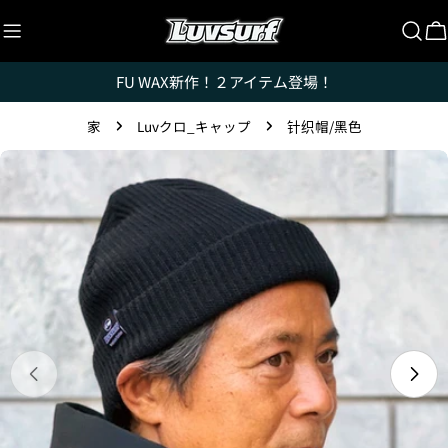
跳
至
内
FU WAX新作！２アイテム登場！
容
Luvsurfでは、クレジットカードを利用して「分割払
い」または「ボーナス一括払い」で商品を購入するこ
家
Luvクロ_キャップ
针织帽/黑色
とができます。
跳
ただし、税込１万円以上でご利用いただけます。
转
1.これまでに、Luvsurfでお買い物をしたことがある
至
方(2025年9月以降)
产
1. 商品をカートにいれ、「チェックアウト」をクリッ
品
クしてください
信
息
在模式中打开媒体 0