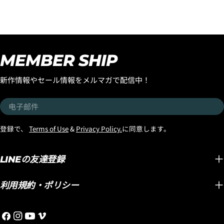
ほとんどいない小波で風も
ースさ
くの皆様に乗っていただき
食らっていて、全く良い波
ワン』
たい！ そんな想いから、
3.クレジットカード情報を入力し、
支払い回数のメニ
ではなかったのですが、ど
モデル
『SMOOTH OPERATOR
ューから「分割払い」または「ボーナス一括払い」
を
選択します。
うしてもこのボードに乗っ
ルでの
FAIR』がスタートです！ 世
てみたかったのでサーフィ
たが、
界中で大ヒットを続ける
MEMBER SHIP
ンすることにしました。
も乗り
LOST初のミッドレングス
EPSエポキシボード特有の
ド維持
『SMOOTH
新作情報やセール情報をメルマガで配信中！
パドルスピードの速さ、厚
チブレ
OPERATOR』。 MAYHEMこ
い波やとろとろの波にパド
シュテ
とマット・バイオロス自身
电
ルで追いついてテイクオフ
ストッ
が、 「気が付けば一番乗っ
子
できてしまう、パドルのス
したの
ているボード」 と語るほど
邮
登録で、
Terms of Use
&
Privacy Policy.
に同意します。
ピードは、特に力の弱い波
しかも
愛用し、乗り込むたびに改
件
では、ポリエステルボード
「ブラ
良を重ね、進化し続けてき
4.3Dセキュアの画面に移行しますので、各クレジット
カード会社の指示に従って認証を完了させてくださ
では考えられないテイクオ
テクノ
LINEの友達登録
たモデルです。 速さ。 パ
い。(通常は、メールやSMSで受け取ったコードを入力
フ性能です。 『LIGHT
ードで
ドル性能。 テイクオフの早
します。)
SPEED2』は、ただのEPSエ
記した
さ。 ターン性能。 そして誰
利用規約・ポリシー
ポキシボードでなく、名前
ディメ
もが驚くほど軽快な操作
の通りの軽々した動きは、
く、ボ
性。 ミッドレングスの概念
Facebook
Instagram
YouTube
维
大きなサイズのボードとの
ィメン
を変えてしまうほど完成度