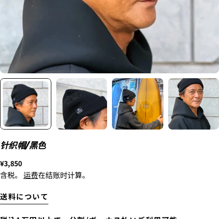
新品
¥8,800
〜6'9"
USED
¥9,900
新品
2. メアドの横に表示されています、3点をタップしま
6'10"〜
¥11,000
す。
USED
3.
「ゲストとして、チェックアウトします。」
を選択
します。
着払いで送付します。
针织帽/黑色
上記の金額の通りではなく、東京からご自宅までの送
料がかかります。
正
¥3,850
別途、梱包料3,300円がかかります。そのため、カート
常
含税。
运费
在结账时计算。
では配送料として、3,300円と表示されます。
价
格
送料について