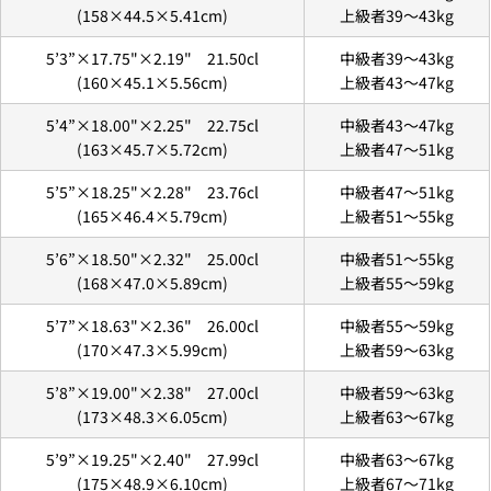
(158×44.5×5.41cm)
上級者39〜43kg
5’3”×17.75"×2.19" 21.50cl
中級者39〜43kg
(160×45.1×5.56cm)
上級者43〜47kg
Luvsurfでは、クレジットカードを利用して「分割払
い」または「ボーナス一括払い」で商品を購入するこ
5’4”×18.00"×2.25" 22.75cl
中級者43〜47kg
とができます。
(163×45.7×5.72cm)
上級者47〜51kg
ただし、税込１万円以上でご利用いただけます。
5’5”×18.25"×2.28" 23.76cl
中級者47〜51kg
1.これまでに、Luvsurfでお買い物をしたことがある
(165×46.4×5.79cm)
上級者51〜55kg
方(2025年9月以降)
5’6”×18.50"×2.32" 25.00cl
中級者51〜55kg
1. 商品をカートにいれ、「チェックアウト」をクリッ
クしてください
(168×47.0×5.89cm)
上級者55〜59kg
5’7”×18.63"×2.36" 26.00cl
中級者55〜59kg
(170×47.3×5.99cm)
上級者59〜63kg
5’8”×19.00"×2.38" 27.00cl
中級者59〜63kg
(173×48.3×6.05cm)
上級者63〜67kg
5’9”×19.25"×2.40" 27.99cl
中級者63〜67kg
(175×48.9×6.10cm)
上級者67〜71kg