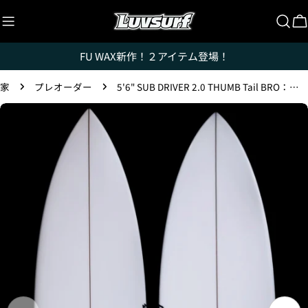
跳
至
内
FU WAX新作！２アイテム登場！
容
家
プレオーダー
5'6" SUB DRIVER 2.0 THUMB Tail BRO：现在接受 7 月份到货的预订！
跳
转
至
产
品
信
息