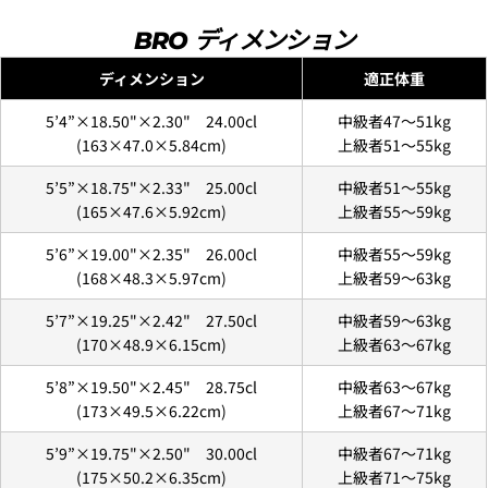
BRO ディメンション
4.
お支払いのセクションがある、
クレジットカード決
着払いで送付します。
ディメンション
適正体重
済(3Dセキュア)-SBPS
を選択します。
上記の金額の通りではなく、東京からご自宅までの送
料がかかります。
5’4”×18.50"×2.30" 24.00cl
中級者47〜51kg
別途、梱包料3,300円がかかります。そのため、カート
(163×47.0×5.84cm)
上級者51〜55kg
では配送料として、3,300円と表示されます。
5’5”×18.75"×2.33" 25.00cl
中級者51〜55kg
(165×47.6×5.92cm)
上級者55〜59kg
5’6”×19.00"×2.35" 26.00cl
中級者55〜59kg
(168×48.3×5.97cm)
上級者59〜63kg
问一个问题
5’7”×19.25"×2.42" 27.50cl
中級者59〜63kg
你
(170×48.9×6.15cm)
上級者63〜67kg
的
5.クレジットカード情報を入力し、
支払い回数のメニ
名
你
5’8”×19.50"×2.45" 28.75cl
中級者63〜67kg
ューから「分割払い」または「ボーナス一括払い」
を
字
的
(173×49.5×6.22cm)
上級者67〜71kg
選択します。
邮
分享该产品
您
配送時間は下記よりお選びいただけます。
件
的
5’9”×19.75"×2.50" 30.00cl
中級者67〜71kg
・午前中
复制
手
分
您
(175×50.2×6.35cm)
上級者71〜75kg
・12時～14時