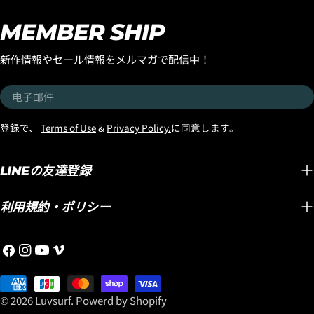
MEMBER SHIP
新作情報やセール情報をメルマガで配信中！
电
子
邮
登録で、
Terms of Use
&
Privacy Policy.
に同意します。
件
LINEの友達登録
利用規約・ポリシー
Facebook
Instagram
YouTube
维
梅
支
奥
付
© 2026
Luvsurf
.
Powerd by Shopify