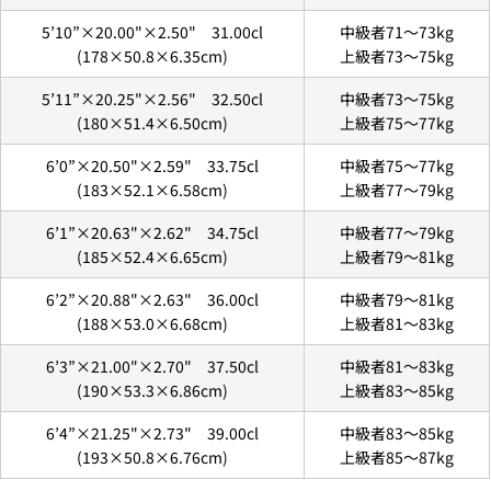
机
享
的
在
分
・14時～16時
留
5’10”×20.00"×2.50" 31.00cl
中級者71〜73kg
脸
享
・16時～18時
言
书
到
(178×50.8×6.35cm)
上級者73〜75kg
・18時～21時
上
X
・19時～21時
分
5’11”×20.25"×2.56" 32.50cl
中級者73〜75kg
标有 * 的字段为必填字段。
享
(180×51.4×6.50cm)
上級者75〜77kg
发送问题
6’0”×20.50"×2.59" 33.75cl
中級者75〜77kg
6.3Dセキュアの画面に移行しますので、各クレジット
カード会社の指示に従って認証を完了させてくださ
(183×52.1×6.58cm)
上級者77〜79kg
い。(通常は、メールやSMSで受け取ったコードを入力
します。)
6’1”×20.63"×2.62" 34.75cl
中級者77〜79kg
(185×52.4×6.65cm)
上級者79〜81kg
6’2”×20.88"×2.63" 36.00cl
中級者79〜81kg
2.はじめて、Luvsurfでお買い物をされる方
(188×53.0×6.68cm)
上級者81〜83kg
1.商品をカートにいれ、「チェックアウト」をクリッ
クしてください
6’3”×21.00"×2.70" 37.50cl
中級者81〜83kg
(190×53.3×6.86cm)
上級者83〜85kg
6’4”×21.25"×2.73" 39.00cl
中級者83〜85kg
(193×50.8×6.76cm)
上級者85〜87kg