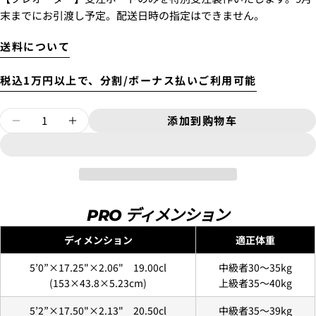
末までにお引渡し予定。配送日時の指定はできません。
送料について
税込1万円以上で、分割/ボーナス払いご利用可能
数
添加到购物车
减少5&#39;6&QUOT; SUB DRIVER 2.0
增加5&#39;6&QUOT; SUB DRIV
量
PRO ディメンション
ディメンション
適正体重
5’0”×17.25"×2.06" 19.00cl
中級者30〜35kg
(153×43.8×5.23cm)
上級者35〜40kg
5’2”×17.50"×2.13" 20.50cl
中級者35〜39kg