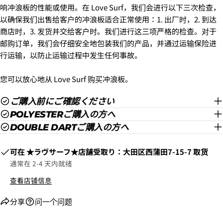
响冲浪板的性能或使用。在 Love Surf，我们会进行以下三次检查，
以确保我们出售给客户的冲浪板适合正常使用：1. 出厂时，2. 到达
商店时，3. 发货并交给客户时。我们进行这三项严格的检查。对于
邮购订单，我们会仔细安全地包装我们的产品，并通过运输保险进
行运输，以防止运输过程中发生任何事故。
您可以放心地从 Love Surf 购买冲浪板。
ご購入前にご確認ください
POLYESTERご購入の方へ
DOUBLE DARTご購入の方へ
可在
​​★ラヴサーフ★店舗受取り：大田区西蒲田7-15-7
取货
通常在 2-4 天内就绪
查看店铺信息
分享
问一个问题