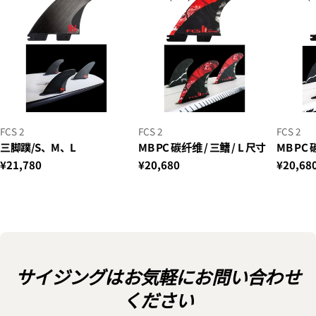
小
小
小
FCS 2
FCS 2
FCS 2
贩：
贩：
贩：
三脚蹼/S、M、L
MB PC 碳纤维 / 三鳍 / L 尺寸
MB PC 
正
¥21,780
正
¥20,680
正
¥20,68
常
常
常
价
价
价
格
格
格
サイジングはお気軽にお問い合わせ
ください