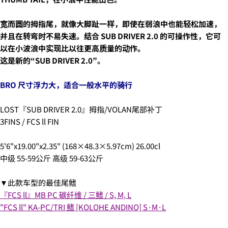
3.クレジットカード情報を入力し、
支払い回数のメニ
ューから「分割払い」または「ボーナス一括払い」
を
宽而圆的拇指尾，就像大脚趾一样，即使在弱浪中也能轻松加速，
選択します。
并且在转弯时不易失速。结合 SUB DRIVER 2.0 的可操作性，它可
以在小波浪中实现比以往更高质量的动作。
这是新的“SUB DRIVER 2.0”。
BRO 尺寸浮力大，适合一般水平的骑行
LOST『SUB DRIVER 2.0』拇指/VOLAN尾部补丁
3FINS / FCS ll FIN
4.3Dセキュアの画面に移行しますので、各クレジット
5'6"x19.00"x2.35" (168×48.3×5.97cm) 26.00cl
カード会社の指示に従って認証を完了させてくださ
中级 55-59公斤 高级 59-63公斤
い。(通常は、メールやSMSで受け取ったコードを入力
します。)
▼此款车型的最佳尾鳍
『FCS ll』MB PC 碳纤维 / 三鳍 / S, M, L
"FCS ll" KA-PC/TRI 鳍 [KOLOHE ANDINO] S·M·L