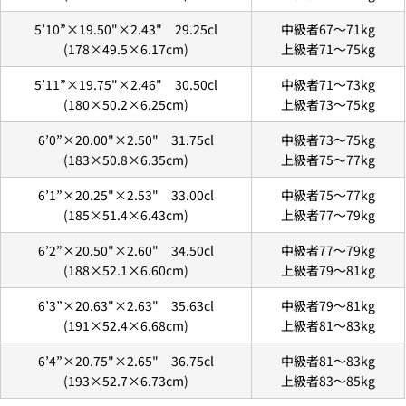
5’10”×19.50"×2.43" 29.25cl
中級者67〜71kg
(178×49.5×6.17cm)
上級者71〜75kg
5’11”×19.75"×2.46" 30.50cl
中級者71〜73kg
(180×50.2×6.25cm)
上級者73〜75kg
2. メアドの横に表示されています、3点をタップしま
す。
6’0”×20.00"×2.50" 31.75cl
中級者73〜75kg
3.
「ゲストとして、チェックアウトします。」
を選択
します。
(183×50.8×6.35cm)
上級者75〜77kg
6’1”×20.25"×2.53" 33.00cl
中級者75〜77kg
(185×51.4×6.43cm)
上級者77〜79kg
新品
¥8,800
6’2”×20.50"×2.60" 34.50cl
中級者77〜79kg
〜6'9"
(188×52.1×6.60cm)
上級者79〜81kg
USED
¥9,900
6’3”×20.63"×2.63" 35.63cl
中級者79〜81kg
新品
(191×52.4×6.68cm)
上級者81〜83kg
6'10"〜
¥11,000
USED
6’4”×20.75"×2.65" 36.75cl
中級者81〜83kg
(193×52.7×6.73cm)
上級者83〜85kg