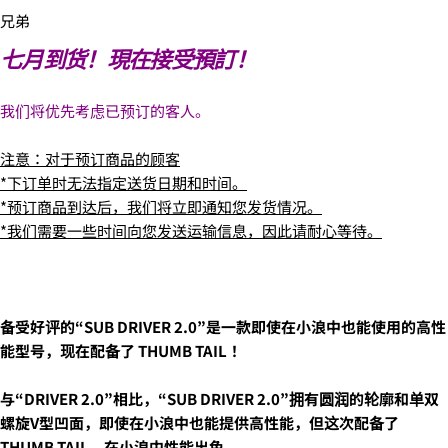
兄弟
七月到货！現在接受預訂！
我们将优先考虑已预订的客人。
注意：对于预订商品的顾客
*下订单时无法指定送货日期和时间。
2. お支払いのセクションがある、
クレジットカード決
済(3Dセキュア)-SBPS
を選択します。
*预订商品到达后，我们将立即通知您发货情况。
*我们需要一些时间向您发送运输信息，因此请耐心等待。
备受好评的“SUB DRIVER 2.0”是一款即使在小浪中也能使用的高性
能型号，现在配备了 THUMB TAIL！
与“DRIVER 2.0”相比，“SUB DRIVER 2.0”拥有圆润的轮廓和单双
螺旋V型凹面，即使在小浪中也能提供高性能，但这次配备了
THUMB TAIL，在小浪中性能出色。