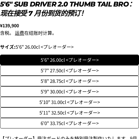
5'6" SUB DRIVER 2.0 THUMB TAIL BRO：
现在接受 7 月份到货的预订！
正
¥139,900
常
含税。
运费
在结账时计算。
价
格
サイズ:
5'6" 26.00cl <プレオーダー>
5'6" 26.00cl <プレオーダー>
5'7" 27.50cl <プレオーダー>
5'8" 28.75cl <プレオーダー>
5'9" 30.00cl <プレオーダー>
5'10" 31.00cl <プレオーダー>
5'11" 32.50cl <プレオーダー>
6'0" 33.75cl <プレオーダー>
【プレオーダー】受注ボードのみを特別受注製作いたします。9月