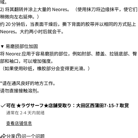
域。
1.商品をカートにいれ、「チェックアウト」をクリッ
2) 将其翻转并涂上大量的 Neores。 （使用抹刀将边缘抹平，使它们
クしてください
稍微向左右延伸。）
约 20 分钟后，当表面干燥后，撕下背面的胶带并以相同的方式贴上
Neores。大约两小时后就会干。
▼ 易磨损部位加固
将 Neorez 应用于容易磨损的部位，例如肘部、膝盖、拉链底部、臀
部和袖口，可以增加强度。
（如果使用砂纸，橡胶部分会变得更光滑。）
*请在通风良好的地方工作。
请勿直接接触溶剂。
可在
​​★ラヴサーフ★店舗受取り：大田区西蒲田7-15-7
取货
2. お支払いのセクションがある、
クレジットカード決
通常在 2-4 天内就绪
済(3Dセキュア)-SBPS
を選択します。
查看店铺信息
分享
问一个问题