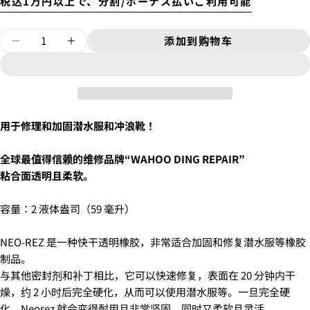
税込1万円以上で、分割/ボーナス払いご利用可能
USED
¥9,900
数
新品
添加到购物车
减少NEO-REZ 潜水服修补胶的数量
增加NEO-REZ 潜水服修补胶的数量
量
6'10"〜
¥11,000
USED
用于修理和加固潜水服和冲浪靴！
4.
お支払いのセクションがある、
クレジットカード決
着払いで送付します。
全球最值得信赖的维修品牌“WAHOO DING REPAIR”
済(3Dセキュア)-SBPS
を選択します。
上記の金額の通りではなく、東京からご自宅までの送
粘合面透明且柔软。
料がかかります。
別途、梱包料3,300円がかかります。そのため、カート
容量：2 液体盎司（59 毫升）
では配送料として、3,300円と表示されます。
NEO-REZ 是一种快干透明橡胶，非常适合加固和修复潜水服等橡胶
制品。
与其他密封剂和补丁相比，它可以快速修复，表面在 20 分钟内干
燥，约 2 小时后完全硬化，从而可以使用潜水服等。一旦完全硬
问一个问题
化，Neorez 就会变得耐用且非常坚固，同时又柔软且灵活。