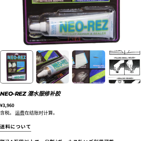
2. メアドの横に表示されています、3点をタップしま
NEO-REZ 潜水服修补胶
す。
3.
「ゲストとして、チェックアウトします。」
を選択
正
¥3,960
します。
常
含税。
运费
在结账时计算。
价
格
送料について
新品
¥8,800
〜6'9"