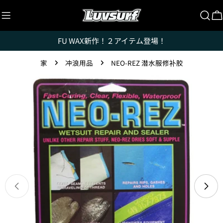
跳
至
内
FU WAX新作！２アイテム登場！
容
家
冲浪用品
NEO-REZ 潜水服修补胶
跳
转
至
产
Luvsurfでは、クレジットカードを利用して「分割払
品
い」または「ボーナス一括払い」で商品を購入するこ
信
とができます。
息
ただし、税込１万円以上でご利用いただけます。
1.これまでに、Luvsurfでお買い物をしたことがある
方(2025年9月以降)
在模式中打开媒体 0
1. 商品をカートにいれ、「チェックアウト」をクリッ
クしてください