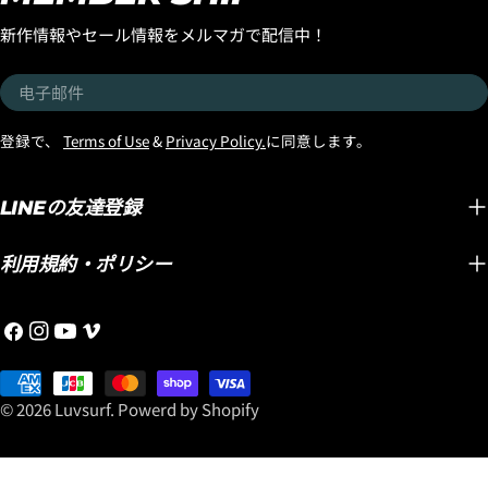
プレゼントいたします。 さ
EPSエ
タイルにも自然に馴染む洗
新作情報やセール情報をメルマガで配信中！
らに高額な「DOUBLE
パドル
練されたデザインが魅力の
DART」や「BLACK SHEEP
い波や
『OZONE Eyewear』。
电
BUILT（USA製）」と
ルで追
「サーフィン用だから」と
子
「LONG TOE（USA製）」
できて
いう雰囲気が強すぎず、街
邮
登録で、
Terms of Use
&
Privacy Policy.
に同意します。
この３つには、追加で、
ピード
中でも格好良く掛けられる
件
FCS2/SPLIT KEELフィン
では、
のが、大人のサーファーに
（金額入れる）をプレゼン
では考
LINEの友達登録
おすすめしたいポイントで
ト！！メイヘムがこよなく
フ性能です。 
す。 そして今回、特に注目
愛すことで、このボードが
SPEE
していただきたいのが偏光
利用規約・ポリシー
どんどん進化し、速くて乗
ポキシ
レンズモデルと調光レンズ
りやすいミッドレングスと
の通り
モデル。 海面からの強烈な
Facebook
Instagram
YouTube
维
して世界中で認知されてい
大きな
照り返しや眩しさが気にな
梅
る大人ショートボーダーに
組み合
るサーフィンでは、目を守
支
奥
選ばれるLOST名作ミッドレ
クノロ
りながら快適に海を見るた
付
© 2026
Luvsurf
.
Powerd by Shopify
ングスです。 この機会にぜ
す。 浮力のある大きなボー
めのアイウェア選びも重要
方
ひ「スムースオペレータ
ドをワ
です。 偏光レンズは、海面
式
ー」を手に入れて乗ってく
サーフ
や路面などからのギラつき