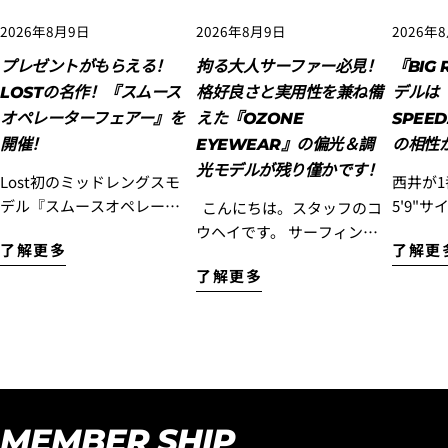
カード会社の指示に従って認証を完了させてくださ
2026年8月9日
2026年8月9日
2026年
い。(通常は、メールやSMSで受け取ったコードを入力
します。)
プレゼントがもらえる！
拘る大人サーファー必見！
『BIG 
LOSTの名作！『スムース
格好良さと実用性を兼ね備
デルは『
オペレーターフェアー』を
えた『OZONE
SPEE
開催！
EYEWEAR』の偏光＆調
の相性
光モデルが残り僅かです！
Lost初のミッドレングスモ
西井が
デル『スムースオペレータ
5'9"サ
こんにちは。スタッフのコ
ー』をご検討されていた方
RIG DR
ウヘイです。 サーフィンを
了解更多
了解更
に!ぜひこのLOSTの名作を
SPEE
楽しむ大人の皆さんに、ぜ
了解更多
乗ってただきたいので『ス
てきました！
ひチェックしていただきた
ムースオペレーターフェア
はサー
いアイウェアがあります。
ー』を開催！ お客様のご注
ほとん
それが、スタイリッシュな
文された『スムースオペレ
食らっ
デザインと高い機能性を兼
ーター』に合うラヴサーフ
ではな
ね備えた『OZONE
おすすめのトラクションパ
うして
Eyewear』です！ サーフィ
ッドとボードの長さに合う
てみた
ンはもちろん、海への行き
MEMBER SHIP
おすすめのニットケースを
ンする
帰りやドライブ、普段のス