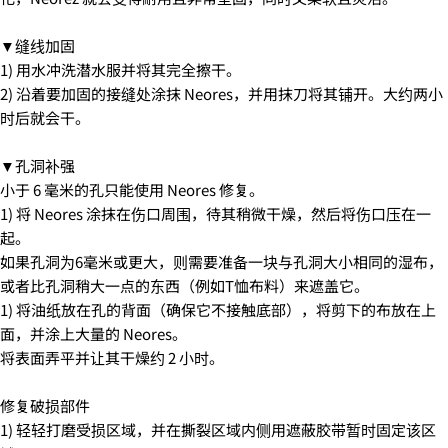
你
的
▼缝线加固
5.クレジットカード情報を入力し、
支払い回数のメニ
名
你
1) 用水冲洗潜水服并将其完全擦干。
ューから「分割払い」または「ボーナス一括払い」
を
字
的
2) 沿着要加固的接缝处涂抹 Neores，并用抹刀将其铺开。大约两小
選択します。
邮
分享该产品
您
时后就会干。
配送時間は下記よりお選びいただけます。
件
的
・午前中
复制
手
分
您
・12時～14時
▼孔洞补强
机
享
的
在
分
・14時～16時
小于 6 毫米的孔只能使用 Neores 修复。
留
脸
享
・16時～18時
言
书
到
1) 将 Neores 涂抹在伤口周围，待其稍微干燥，然后将伤口压在一
・18時～21時
上
X
・19時～21時
起。
分
标有 * 的字段为必填字段。
如果孔洞为6毫米或更大，则需要准备一块与孔洞大小相同的湿布，
享
或者比孔洞稍大一点的东西（例如T恤布料）来遮盖它。
发送问题
1) 将油纸放在孔的背面（确保它不接触底部），将剪下的布放在上
6.3Dセキュアの画面に移行しますので、各クレジット
面，并涂上大量的 Neores。
カード会社の指示に従って認証を完了させてくださ
い。(通常は、メールやSMSで受け取ったコードを入力
将表面弄平并让其干燥约 2 小时。
します。)
修复破损部件
1) 轻轻打磨受损区域，并在撕裂区域内侧用遮蔽胶带暂时固定该区
2.はじめて、Luvsurfでお買い物をされる方