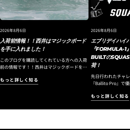
2026年8月6日
2026年8月6日
入荷前情報！！西井はマジックボード
エブリデイハイ
を手に入れました！
『FORMULA-1』
BUILTのSQUA
このブログを購読してくれている方への入荷
荷！
前の情報です！！西井はマジックボードを手
に入れました！ 現在カリフォルニアに滞在中
先日行われたチャレ
もっと詳しく知る
の西井はロストから新しいサーフボードを受
『Ballito Pr
け取りました。 このボードは現在ベトナムに
『Cole Houshm
あるロストサーフボードのエポキシ専門サー
もっと詳しく知る
『FORMULA-1』SQUASH
フボードファクトリーが制作してくれている
目のハイパフォーマン
ボードの西井のテストライド用のボードなの
1』SQUASH TA
ですが、 乗ってびっくり！1本目からマジッ
『BLACK SHEEP
クボードの予感がし、セッションを終えた頃
した！ しかも今回
にはマジックボードに認定しました。 モデル