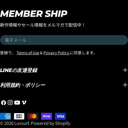
オススメの『STAN
は『QUIVER KILLER』です。ボードサイズは
一般サーファーやミ
MEMBER SHIP
5'9"のストックディメンションで29.75clで
『BRO』ディメン
す。 テクノロジーは「ブラックシープビル
ションでの入荷！ 『STANDARD』ディメンシ
新作情報やセール情報をメルマガで配信中！
ト」まるでトランポリンに乗っているように
ョンは、Cole Ho
波の上で跳ね上がってスプレーがぶっ飛びま
マンス性能をダイレ
電
す！ この『QUIVER KILLER』は、Mayhemが
ティターや上級者に
子
気に入っているボードのモデルの中の1本な
ン！ 『BRO』ディメンションはパフォーマン
メ
登録で、
Terms of Use
&
Privacy Policy.
に同意します。
のですが、やはり彼が乗っているボードは素
ス性能はそのままに
ー
晴らしいです。 とっても乗りやすくてターン
せることでテイクオ
ル
もしやすくて、私たちと同じミドルエイジ向
LINEの友達登録
能を高めた設計とな
けのサーフボードです。 パドルスピードも十
れるのが特徴！ 一
分に早くて楽さも兼ね備えていますし、動き
ジサーファーでも『F
利用規約・ポリシー
も申し分のない動きをします。 ハイパフォー
フォーマンス性能を
マンスボードでは浮力が足らず、不安なミド
ションです！ 3年連続WSL No.1シェイパーに
フ
イ
YouTube
ヴ
ルエイジサーファーに向いているボードで
輝いた『MAYHE
ェ
ン
ィ
す。 ボードデザイン自体が素晴らしいのです
と時間をかけて開発
イ
お
ス
メ
がやはりブラックシープビルドとの組み合わ
ォーマンスモデル『F
ス
支
タ
オ
© 2026
Luvsurf
.
Powered by Shopify
せはスピードを生み出す力がボード自体にあ
ら数々のコンペティ