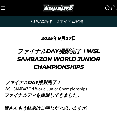
コ
ン
テ
FU WAX新作！２アイテム登場！
ン
ツ
に
2025年9月27日
ス
キ
ファイナルDAY撮影完了！WSL
ッ
SAMBAZON WORLD JUNIOR
プ
CHAMPIONSHIPS
ファイナルDAY撮影完了！
WSL SAMBAZON World Junior Championships
ファイナルディを撮影してきました。
皆さんもう結果はご存じだと思いますが、