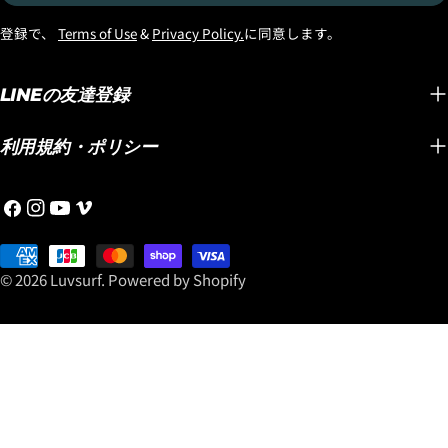
子
追加してあるのでハイパフォーマンスボード
て、性能とスタイル
メ
登録で、
Terms of Use
&
Privacy Policy.
に同意します。
ですが、安心のパドルスピードを確保できま
『OCTOPUS IS 
ー
す。年配の方や体格の良い方、パドルスピー
ーをぜひチェックし
ル
ドが必要な方などに、お勧めできるBROサイ
『OCTOPUS 』
LINEの友達登録
ズです。 LOST「FORMULA-1」Squash
ら！
"BLACK SHEP BUILT"はこちらからどうぞ！
利用規約・ポリシー
https://www.luvsurf.co.jp/collections/formula-
1_squash
フ
イ
YouTube
ヴ
ェ
ン
ィ
イ
お
ス
メ
ス
支
タ
オ
© 2026
Luvsurf
.
Powered by Shopify
ブ
払
グ
ッ
い
ラ
ク
方
ム
法