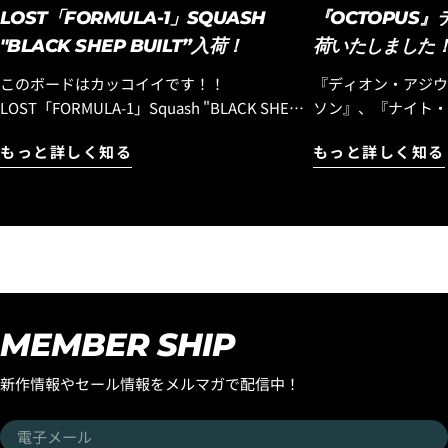
LOST「FORMULA-1」SQUASH
『OCTOPUS
"BLACK SHEP BUILT”入荷！
荷いたしました
このボードはカッコイイです！！
『ディオン・アジウ
LOST「FORMULA-1」Squash "BLACK SHEP
ソン』、『ナイト・
BUILT”入荷！ 『エブリデイ ハイパフォー
エアリストが中心と
もっと詳しく知る
もっと詳しく知る
マンスモデル』として昨年末にリリースされ
『OCTOPUS IS REAL』！ Luvsu
た『フォーミュラワン』モデルですが、この
を開始して以来、多
モデルはラウンドピンモデルでのリリースと
いただき、完売モデ
なりましたが、フラットセクションも乗りつ
デルが、待望の再入荷です！ 
なぐ性能やスピード維持に優れた、よりビー
ードシーンをリードす
チブレイクに合う「スカッシュテール」バー
のライダー『イアン
ジョンのストックボードが入荷しましたので
タ』のシグネチャー
お知らせします。しかも今回入荷したのは
る『OCTOPUS IS
MEMBER SHIP
「ブラックシープビルト」テクノロジーのス
イリッシュなデザイ
トックボードです。そしてさらに追記したい
をリリースしています！ グリップ
新作情報やセール情報をメルマガで配信中！
のがスタンダードディメンションだけでな
といった機能面はも
く、ボリュームのあBROディメンションも入
を引き立てる洗練さ
電
荷したのです。同じ長さで比較すると浮力が
由です！ お気に入りのサーフボードに合わせ