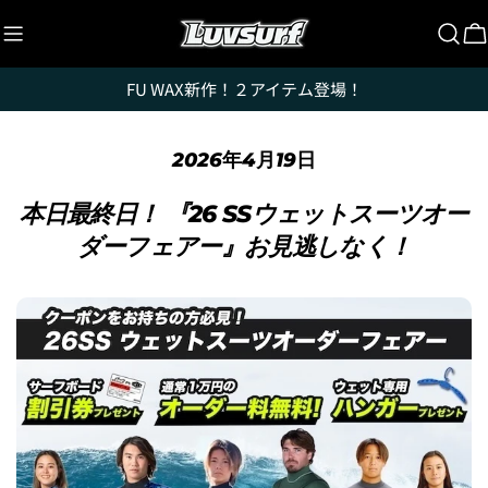
コ
ン
テ
FU WAX新作！２アイテム登場！
ン
ツ
に
2026年4月19日
ス
キ
本日最終日！ 『26 SSウェットスーツオー
ッ
ダーフェアー』お見逃しなく！
プ