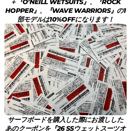
＋『O’NEILL WETSUITS』、『ROCK
HOPPER』、『WAVE WARRIORS』の1
部モデルは10%OFFになります！
サーフボードを購入した際にお渡しした
あのクーポンを『26 SSウェットスーツオ