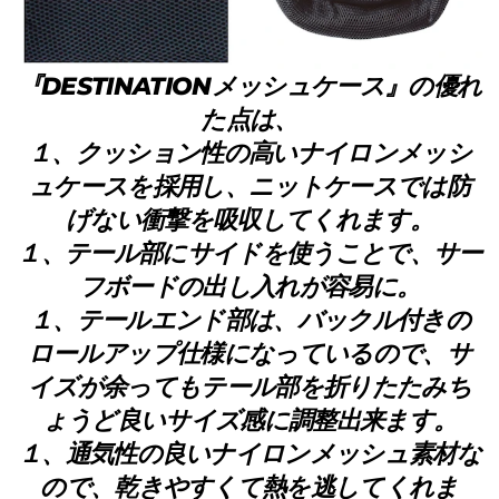
『DESTINATIONメッシュケース』の優れ
た点は、
１、クッション性の高いナイロンメッシ
ュケースを採用し、ニットケースでは防
げない衝撃を吸収してくれます。
１、テール部にサイドを使うことで、サー
フボードの出し入れが容易に。
１、テールエンド部は、バックル付きの
ロールアップ仕様になっているので、サ
イズが余ってもテール部を折りたたみち
ょうど良いサイズ感に調整出来ます。
１、通気性の良いナイロンメッシュ素材な
ので、乾きやすくて熱を逃してくれま