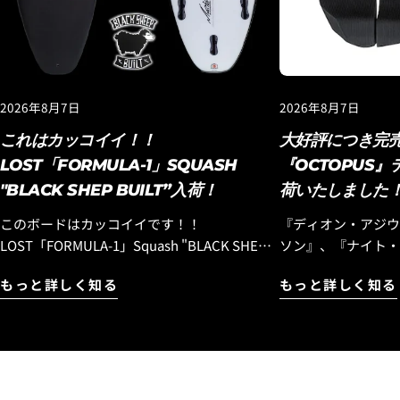
2026年8月7日
2026年8月7日
これはカッコイイ！！
大好評につき完
LOST「FORMULA-1」SQUASH
『OCTOPUS
"BLACK SHEP BUILT”入荷！
荷いたしました
このボードはカッコイイです！！
『ディオン・アジウ
LOST「FORMULA-1」Squash "BLACK SHEP
ソン』、『ナイト・
BUILT”入荷！ 『エブリデイ ハイパフォー
エアリストが中心と
もっと詳しく知る
もっと詳しく知る
マンスモデル』として昨年末にリリースされ
『OCTOPUS IS REAL』！ Luvsu
た『フォーミュラワン』モデルですが、この
を開始して以来、多
モデルはラウンドピンモデルでのリリースと
いただき、完売モデ
なりましたが、フラットセクションも乗りつ
デルが、待望の再入荷です！ 
なぐ性能やスピード維持に優れた、よりビー
ードシーンをリードす
チブレイクに合う「スカッシュテール」バー
のライダー『イアン