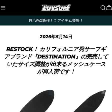
コ
ン
テ
FU WAX新作！２アイテム登場！
ン
ツ
に
2026年5月14日
ス
キ
RESTOCK！ カリフォルニア発サーフギ
ッ
アブランド『DESTINATION』の完売して
プ
いたサイズ調整が出来るメッシュケース
が再入荷です！