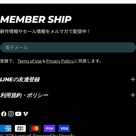
ジョンのストックボードが入荷しましたので
タ』のシグネチャー
お知らせします。しかも今回入荷したのは
る『OCTOPUS IS
MEMBER SHIP
「ブラックシープビルト」テクノロジーのス
イリッシュなデザイ
トックボードです。そしてさらに追記したい
をリリースしています！ グリップ
新作情報やセール情報をメルマガで配信中！
のがスタンダードディメンションだけでな
といった機能面はも
く、ボリュームのあBROディメンションも入
を引き立てる洗練さ
電
荷したのです。同じ長さで比較すると浮力が
由です！ お気に入りのサーフボードに合わせ
子
追加してあるのでハイパフォーマンスボード
て、性能とスタイル
メ
登録で、
Terms of Use
&
Privacy Policy.
に同意します。
ですが、安心のパドルスピードを確保できま
『OCTOPUS IS 
ー
す。年配の方や体格の良い方、パドルスピー
ーをぜひチェックし
ル
ドが必要な方などに、お勧めできるBROサイ
『OCTOPUS 』
LINEの友達登録
ズです。 LOST「FORMULA-1」Squash
ら！
"BLACK SHEP BUILT"はこちらからどうぞ！
利用規約・ポリシー
https://www.luvsurf.co.jp/collections/formula-
1_squash
フ
イ
YouTube
ヴ
ェ
ン
ィ
イ
お
ス
メ
ス
支
タ
オ
© 2026
Luvsurf
.
Powered by Shopify