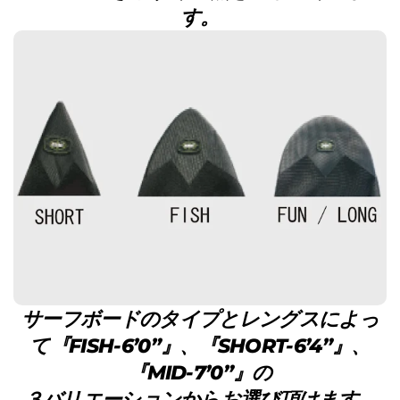
す。
サーフボードのタイプとレングスによっ
て『FISH-6’0”』、『SHORT-6’4”』、
『MID-7’0”』の
３バリエーションからお選び頂けます。