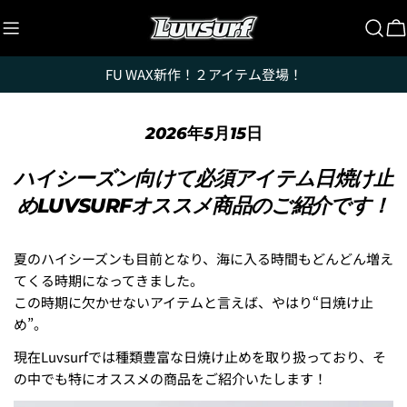
コ
ン
テ
FU WAX新作！２アイテム登場！
ン
ツ
に
2026年5月15日
ス
キ
ハイシーズン向けて必須アイテム日焼け止
ッ
めLUVSURFオススメ商品のご紹介です！
プ
夏のハイシーズンも目前となり、海に入る時間もどんどん増え
てくる時期になってきました。
この時期に欠かせないアイテムと言えば、やはり“日焼け止
め”。
現在Luvsurfでは種類豊富な日焼け止めを取り扱っており、そ
の中でも特にオススメの商品をご紹介いたします！