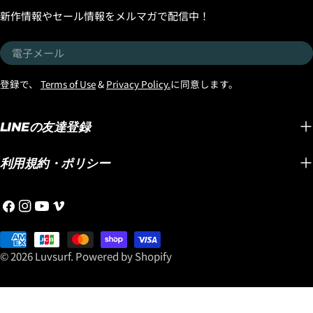
トックボードです。そしてさらに追記したい
をリリースしています！ グリップ
新作情報やセール情報をメルマガで配信中！
のがスタンダードディメンションだけでな
といった機能面はも
く、ボリュームのあBROディメンションも入
を引き立てる洗練さ
電
荷したのです。同じ長さで比較すると浮力が
由です！ お気に入りのサーフボードに合わせ
子
追加してあるのでハイパフォーマンスボード
て、性能とスタイル
メ
登録で、
Terms of Use
&
Privacy Policy.
に同意します。
ですが、安心のパドルスピードを確保できま
『OCTOPUS IS 
ー
す。年配の方や体格の良い方、パドルスピー
ーをぜひチェックし
ル
ドが必要な方などに、お勧めできるBROサイ
『OCTOPUS 』
LINEの友達登録
ズです。 LOST「FORMULA-1」Squash
ら！
"BLACK SHEP BUILT"はこちらからどうぞ！
利用規約・ポリシー
https://www.luvsurf.co.jp/collections/formula-
1_squash
フ
イ
YouTube
ヴ
ェ
ン
ィ
イ
お
ス
メ
ス
支
タ
オ
© 2026
Luvsurf
.
Powered by Shopify
ブ
払
グ
ッ
い
ラ
ク
方
ム