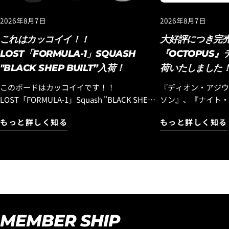
2026年8月7日
2026年8月7日
これはカッコイイ！！
大好評につき完
LOST「FORMULA-1」SQUASH
『OCTOPUS
"BLACK SHEP BUILT”入荷！
荷いたしました
このボードはカッコイイです！！
『ディオン・アジウ
LOST「FORMULA-1」Squash "BLACK SHEP
ソン』、『ナイト・
BUILT”入荷！ 『エブリデイ ハイパフォー
エアリストが中心と
もっと詳しく知る
もっと詳しく知る
マンスモデル』として昨年末にリリースされ
『OCTOPUS IS REAL』！ Luvsu
た『フォーミュラワン』モデルですが、この
を開始して以来、多
モデルはラウンドピンモデルでのリリースと
いただき、完売モデ
なりましたが、フラットセクションも乗りつ
デルが、待望の再入荷です！ 
なぐ性能やスピード維持に優れた、よりビー
ードシーンをリードす
チブレイクに合う「スカッシュテール」バー
のライダー『イアン
ジョンのストックボードが入荷しましたので
タ』のシグネチャー
お知らせします。しかも今回入荷したのは
る『OCTOPUS IS
MEMBER SHIP
「ブラックシープビルト」テクノロジーのス
イリッシュなデザイ