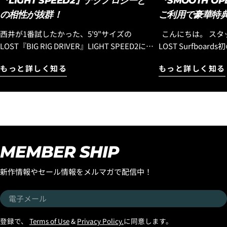
『LIGHT SPEED2』テクノロジーと
『SMOOTH OP
の相性が抜群！
ご利用で豪華特
西井が1番試したかった、5'9"サイズの
こんにちは。 スタッフのコウヘイです。
LOST『BIG RIG DRIVER』LIGHT SPEED2に、
LOST Surfboa
またまた乗ってきました！！ この日の波はサ
『SMOOTH OPE
もっと詳しく知る
もっと詳しく知る
ーフィンしている人がほとんどいない小波で
皆様に乗っていただ
風も食らっていて、全く良い波ではなかった
ら、『SMOOTH OP
のですが、どうしてもこのボードに乗ってみ
トです！ 世界中で大ヒットを続ける LOST初
たかったのでサーフィンすることにしまし
のミッドレングス『S
た。 EPSエポキシボード特有のパドルスピー
OPERATOR』。 
ドの速さ、厚い波やとろとろの波にパドルで
オロス自身が、 「
追いついてテイクオフできてしまう、パドル
ボード」 と語るほ
MEMBER SHIP
のスピードは、特に力の弱い波では、ポリエ
改良を重ね、進化し
ステルボードでは考えられないテイクオフ性
速さ。 パドル性能。 テイクオフの早さ。 タ
新作情報やセール情報をメルマガで配信中！
能です。 『LIGHT SPEED2』は、ただのEPS
ーン性能。 そして
エポキシボードでなく、名前の通りの軽々し
性。 ミッドレング
電
た動きは、大きなサイズのボードとの組み合
ど完成度の高い1本
子
わせに向いているテクノロジーだとお伝えし
サーファーから高い
メ
登録で、
Terms of Use
&
Privacy Policy.
に同意します。