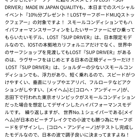
DRIVER』MADE IN JAPAN QUALITYも、本日までのスペシャル
イベント『10%分プレゼント！LOSTサーフボードMIJQストッ
クフェアー』の対象ですよ！
スモールコンディションでもハ
イパフォーマンスサーフィンをしたいサーファーにぜひ乗って
もらいたいモデル、LOST『SUP DRIVER』は、日本限定モデ
ルなので、lOSTの本拠地カリフォルニアだけでなく、世界中
のサーフショップを見渡してもLOST『SUP DRIVER』がある
のは、ラヴサーフをはじめとする日本の正規ディーラーだけ！
LOST『SUP DRIVER』は、ショルダーの少ないスモールコン
ディションでも、浮力があり、短く乗れるので、スピードがつ
けやすくい、垂直にリップやエアリバ、フルローテなどアク
ションがしやすい、{メイヘム}と{コロへ・アンディーノ}が、
志田下で行われた東京オリンピックがスモールコンディション
だった場合を想定してデザインしたハイパフォーマンスモデ
ルです。
繰り返しますが、 世界No.１シェイパーである{メイ
ヘム}が日本のビーチブレイクでの小波でも勝つ為にサーフボ
ードをデザインし、{コロへ・アンディーノ}がテストし完成し
たモデルなので、日本の波で調子良いに決まってますよね！