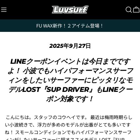
コ
ン
テ
FU WAX新作！２アイテム登場！
ン
ツ
に
2025年9月27日
ス
キ
LINEクーポンイベントは今日までです
ッ
よ！ 小波でもハイパフォーマンスサーフ
プ
ィンをしたいサーファーにピッタリなモ
デルLOST『SUP DRIVER』もLINEクー
ポン対象です！
こんにちは。スタッフのコウヘイです。 最近は梅雨時期らし
い小波続きで、浮力が多めのモデルが出番がとても多いです
ね！ スモールコンディションでもハイパフォーマンスサーフ
ィンがしたいサーファーに超オススメモデル LOST『SUP