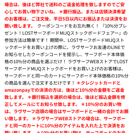
場合は、後ほど弊社で送料のご返金処理を致しますのでご安
心してお買い物下さいね。
＊銀行振込、または店頭決済希望
のお客様は、ご注文後、平日5日以内にお振込または決済をお
願い致します。
クーポンコードをお忘れ無く！ 『10%分プレ
ゼント！LOSTサーフボードMIJQストックボードフェアー』の
参加方法は簡単です！ 期間中、LOSTサーフボードMIJQスト
ックボードをお買い上げの際に、ラヴサーフお友達のLINEで
お知らせしたクーポンコードを提示し、サーフボード本体価
格の10%分の商品を選ぶだけ！ ラヴサーフWEBストアでLOST
サーフボードMIJQストックボードをお買い上げのお客様は、
サーフボードと同一のカートにサーフボード本体価格の10%分
の商品を選んで注文するだけです！
＊クレジットカードと
amazonpayでの決済の方は、後ほど10%分の金額をご返金
致します。
＊銀行振込を選択の場合は、後ほど振込金額を修
正してメールにてお知らせ致します。
＊10%分のお買い物
は、ラヴサーフ店頭の場合はサーフボードと一緒の会計でお願
い致します。
＊ラヴサーフWEBストアの場合は、サーフボー
ドと同一のカートに10%分のアイテムを入れた上で決済をお
願い致します。
＊10%分のお買い物は、サーフボードのお会