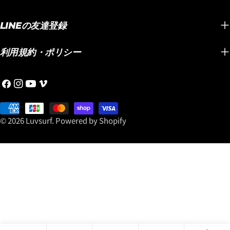
ます。 浮力のある大きなボードをワールドツ
『SMOOTH OPER
ー
アー選手のサーフボードのように軽量化され
ら！ 期間中に、 『SM
ル
LINEの友達登録
た状態で乗れるので、ノーズが無いみたいに
BLACK SHEEP BUI
キビキビ動きます！ テイクオフは、ボード自
POLYESTER(JA
体が軽いので、強いストレートオフショアの
■ ボードに最適なト
利用規約・ポリシー
ときには向いていませんが、 無風の時は最強
ドサイズに合わせた
ですし、オンショアやサイドオンショアのと
プレゼント！！ ご
フ
イ
YouTube
ヴ
きには風に押されて速くなります。風に乗っ
に合わせて、 Luvs
ェ
ン
ィ
て押される感じはライディング時にも感じら
組み合わせをご提案
イ
お
ス
メ
れます。 『LIGHT SPEED2』の、初速スピー
「何を選べばいいか
ス
支
タ
オ
© 2026
Luvsurf
.
Powered by Shopify
ド性能はブラックシープビルトの性能を超え
でも安心して最高の
ブ
払
グ
ます！ファーストターンからトップスピード
す。 さらに! ● SMOOTH OPERATOR DOUBLE
ッ
い
ラ
へ持っていくことができるのが名前の通りの
DART ● SMOOTH O
ク
方
ム
『LIGHT SPEED2』です。 ボードが軽いの
BUILT（USA製） ● 
法
で、トップへのボードの駆け上がり方も
LONG TOE（US
『LIGHT SPEED2』は軽快で鋭く決まりま
入のお客様には… 
す！ 『BIG RIG DRIVER』モデルの、新しくラ
ョンパッド ■ ボ
インナップされた5'8"と5'9"サイズは注目で
ケース に加え、 FCS I
す！ 『BIG RIG DRIVER』モデルは『LIGHT
￥21,340）もプレ