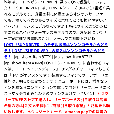
昨年は、コロへがSUP DRIVERに乗ってQSで優勝していまし
た！ 『SUP DRIVER』は、DRIVERシリーズの中でも1番短く乗
れるモデルです。 身長の割に体重のあるオジサンサーファー
でも、短くて浮力のあるサイズに乗れてとても扱いやすいハ
イパフォーマンスモデルなんですよ！ 特にサイズ選びがシビ
アになるハイパフォーマンスモデルなので、お気軽にラヴサ
ーフ実店舗やお電話または、メールでご相談下さいね！
LOST『SUP DRIVER』のモデル説明は＞＞＞コチラからどう
ぞ！
LOST『SUP DRIVER』の購入は＞＞＞コチラからどう
ぞ！
[ap_show_item 87721] [ap_show_item 87713]
[ap_show_item 43668] LOST『SUP DRIVER』に合わせるフィ
ンは、『コロへ・アンディーノ』のシグネチャーフィンもしく
は『H4』がオススメです！ 装着するフィンでサーフボードの
性能は、明らかに変わります！ ニューボードには、様々なフ
ィンを異なるコンディションで試して自分とサーフボードにベ
ストマッチな組み合わせのフィンを着けて下さいね！
＊ラヴ
サーフWEBストアで購入し、サーフボードの引き取りは店頭
希望の方は{注文メモ欄}に『店頭引き取り希望』と記載をお願
い致します。
＊クレジットカード、amazon payでの決済の