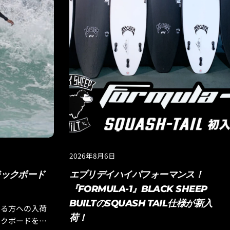
2026年8月6日
ジックボード
エブリデイハイパフォーマンス！
『FORMULA-1』BLACK SHEEP
BUILTのSQUASH TAIL仕様が新入
いる方への入荷
荷！
ックボードを手