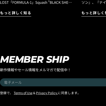
LOST「FORMULA-1」Squash "BLACK SHEP
ソン』、『ナ
BUILT”入荷！ 『エブリデイ ハイパフォーマ
エアリストが
もっと詳しく知る
もっと詳しく
ンスモデル』として昨年末にリリースされた
『OCTOPUS IS REAL』！
『フォーミュラワン』モデルですが、このモ
を開始して以
デルはラウンドピンモデルでのリリースとな
いただき、完売
りましたが、フラットセクションも乗りつな
デルが、待望の再入荷で
ぐ性能やスピード維持に優れた、よりビーチ
ードシーンをリ
ブレイクに合う「スカッシュテール」バージ
ライダー『イ
ョンのストックボードが入荷しましたのでお
のシグネチャ
知らせします。しかも今回入荷したのは「ブ
『OCTOPUS 
MEMBER SHIP
ラックシープビルト」テクノロジーのストッ
ッシュなデザ
クボードです。そしてさらに追記したいのが
リースしています！ グリップ力
新作情報やセール情報をメルマガで配信中！
スタンダードディメンションだけでなく、ボ
った機能面は
リュームのあBROディメンションも入荷した
き立てる洗練
電
のです。同じ長さで比較すると浮力が追加し
す！ お気に入りのサーフボードに合わせて、
子
てあるのでハイパフォーマンスボードです
性能とスタイ
メ
登録で、
Terms of Use
&
Privacy Policy.
に同意します。
が、安心のパドルスピードを確保できます。
『OCTOPUS 
ー
年配の方や体格の良い方、パドルスピードが
をぜひチェックし
ル
必要な方などに、お勧めできるBROサイズで
』デッキグリ