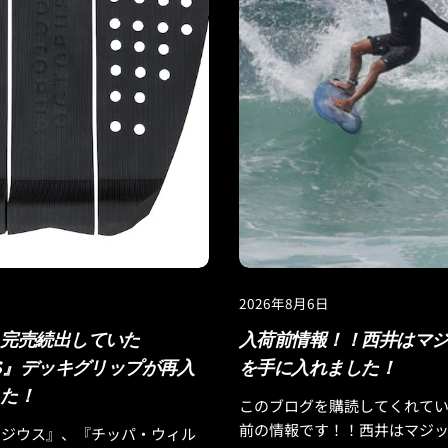
2026年8月6日
き完売続出していた
入荷前情報！！西井はマ
US』デッキグリップが再入
を手に入れました！
した！
このブログを購読してくれて
前の情報です！！西井はマジ
アジウス』、『チッパ・ウィル