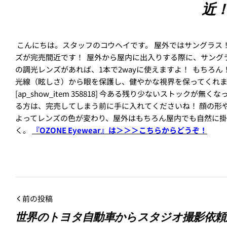
近
こんにちは。スタッフのコウヘイです。 屋外ではサングラス！ 屋内
ズが完売間近です！
屋外から屋内に出入りする際に、サングラス
の調光レンズがあれば、1本で2wayに使えますよ！
もちろん！
光線（眩しさ）から眼を保護し、健やかな視界を保ってくれま
[ap_show_item 358818] 今ある残り少ないストッ
る方は、完売してしまう前に手に入れてくださいね！ 顔の形や大
よってレンズの色が変わり、屋外はもちろん屋内でも自然に掛けられる”Gloss B
く。
『OZONE Eyewear』は＞＞＞こちらからどうぞ！
前の投稿
世界のトヨタ自動車からスタジオ撮影依頼