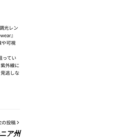
の調光レン
ear』
線や可視
 狙ってい
 紫外線に
”お見逃しな
次の投稿
ルニア州