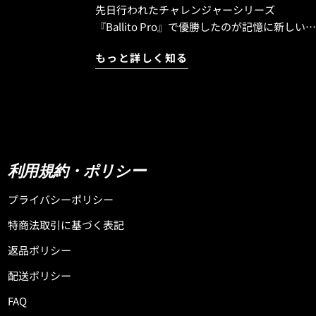
先日行われたチャレンジャーシリーズ
ーフボードを受
『Ballito Pro』で優勝したのが記憶に新しい
『Cole Houshmand』が開発に携わった
ポキシ専門サー
もっと詳しく知る
『FORMULA-1』SQUASH TAIL！ そんな大注目
してくれている
のハイパフォーマンスモデル『FORMULA-1』
用のボードなの
SQUASH TAILが大人気マテリアル『BLACK
SHEEP BUILT』で新入荷いたしました！ しか
ンを終えた頃に
も今回の入荷はコンペティターにオススメの
デルは
『STANDARD』ディメンションと一般サーフ
ボードサイズは
ァーやミドルエイジにオススメの『BRO』デ
利用規約・ポリシー
9.75clで
ィメンションの2種類のディメンションでの入
クシープビル
荷！ 『STANDARD』ディメンションは、Cole
プライバシーポリシー
っているように
Houshmandが求めたパフォーマンス性能をダ
ーがぶっ飛びま
特商法取引に基づく表記
イレクトに体感したいコンペティターや上級
は、Mayhemが
者にオススメのディメンション！ 『BRO』デ
返品ポリシー
の中の1本なの
ィメンションはパフォーマンス性能はそのま
るボードは素晴
配送ポリシー
まに、ややボリュームを持たせることでテイ
すくてターンも
クオフの安定感やスピード性能を高めた設計
FAQ
ドルエイジ向け
となっており、短い長さで乗れるのが特徴！