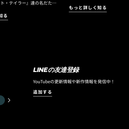
に入れました！ 現在カリフォルニアに滞在中
イト・テイラー』達の名だたる
もっと詳しく知る
の西井はロストから新しいサ
中心となりスタートした
知る
け取りました。 このボードは現在ベトナムに
 Luvsurfで取り扱い
あるロストサーフボードのエ
来、多くのお客様からご好評を
フボードファクトリーが制作
モデルが続出！ 完売していモ
ボードの西井のテストライド
す！ 世界のサーフボ
ですが、 乗ってびっくり！1本目からマジック
ードするLOST サーフボードの
ボードの予感がし、セッショ
アン・クレーン』や『ラスタ』
はマジックボードに認定しました。 モ
ーパットもリリースしている
『QUIVER KILLER』です。
IS REAL』は、機能性とスタイリ
LINEの友達登録
5'9"のストックディメンションで2
インを兼ね備えたアイテムをリ
す。 テクノロジーは「ブラッ
や耐久性とい
YouTubeの更新情報や新作情報を発信中！
ト」まるでトランポリンに乗
もちろん、ボードとの相性を引
波の上で跳ね上がってスプレ
追加する
されたデザインも人気の理由で
す！ この『QUIVER KILLER』
気に入っているボードのモデル
ルをさらに引き上げる
ですが、やはり彼が乗ってい
IS REAL』のサーフアクセサリー
らしいです。 とっても乗りや
てください！ 『OCTOPUS
しやすくて、私たちと同じミ
ップ一覧はこちら！