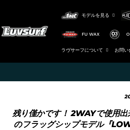
コ
ン
モデルを見る
テ
ン
ツ
FU WAX
O
に
ス
ラヴサーフについて
お問い
キ
ッ
プ
2
残り僅かです！ 2WAYで使用出来
のフラッグシップモデル『LOW