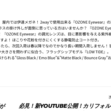
！
では伊達メガネ！ 2wayで使用出来る『OZONE Eyewear』
の掛け外しが面倒に思っている方はいませんか？ 『OZONE Eyew
 『OZONE Eyewear』の調光レンズは、目に悪影響を与える紫外
すよ！ ほこりや花粉を付きにくくする静電防止コート付き。
クが無くなったら、次回入荷は春以降でなのでかなり長い期間入荷しません！
きさを問わずに似合う、フラッグシップモデル『LOW TIDE』。
lack / Emo Blue”&”Matte Black / Bounce Gray
必見！新YOUTUBE公開！カリフォ
が