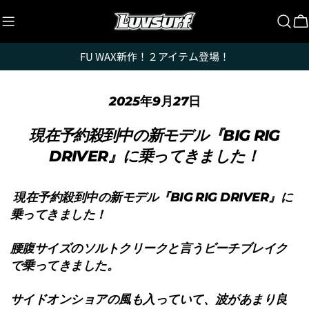
コ
ン
テ
FU WAX新作！２アイテム登場！
ン
ツ
に
2025年9月27日
ス
キ
現在予約殺到中の新モデル『BIG RIG
ッ
DRIVER』に乗ってきました！
プ
現在予約殺到中の新モデル『BIG RIG DRIVER』に
乗ってきました！
腰腹サイズのソルトクリークと言うビーチブレイク
で乗ってきました。
サイドオンショアの風も入っていて、波があまり良