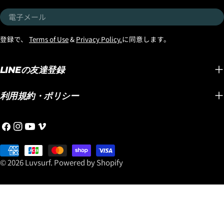
エポキシボードでなく、名前の通りの軽々し
性。 ミッドレング
電
た動きは、大きなサイズのボードとの組み合
ど完成度の高い1本
子
わせに向いているテクノロジーだとお伝えし
サーファーから高い
メ
登録で、
Terms of Use
&
Privacy Policy.
に同意します。
ます。 浮力のある大きなボードをワールドツ
『SMOOTH OPER
ー
アー選手のサーフボードのように軽量化され
ら！ 期間中に、 『SM
ル
LINEの友達登録
た状態で乗れるので、ノーズが無いみたいに
BLACK SHEEP BUI
キビキビ動きます！ テイクオフは、ボード自
POLYESTER(JA
体が軽いので、強いストレートオフショアの
■ ボードに最適なト
利用規約・ポリシー
ときには向いていませんが、 無風の時は最強
ドサイズに合わせた
ですし、オンショアやサイドオンショアのと
プレゼント！！ ご
フ
イ
YouTube
ヴ
きには風に押されて速くなります。風に乗っ
に合わせて、 Luvs
ェ
ン
ィ
て押される感じはライディング時にも感じら
組み合わせをご提案
イ
お
ス
メ
れます。 『LIGHT SPEED2』の、初速スピー
「何を選べばいいか
ス
支
タ
オ
© 2026
Luvsurf
.
Powered by Shopify
ド性能はブラックシープビルトの性能を超え
でも安心して最高の
ブ
払
グ
ます！ファーストターンからトップスピード
す。 さらに! ● SMOOTH OPERATOR DOUBLE
ッ
い
ラ
へ持っていくことができるのが名前の通りの
DART ● SMOOTH O
ク
方
ム
『LIGHT SPEED2』です。 ボードが軽いの
BUILT（USA製） ● 
法
で、トップへのボードの駆け上がり方も
LONG TOE（US