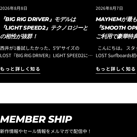
2026年8月8日
2026年8月7日
『BIG RIG DRIVER』モデルは
MAYHEMが最
『LIGHT SPEED2』テクノロジーと
『SMOOTH OP
の相性が抜群！
ご利用で豪華特
西井が1番試したかった、5'9"サイズの
こんにちは。 スタッフのコウヘイです。
LOST『BIG RIG DRIVER』LIGHT SPEED2に、
LOST Surfboa
またまた乗ってきました！！ この日の波はサ
『SMOOTH OPE
もっと詳しく知る
もっと詳しく知る
ーフィンしている人がほとんどいない小波で
皆様に乗っていただ
風も食らっていて、全く良い波ではなかった
ら、『SMOOTH OP
のですが、どうしてもこのボードに乗ってみ
トです！ 世界中で大ヒットを続ける LOST初
たかったのでサーフィンすることにしまし
のミッドレングス『S
た。 EPSエポキシボード特有のパドルスピー
OPERATOR』。 
ドの速さ、厚い波やとろとろの波にパドルで
オロス自身が、 「
追いついてテイクオフできてしまう、パドル
ボード」 と語るほ
MEMBER SHIP
のスピードは、特に力の弱い波では、ポリエ
改良を重ね、進化し
ステルボードでは考えられないテイクオフ性
速さ。 パドル性能。 テイクオフの早さ。 タ
新作情報やセール情報をメルマガで配信中！
能です。 『LIGHT SPEED2』は、ただのEPS
ーン性能。 そして