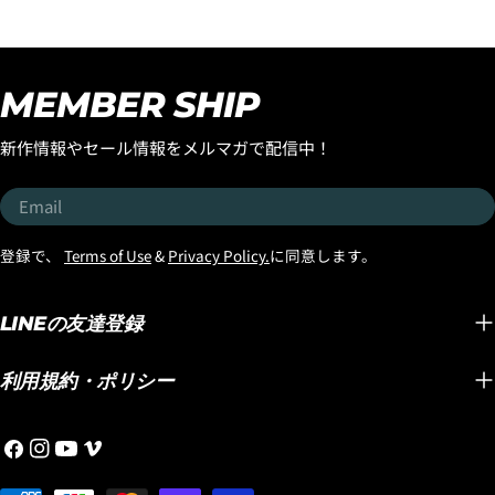
トナムにあるロストサーフ
TWIN
TAIL！ そんな大注目のハイ
ボードのエポキシ専門サー
が自身
パフォーマンスモデル
フボードファクトリーが制
ードの
『FORMULA-1』SQUASH
作してくれているボードの
YOUT
TAILが大人気マテリアル
MEMBER SHIP
西井のテストライド用のボ
した。 
『BLACK SHEEP BUILT』で
ードなのですが、 乗ってび
OPAR
新入荷いたしました！ しか
新作情報やセール情報をメルマガで配信中！
っくり！1本目からマジック
すごく
も今回の入荷はコンペティ
ボードの予感がし、セッシ
ザープ
ターにオススメの
Email
ョンを終えた頃にはマジッ
れたこ
『STANDARD』ディメンシ
クボードに認定しました。
ださい！
ョンと一般サーファーやミ
登録で、
Terms of Use
&
Privacy Policy.
に同意します。
モデルは『QUIVER
OPAR
ドルエイジにオススメの
KILLER』です。ボードサイ
ステムで
『BRO』ディメンションの
ズは5'9"のストックディメ
SPEE
LINEの友達登録
2種類のディメンションでの
ンションで29.75clです。 テ
化したん
入荷！ 『STANDARD』ディ
クノロジーは「ブラックシ
YouT
メンションは、Cole
利用規約・ポリシー
ープビルト」まるでトラン
るブル
Houshmandが求めたパフ
ポリンに乗っているように
シープ
ォーマンス性能をダイレク
Facebook
Instagram
YouTube
Vimeo
波の上で跳ね上がってスプ
は『SM
トに体感したいコンペティ
レーがぶっ飛びます！ この
OPAR
ターや上級者にオススメの