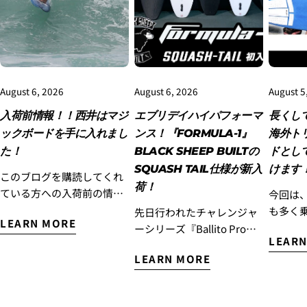
4.3Dセキュアの画面に移行しますので、各クレジット
カード会社の指示に従って認証を完了させてくださ
い。(通常は、メールやSMSで受け取ったコードを入力
します。)
August 6, 2026
August 6, 2026
August 5
入荷前情報！！西井はマジ
エブリデイハイパフォーマ
長くし
ックボードを手に入れまし
ンス！『FORMULA-1』
海外ト
た！
BLACK SHEEP BUILTの
ドとし
SQUASH TAIL仕様が新入
けます
このブログを購読してくれ
荷！
ている方への入荷前の情報
今回は、
です！！西井はマジックボ
も多く
先日行われたチャレンジャ
LEARN MORE
ードを手に入れました！ 現
ているL
ーシリーズ『Ballito Pro』
LEARN
在カリフォルニアに滞在中
ドレング
で優勝したのが記憶に新し
の西井はロストから新しい
LEARN MORE
OPAR
い『Cole Houshmand』が
サーフボードを受け取りま
のフィ
開発に携わった
した。 このボードは現在ベ
た『SMO
『FORMULA-1』SQUASH