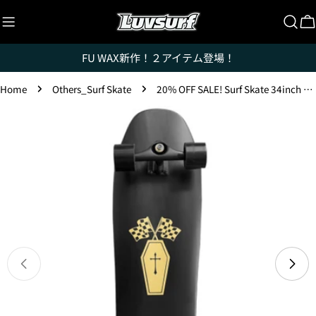
Skip
to
C
content
FU WAX新作！２アイテム登場！
Home
Others_Surf Skate
20% OFF SALE! Surf Skate 34inch / MIMISIMONS (Limited Edition)
Skip
to
product
information
Luvsurfでは、クレジットカードを利用して「分割払
い」または「ボーナス一括払い」で商品を購入するこ
とができます。
ただし、税込１万円以上でご利用いただけます。
Open media 0 in modal
1.これまでに、Luvsurfでお買い物をしたことがある
方(2025年9月以降)
1. 商品をカートにいれ、「チェックアウト」をクリッ