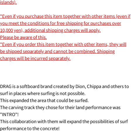
islands).
ASK A QUESTION
*Even if you purchase this item together with other items (even if
Your
you meet the conditions for free shipping for purchases over
name
10,000 yen), additional shipping charges will apply.
5.クレジットカード情報を入力し、
支払い回数のメニ
Your
Please be aware of this.
ューから「分割払い」または「ボーナス一括払い」
を
email
選択します。
*Even if you order this item together with other items, they will
SHARE THIS PRODUCT
You can choose the delivery time from the options
Your
be shipped separately and cannot be combined. Shipping
below.
phone
COPY
·in the morning
charges will be incurred separately.
Share
Your
・12:00 to 14:00
message
Share
Share
・2:00 PM to 4:00 PM
on
on
・4:00 PM to 6:00 PM
Facebook
X
・6:00 PM to 9:00 PM
・7pm to 9pm
DRAG is a softboard brand created by Dion, Chippa and others to
The fields marked * are required.
surf in places where surfing is not possible.
4-3.SHIPPING PERIOD
SEND QUESTION
This expanded the area that could be surfed.
The carving track they chose for their land performance was
6.3Dセキュアの画面に移行しますので、各クレジット
カード会社の指示に従って認証を完了させてくださ
"INTRO"!
い。(通常は、メールやSMSで受け取ったコードを入力
This collaboration with them will expand the possibilities of surf
します。)
performance to the concrete!