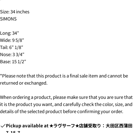
Size: 34 inches
2.はじめて、Luvsurfでお買い物をされる方
SIMONS
1.商品をカートにいれ、「チェックアウト」をクリッ
クしてください
Long: 34″
Wide: 9 5/8″
Tail: 6″ 1/8″
Nose: 3 3/4″
Base: 15 1/2″
*Please note that this product is a final sale item and cannot be
returned or exchanged.
When ordering a product, please make sure that you are sure that
it is the product you want, and carefully check the color, size, and
details of the selected product before confirming your order.
2. お支払いのセクションがある、
クレジットカード決
済(3Dセキュア)-SBPS
を選択します。
Pickup available at
★ラヴサーフ★店舗受取り：大田区西蒲田
7-15-7