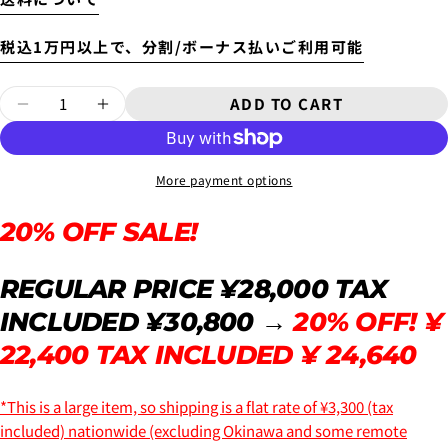
New
¥8,800
~6'9"
税込1万円以上で、分割/ボーナス払いご利用可能
USED
¥9,900
Quantity
ADD TO CART
New
DECREASE QUANTITY FOR 20% OFF SALE! 
INCREASE QUANTITY FOR 20% OFF
6'10"~
¥11,000
USED
More payment options
20%
OFF SALE!
Will be sent cash on delivery.
4.
お支払いのセクションがある、
クレジットカード決
The amount above is not the same as the shipping fee
REGULAR PRICE ¥28,000 TAX
済(3Dセキュア)-SBPS
を選択します。
from Tokyo to your home.
A separate packaging fee of 3,300 yen will be charged.
INCLUDED ¥30,800 →
20%
OFF! ¥
Therefore, the shipping fee will be displayed as 3,300
22,400
TAX INCLUDED ¥
24,640
yen in the cart.
*This is a large item, so shipping is a flat rate of ¥3,300 (tax
included) nationwide (excluding Okinawa and some remote