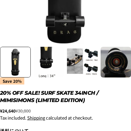
クしてください
Save
20%
20% OFF SALE! SURF SKATE 34INCH /
2. メアドの横に表示されています、3点をタップしま
MIMISIMONS (LIMITED EDITION)
す。
3.
「ゲストとして、チェックアウトします。」
を選択
¥30,800
¥24,640
Sale
Regular
します。
price
price
Tax included.
Shipping
calculated at checkout.
送料について