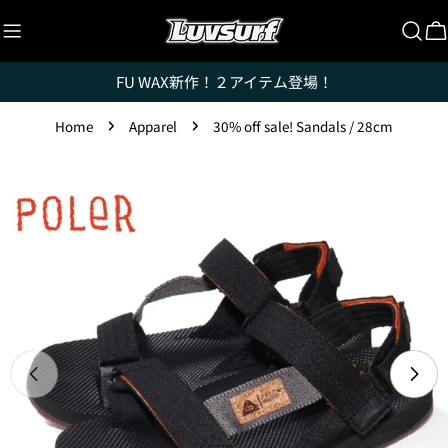
Skip
to
C
content
FU WAX新作！２アイテム登場！
Home
Apparel
30% off sale! Sandals / 28cm
Skip
to
Luvsurfでは、クレジットカードを利用して「分割払
product
い」または「ボーナス一括払い」で商品を購入するこ
information
とができます。
ただし、税込１万円以上でご利用いただけます。
1.これまでに、Luvsurfでお買い物をしたことがある
方(2025年9月以降)
1. 商品をカートにいれ、「チェックアウト」をクリッ
クしてください
Open media 0 in modal