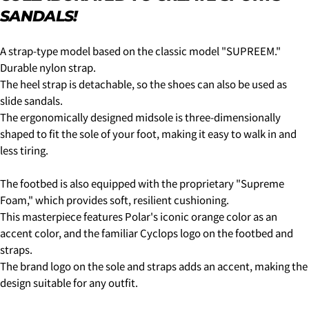
5.クレジットカード情報を入力し、
支払い回数のメニ
Your
SANDALS!
ューから「分割払い」または「ボーナス一括払い」
を
email
選択します。
SHARE THIS PRODUCT
You can choose the delivery time from the options
Your
A strap-type model based on the classic model "SUPREEM."
below.
phone
COPY
Durable nylon strap.
·in the morning
Share
Your
・12:00 to 14:00
The heel strap is detachable, so the shoes can also be used as
message
Share
Share
・2:00 PM to 4:00 PM
slide sandals.
on
on
・4:00 PM to 6:00 PM
Facebook
X
The ergonomically designed midsole is three-dimensionally
・6:00 PM to 9:00 PM
shaped to fit the sole of your foot, making it easy to walk in and
・7pm to 9pm
The fields marked * are required.
less tiring.
4-3.SHIPPING PERIOD
SEND QUESTION
The footbed is also equipped with the proprietary "Supreme
6.3Dセキュアの画面に移行しますので、各クレジット
カード会社の指示に従って認証を完了させてくださ
Foam," which provides soft, resilient cushioning.
い。(通常は、メールやSMSで受け取ったコードを入力
This masterpiece features Polar's iconic orange color as an
します。)
accent color, and the familiar Cyclops logo on the footbed and
straps.
The brand logo on the sole and straps adds an accent, making the
2.はじめて、Luvsurfでお買い物をされる方
design suitable for any outfit.
1.商品をカートにいれ、「チェックアウト」をクリッ
クしてください