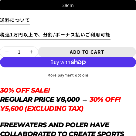
New
28cm
6'10"~
¥11,000
USED
送料について
税込1万円以上で、分割/ボーナス払いご利用可能
Will be sent cash on delivery.
Quantity
ADD TO CART
4.
お支払いのセクションがある、
クレジットカード決
The amount above is not the same as the shipping fee
DECREASE QUANTITY FOR 30% OFF SALE!
INCREASE QUANTITY FOR 30% OF
済(3Dセキュア)-SBPS
を選択します。
from Tokyo to your home.
A separate packaging fee of 3,300 yen will be charged.
Therefore, the shipping fee will be displayed as 3,300
More payment options
yen in the cart.
30% OFF SALE!
REGULAR PRICE ¥8,000
→
30% OFF!
¥5,600 (EXCLUDING TAX)
ASK A QUESTION
FREEWATERS AND POLER HAVE
Your
COLLABORATED TO CREATE SPORTS
name