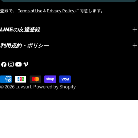
『STANDARD』ディメンシ
クボードに認定しました。
ださい！
ョンと一般サーファーやミ
登録で、
Terms of Use
&
Privacy Policy.
に同意します。
モデルは『QUIVER
OPAR
ドルエイジにオススメの
KILLER』です。ボードサイ
ステムで
『BRO』ディメンションの
ズは5'9"のストックディメ
SPEE
LINEの友達登録
2種類のディメンションでの
ンションで29.75clです。 テ
化したん
入荷！ 『STANDARD』ディ
クノロジーは「ブラックシ
YouT
メンションは、Cole
利用規約・ポリシー
ープビルト」まるでトラン
るブル
Houshmandが求めたパフ
ポリンに乗っているように
シープ
ォーマンス性能をダイレク
Facebook
Instagram
YouTube
Vimeo
波の上で跳ね上がってスプ
は『SM
トに体感したいコンペティ
レーがぶっ飛びます！ この
OPAR
ターや上級者にオススメの
Payment
『QUIVER KILLER』は、
TWIN
ディメンション！ 『BRO』
methods
© 2026
Luvsurf
.
Powered by Shopify
Mayhemが気に入っている
ァーストE
ディメンションはパフォー
ボードのモデルの中の1本な
のみ限
マンス性能はそのままに、
のですが、やはり彼が乗っ
す。 Y
ややボリュームを持たせる
ているボードは素晴らしい
オンラ
ことでテイクオフの安定感
です。 とっても乗りやすく
ートし
やスピード性能を高めた設
てターンもしやすくて、私
ード気
計となっており、短い長さ
たちと同じミドルエイジ向
めにご
で乗れるのが特徴！ 一般サ