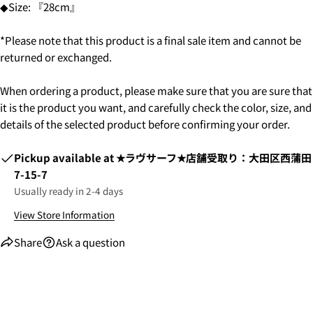
◆Size: 『28cm』
*Please note that this product is a final sale item and cannot be
returned or exchanged.
When ordering a product, please make sure that you are sure that
it is the product you want, and carefully check the color, size, and
details of the selected product before confirming your order.
Pickup available at
★ラヴサーフ★店舗受取り：大田区西蒲田
7-15-7
Usually ready in 2-4 days
2. お支払いのセクションがある、
クレジットカード決
View Store Information
済(3Dセキュア)-SBPS
を選択します。
Share
Ask a question