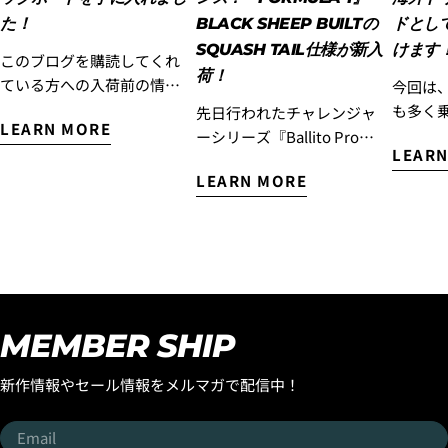
します。)
た！
BLACK SHEEP BUILTの
ドとし
SQUASH TAIL仕様が新入
けます
このブログを購読してくれ
荷！
ている方への入荷前の情報
今回は、
です！！西井はマジックボ
も多く
先日行われたチャレンジャ
LEARN MORE
ードを手に入れました！ 現
ているL
ーシリーズ『Ballito Pro』
LEARN
在カリフォルニアに滞在中
ドレング
で優勝したのが記憶に新し
の西井はロストから新しい
LEARN MORE
OPAR
い『Cole Houshmand』が
サーフボードを受け取りま
のフィ
開発に携わった
した。 このボードは現在ベ
た『SMO
『FORMULA-1』SQUASH
トナムにあるロストサーフ
TWIN
TAIL！ そんな大注目のハイ
ボードのエポキシ専門サー
が自身
パフォーマンスモデル
フボードファクトリーが制
ードの
『FORMULA-1』SQUASH
作してくれているボードの
YOUT
TAILが大人気マテリアル
MEMBER SHIP
西井のテストライド用のボ
した。 
『BLACK SHEEP BUILT』で
ードなのですが、 乗ってび
OPAR
新入荷いたしました！ しか
新作情報やセール情報をメルマガで配信中！
っくり！1本目からマジック
すごく
も今回の入荷はコンペティ
ボードの予感がし、セッシ
ザープ
ターにオススメの
Email
ョンを終えた頃にはマジッ
れたこ