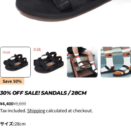
2. メアドの横に表示されています、3点をタップしま
す。
3.
「ゲストとして、チェックアウトします。」
を選択
Save
50%
します。
30% OFF SALE! SANDALS / 28CM
¥8,800
¥4,400
Sale
Regular
New
¥8,800
price
price
Tax included.
Shipping
calculated at checkout.
~6'9"
USED
¥9,900
サイズ:
28cm