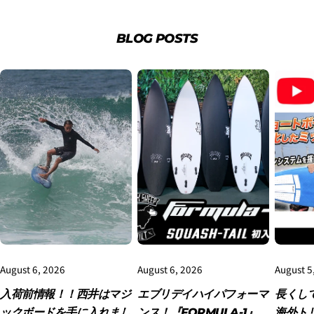
BLOG POSTS
3.クレジットカード情報を入力し、
支払い回数のメニ
ューから「分割払い」または「ボーナス一括払い」
を
選択します。
August 6, 2026
August 6, 2026
August 5
4.3Dセキュアの画面に移行しますので、各クレジット
カード会社の指示に従って認証を完了させてくださ
入荷前情報！！西井はマジ
エブリデイハイパフォーマ
長くし
い。(通常は、メールやSMSで受け取ったコードを入力
ックボードを手に入れまし
ンス！『FORMULA-1』
海外ト