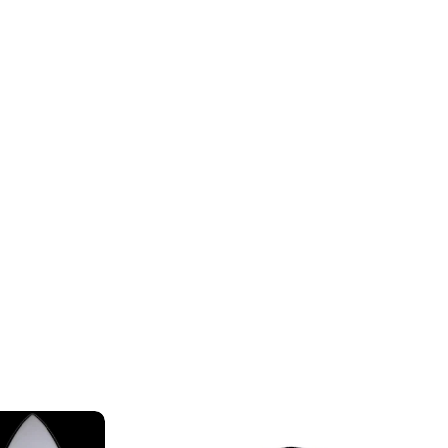
る、
クレジットカード決済(3Dセキュア)-SBPS
を選択します。
力し、
支払い回数のメニューから「分割払い」または「ボーナス