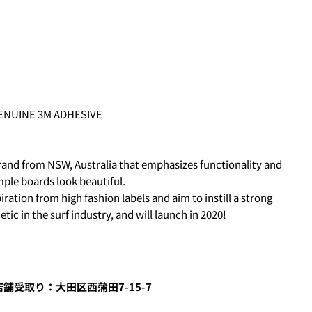
ime from the options below.
ked * are required.
SEND QUESTION
GENUINE 3M ADHESIVE
 PERIOD
しますので、各クレジットカード会社の指示に従って認証を完了さ
ルやSMSで受け取ったコードを入力します。)
and from NSW, Australia that emphasizes functionality and
mple boards look beautiful.
ation from high fashion labels and aim to instill a strong
買い物をされる方
tic in the surf industry, and will launch in 2020!
ェックアウト」をクリックしてください
舗受取り：大田区西蒲田7-15-7