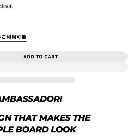
USED
¥9,900
ckout.
New
¥11,000
USED
る、
クレジットカード決済(3Dセキュア)-SBPS
を選択します。
いご利用可能
ADD TO CART
R ROYAL SWAN PRO PAD
ITY FOR ROYAL SWAN PRO PAD
ame as the shipping fee from Tokyo to your home.
00 yen will be charged. Therefore, the shipping fee will be
Open media 2 in mod
art.
ASK A QUESTION
E AMBASSADOR!
力し、
支払い回数のメニューから「分割払い」または「ボーナス
IGN THAT MAKES THE
HIS PRODUCT
PLE BOARD LOOK
COPY