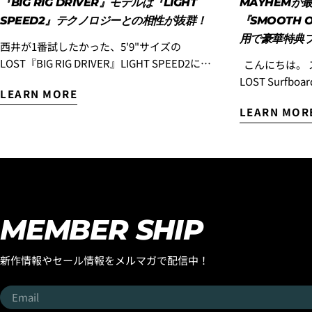
『BIG RIG DRIVER』モデルは『LIGHT
MAYHEMが
SPEED2』テクノロジーとの相性が抜群！
『SMOOTH 
用で豪華特典
西井が1番試したかった、5'9"サイズの
LOST『BIG RIG DRIVER』LIGHT SPEED2に、
こんにちは。 スタッフのコウヘイです。
またまた乗ってきました！！ この日の波はサ
LOST Surf
LEARN MORE
ーフィンしている人がほとんどいない小波で
『SMOOTH 
LEARN MOR
風も食らっていて、全く良い波ではなかった
様に乗っていた
のですが、どうしてもこのボードに乗ってみ
『SMOOTH O
たかったのでサーフィンすることにしまし
す！ 世界中で大ヒットを続ける LOST初のミッ
た。 EPSエポキシボード特有のパドルスピー
ドレングス『SMO
ドの速さ、厚い波やとろとろの波にパドルで
MAYHEMこ
追いついてテイクオフできてしまう、パドル
「気が付けば一
のスピードは、特に力の弱い波では、ポリエ
ほど愛用し、
MEMBER SHIP
ステルボードでは考えられないテイクオフ性
化し続けてきたモデルで
能です。 『LIGHT SPEED2』は、ただのEPSエ
能。 テイクオ
新作情報やセール情報をメルマガで配信中！
ポキシボードでなく、名前の通りの軽々した
誰もが驚くほど
動きは、大きなサイズのボードとの組み合わ
スの概念を変え
Email
せに向いているテクノロジーだとお伝えしま
として、今で