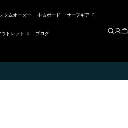
スタムオーダー
中古ボード
サーフギア
Log
C
アウトレット
ブログ
in
ます、3点をタップします。
アウトします。」
を選択します。
New
¥8,800