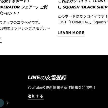
最も愛するボード！
これはカッコイイ！！LOST「
OPERATOR フェアー』ご利
1」SQUASH "BLACK SHEP
プレゼント！
このボードはカッコイイです
LOST「FORMULA-1」Squash "
BUILT”入荷！ 『エブリデイ ハイパフォーマ
boards初のミッドレングスモデル
LEARN MORE
ンスモデル』として昨年末に
OPERATOR』を、もっと多くの皆
E
『フォーミュラワン』モデル
だきたい！ そんな想いから、
デルはラウンドピンモデルで
PERATOR FAIR』がスタートで
りましたが、フラットセクシ
ぐ性能やスピード維持に優れ
OTH OPERATOR』。
ブレイクに合う「スカッシュ
とマット・バイオロス自身が、
ョンのストックボードが入荷
番乗っているボード」 と語る
知らせします。しかも今回入
乗り込むたびに改良を重ね、進
LINEの友達登録
ラックシープビルト」テクノ
す。 速さ。 パドル性
クボードです。そしてさらに
フの早さ。 ターン性能。 そして
YouTubeの更新情報や新作情報を発信中！
スタンダードディメンション
軽快な操作性。 ミッドレング
追加する
リュームのあBROディメンシ
てしまうほど完成度の高い1本
のです。同じ長さで比較する
は世界中のサーファーから高い