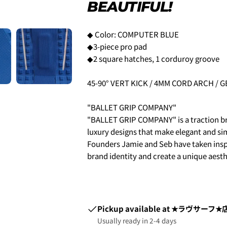
BEAUTIFUL!
Share
Your
You can choose the delivery t
message
Share
Share
·in the morning
on
on
・12:00 to 14:00
◆ Color: COMPUTER BLUE
Facebook
X
・2:00 PM to 4:00 PM
◆3-piece pro pad
・4:00 PM to 6:00 PM
The fields mar
◆2 square hatches, 1 corduroy groove
・6:00 PM to 9:00 PM
・7pm to 9pm
45-90° VERT KICK / 4MM CORD ARCH / 
4-3.SHIPPING
6.3Dセキュアの画面に移行
"BALLET GRIP COMPANY"
せてください。(通常は、メー
"BALLET GRIP COMPANY" is a traction br
luxury designs that make elegant and si
Founders Jamie and Seb have taken inspir
2.はじめて、Luvsurfでお
brand identity and create a unique aesthe
1.商品をカートにいれ、「チ
Pickup available at
★ラヴサーフ★店
Usually ready in 2-4 days