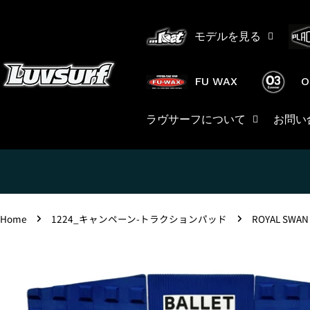
Skip
to
モデルを見る
content
FU WAX
O
ラヴサーフについて
お問い
Home
1224_キャンペーン-トラクションパッド
ROYAL SWAN
Skip
to
product
information