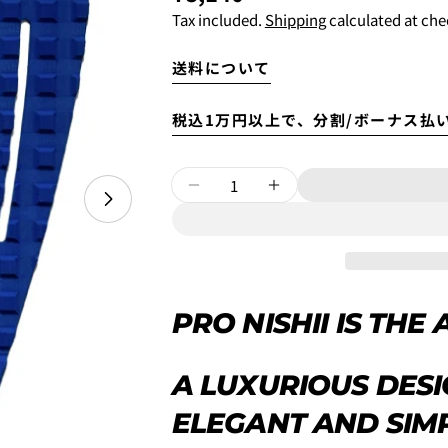
price
Tax included.
Shipping
calculated at che
6'10"~
送料について
4.
お支払いのセクションがあ
税込1万円以上で、分割/ボーナス払
Open media 1 in modal
Quantity
Will be sent cash on delivery.
DECREASE QUANTITY FO
INCREASE QUANT
The amount above is not the s
A separate packaging fee of 3,3
displayed as 3,300 yen in the c
PRO NISHII IS TH
Your
name
Your
5.クレジットカード情報を入
A LUXURIOUS DES
email
一括払い」
を選択します。
SHARE T
ELEGANT AND SIM
Your
phone