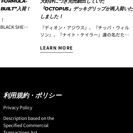
FORMULA-
大好評につき完売続出していた
 BUILT”入荷！
『OCTOPUS』デッキグリップが再入荷いた
しました！
！！
BLACK SHEP
『ディオン・アジウス』、『チッパ・ウィル
ソン』、『ナイト・テイラー』達の名だたる
リリースされた
エアリストが中心となりスタートした
LEARN MORE
ですが、このモ
『OCTOPUS IS REAL』！ Luvsurfで取り扱い
のリリースとな
を開始して以来、多くのお客様からご好評を
ョンも乗りつな
いただき、完売モデルが続出！ 完売していモ
た、よりビーチ
デルが、待望の再入荷です！ 世界のサーフボ
テール」バージ
ードシーンをリードするLOST サーフボードの
しましたのでお
ライダー『イアン・クレーン』や『ラスタ』
荷したのは「ブ
のシグネチャーパットもリリースしている
利用規約・ポリシー
ロジーのストッ
『OCTOPUS IS REAL』は、機能性とスタイリ
追記したいのが
ッシュなデザインを兼ね備えたアイテムをリ
Privacy Policy
だけでなく、ボ
リースしています！ グリップ力や耐久性とい
Description based on the
ョンも入荷した
った機能面はもちろん、ボードとの相性を引
Specified Commercial
と浮力が追加し
き立てる洗練されたデザインも人気の理由で
Transactions Act