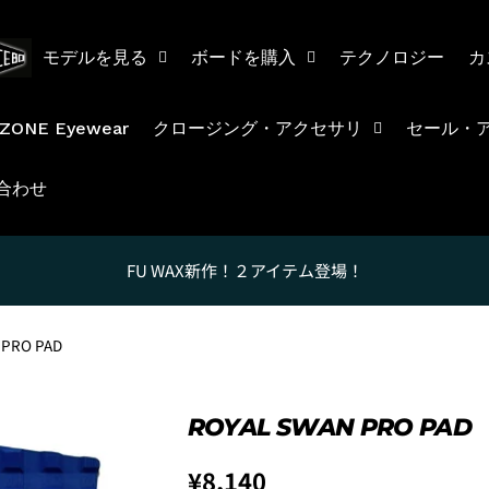
モデルを見る
ボードを購入
テクノロジー
カ
ZONE Eyewear
クロージング・アクセサリ
セール・
合わせ
2. メアドの横に表示されてい
3.
「ゲストとして、チェック
FU WAX新作！２アイテム登場！
 PRO PAD
ROYAL SWAN PRO PAD
~6'9"
Regular
¥8,140