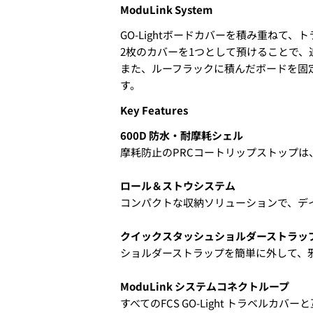
ModuLink System
GO-Lightボードカバーを積み重ねて
Your
2枚のカバーを1つとして預けることで
name
5.クレジットカード情報を入
また、ルーフラックに積んだボードを固
Your
一括払い」
を選択します。
す。
email
SHARE T
Your
Key Features
phone
Share
Your
600D 防水・耐摩耗シェル
You can choose the delivery t
message
Share
Share
摩耗防止のPRCコートリップストップは
·in the morning
on
on
・12:00 to 14:00
Facebook
X
・2:00 PM to 4:00 PM
ロール＆ストウシステム
・4:00 PM to 6:00 PM
コンパクトな収納ソリューションで、デ
The fields mar
・6:00 PM to 9:00 PM
・7pm to 9pm
クイックスタッシュショルダーストラッ
4-3.SHIPPING
6.3Dセキュアの画面に移行
ショルダーストラップを簡単に外して、
せてください。(通常は、メー
ModuLink システムコネクトループ
すべてのFCS GO-Light トラベルカバ
2.はじめて、Luvsurfでお