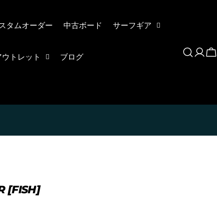
スタムオーダー
中古ボード
サーフギア
Log
C
アウトレット
ブログ
in
トカードを利用して「分割払い」または「ボーナス一括払い」で商品
[FISH]
利用いただけます。