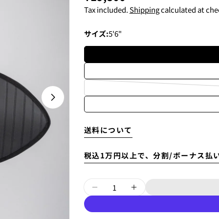
price
Tax included.
Shipping
calculated at che
1.これまでに、Luvsurfで
1. 商品をカートにいれ、「
サイズ:
5'6"
Open media 1 in modal
送料について
税込1万円以上で、分割/ボーナス払
2. メアドの横に表示されてい
Quantity
3.
「ゲストとして、チェック
DECREASE QUANTITY F
INCREASE QUAN