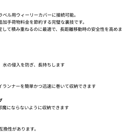
ASK A QUESTION
、トラベル用ウィーリーカバーに接続可能。
、追加手荷物料金を節約する完璧な裏技です。
力し、
支払い回数のメニューから「分割払い」または「ボーナス
定して積み重ねるのに最適で、長距離移動時の安全性を高めま
HIS PRODUCT
COPY
ime from the options below.
、水の侵入を防ぎ、長持ちします
イランナーを簡単かつ迅速に巻いて収納できます
ked * are required.
SEND QUESTION
プ
 PERIOD
しますので、各クレジットカード会社の指示に従って認証を完了さ
邪魔にならないように収納できます
ルやSMSで受け取ったコードを入力します。)
ーと互換性があります。
買い物をされる方