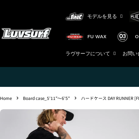
Skip
to
モデルを見る
content
FU WAX
O
ラヴサーフについて
お問い
Home
Board case_5'11"〜6'5"
ハードケース DAY RUNNER [FI
Skip
to
product
information