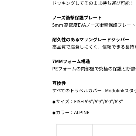
ドッキングしてそのまま持ち運び可能！
1.商品をカートにいれ、「チ
ノーズ衝撃保護プレート
5mm 高密度EVAノーズ衝撃保護プレート
耐久性のあるマリングレードジッパー
高品質で腐食しにくく、信頼できる長持
7MMフォーム構造
PEフォームの内部壁で究極の保護と断熱
互換性
すべてのトラベルカバー - Modulinkス
2. お支払いのセクションがあ
◆サイズ：FISH 5'6"/5'9"/6'0"/6'3"
◆カラー：ALPINE