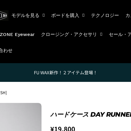
モデルを見る
ボードを購入
テクノロジー
カ
ZONE Eyewear
クロージング・アクセサリ
セール・
合わせ
FU WAX新作！２アイテム登場！
SH]
Luvsurfでは、クレジッ
ハードケース DAY RUNNER 
を購入することができます。
Regular
¥19,800
ただし、税込１万円以上でご