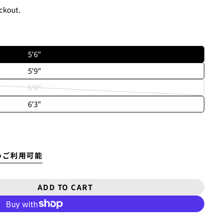
ckout.
お買い物をしたことがある方(2025年9月以降)
チェックアウト」をクリックしてください
5'6"
5'9"
6'0"
Variant
Open media 2 in mod
6'3"
sold
out
or
unavailable
いご利用可能
ます、3点をタップします。
アウトします。」
を選択します。
ADD TO CART
OR ハードケース DAY RUNNER [FISH]
TITY FOR ハードケース DAY RUNNER [FISH]