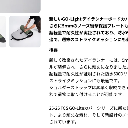
新しいGO-Light デイランナーボー
さらに5ｍｍのノーズ衝撃保護プレート
超軽量で耐久性が実証されており、防水6
適で、週末のストライクミッションにも
~6'9"
概要
新しく改良されたデイランナーには、5
ルが装備され、さらに頑丈になりました
6'10"~
超軽量で耐久性が証明された防水600D
4.
お支払いのセクションがあ
ストライクミッションにも最適です。
ショルダーストラップは素早く収納でき
秒で荷物に取り付けることが可能です。
Will be sent cash on delivery.
The amount above is not the s
25-26 FCS GO-Liteカバーシリ
A separate packaging fee of 3,3
ト、より頑丈な素材、そして新設計のノ
displayed as 3,300 yen in the c
されています。