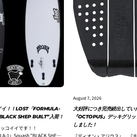
August 7, 2026
イ！！LOST「FORMULA-
大好評につき完売続出してい
BLACK SHEP BUILT”入荷！
『OCTOPUS』デッキグリ
しました！
カッコイイです！！
A-1」Squash "BLACK SHEP
『ディオン・アジウス』、『