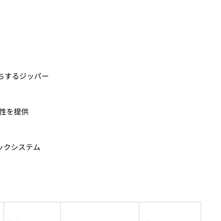
ェックアウト」をクリックしてください
ちするジッパー
性を提供
タックシステム
る、
クレジットカード決済(3Dセキュア)-SBPS
を選択します。