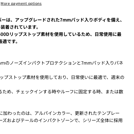
More payment options
ドカバーは、アップグレードされた7mmパッド入りボディを備え、
も装着されています。
00Dリップストップ素材を使用しているため、日常使用に最
最適です。
New
¥8,800
USED
¥9,900
ｍｍのノーズインパクトプロテクションと7mmパッド入りパネ
New
。
¥11,000
リップストップ素材を使用しており、日常使いに最適で、週末の
USED
る、
クレジットカード決済(3Dセキュア)-SBPS
を選択します。
るため、チェックインする時やルーフに固定する時、または数
ame as the shipping fee from Tokyo to your home.
ーズに新たに加わったのは、アルパインカラー、更新されたテンプレー
00 yen will be charged. Therefore, the shipping fee will be
ーズおよびテールのインパクトゾーンで、シリーズ全体に採用
art.