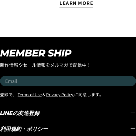
の西井はロストから新しい
LEARN MORE
OPAR
い『Cole Houshmand』が
サーフボードを受け取りま
のフィ
開発に携わった
した。 このボードは現在ベ
た『SMO
『FORMULA-1』SQUASH
トナムにあるロストサーフ
TWIN
TAIL！ そんな大注目のハイ
ボードのエポキシ専門サー
が自身
パフォーマンスモデル
フボードファクトリーが制
ードの
『FORMULA-1』SQUASH
作してくれているボードの
YOUT
TAILが大人気マテリアル
MEMBER SHIP
西井のテストライド用のボ
した。 
『BLACK SHEEP BUILT』で
ードなのですが、 乗ってび
OPAR
新入荷いたしました！ しか
新作情報やセール情報をメルマガで配信中！
っくり！1本目からマジック
すごく
も今回の入荷はコンペティ
ボードの予感がし、セッシ
ザープ
ターにオススメの
Email
ョンを終えた頃にはマジッ
れたこ
『STANDARD』ディメンシ
クボードに認定しました。
ださい！
ョンと一般サーファーやミ
登録で、
Terms of Use
&
Privacy Policy.
に同意します。
モデルは『QUIVER
OPAR
ドルエイジにオススメの
KILLER』です。ボードサイ
ステムで
『BRO』ディメンションの
ズは5'9"のストックディメ
SPEE
LINEの友達登録
2種類のディメンションでの
ンションで29.75clです。 テ
化したん
入荷！ 『STANDARD』ディ
クノロジーは「ブラックシ
YouT
メンションは、Cole
利用規約・ポリシー
ープビルト」まるでトラン
るブル
Houshmandが求めたパフ