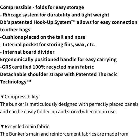
COPY
·in the morning
Share
Your
Compressible - folds for easy storage
・12:00 to 14:00
message
Share
Share
- Ribcage system for durability and light weight
・2:00 PM to 4:00 PM
on
on
・4:00 PM to 6:00 PM
Db's patented Hook-Up System™ allows for easy connection
Facebook
X
・6:00 PM to 9:00 PM
to other bags
・7pm to 9pm
-Cushions placed on the tail and nose
The fields marked * are required.
4-3.SHIPPING PERIOD
- Internal pocket for storing fins, wax, etc.
SEND QUESTION
- Internal board divider
Ergonomically positioned handle for easy carrying
-GRS certified 100% recycled main fabric
6.3Dセキュアの画面に移行しますので、各クレジット
カード会社の指示に従って認証を完了させてくださ
Detachable shoulder straps with Patented Thoracic
い。(通常は、メールやSMSで受け取ったコードを入力
Technology™
します。)
▼Compressibility
The bunker is meticulously designed with perfectly placed panels
2.はじめて、Luvsurfでお買い物をされる方
and can be easily folded up and stored when not in use.
1.商品をカートにいれ、「チェックアウト」をクリッ
クしてください
▼Recycled main fabric
The Bunker's main and reinforcement fabrics are made from