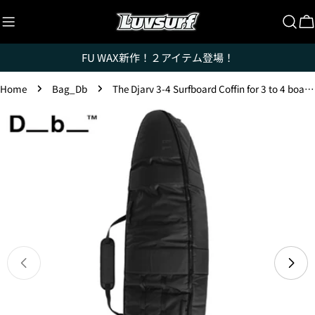
Skip
to
C
content
FU WAX新作！２アイテム登場！
Home
Bag_Db
The Djarv 3-4 Surfboard Coffin for 3 to 4 boards / up to 6'6"
Luvsurfでは、クレジットカードを利用して「分割払
Skip
い」または「ボーナス一括払い」で商品を購入するこ
to
とができます。
product
ただし、税込１万円以上でご利用いただけます。
information
1.これまでに、Luvsurfでお買い物をしたことがある
方(2025年9月以降)
1. 商品をカートにいれ、「チェックアウト」をクリッ
クしてください
Open media 0 in modal