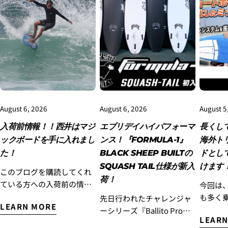
3.クレジットカード情報を入力し、
支払い回数のメニ
ューから「分割払い」または「ボーナス一括払い」
を
選択します。
August 6, 2026
August 6, 2026
August 5
入荷前情報！！西井はマジ
エブリデイハイパフォーマ
長くし
ックボードを手に入れまし
ンス！『FORMULA-1』
海外ト
た！
BLACK SHEEP BUILTの
ドとし
SQUASH TAIL仕様が新入
けます
このブログを購読してくれ
4.3Dセキュアの画面に移行しますので、各クレジット
荷！
ている方への入荷前の情報
今回は、
カード会社の指示に従って認証を完了させてくださ
い。(通常は、メールやSMSで受け取ったコードを入力
です！！西井はマジックボ
も多く
先日行われたチャレンジャ
します。)
LEARN MORE
ードを手に入れました！ 現
ているL
ーシリーズ『Ballito Pro』
LEARN
在カリフォルニアに滞在中
ドレング
で優勝したのが記憶に新し