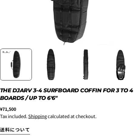
2. メアドの横に表示されています、3点をタップしま
す。
3.
「ゲストとして、チェックアウトします。」
を選択
します。
New
¥8,800
THE DJARV 3-4 SURFBOARD COFFIN FOR 3 TO 4
~6'9"
BOARDS / UP TO 6'6"
USED
¥9,900
Regular
¥71,500
New
price
Tax included.
Shipping
calculated at checkout.
6'10"~
¥11,000
USED
送料について