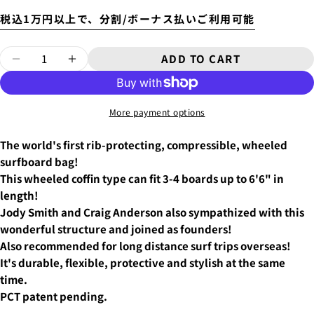
税込1万円以上で、分割/ボーナス払いご利用可能
Will be sent cash on delivery.
Quantity
ADD TO CART
The amount above is not the same as the shipping fee
DECREASE QUANTITY FOR THE DJARV 3-4
INCREASE QUANTITY FOR THE DJA
from Tokyo to your home.
4.
お支払いのセクションがある、
クレジットカード決
A separate packaging fee of 3,300 yen will be charged.
済(3Dセキュア)-SBPS
を選択します。
Therefore, the shipping fee will be displayed as 3,300
More payment options
yen in the cart.
The world's first rib-protecting, compressible, wheeled
surfboard bag!
This wheeled coffin type can fit 3-4 boards up to 6'6" in
length!
ASK A QUESTION
Jody Smith and Craig Anderson also sympathized with this
wonderful structure and joined as founders!
Your
Also recommended for long distance surf trips overseas!
name
It's durable, flexible, protective and stylish at the same
Your
time.
email
5.クレジットカード情報を入力し、
支払い回数のメニ
SHARE THIS PRODUCT
You can choose the delivery time from the options
PCT patent pending.
Your
ューから「分割払い」または「ボーナス一括払い」
を
below.
phone
選択します。