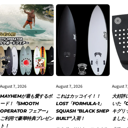
August 7, 2026
August 7, 2026
August 7
MAYHEMが最も愛するボ
これはカッコイイ！！
大好評
ード！『SMOOTH
LOST「FORMULA-1」
いた『O
OPERATOR フェアー』
SQUASH "BLACK SHEP
キグリ
ご利用で豪華特典プレゼン
BUILT”入荷！
ました
ト！