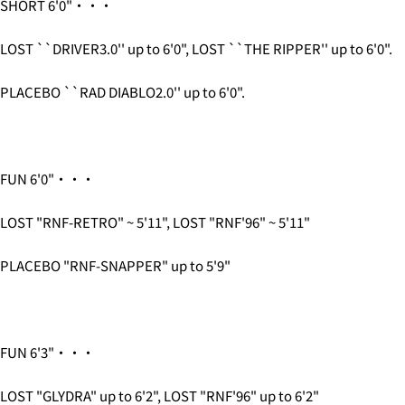
Your
SHORT 6'0"・・・
・12:00 to 14:00
message
Share
Share
・2:00 PM to 4:00 PM
on
on
LOST ``DRIVER3.0'' up to 6'0", LOST ``THE RIPPER'' up to 6'0".
・4:00 PM to 6:00 PM
Facebook
X
・6:00 PM to 9:00 PM
・7pm to 9pm
PLACEBO ``RAD DIABLO2.0'' up to 6'0".
The fields marked * are required.
4-3.SHIPPING PERIOD
SEND QUESTION
6.3Dセキュアの画面に移行しますので、各クレジット
カード会社の指示に従って認証を完了させてくださ
FUN 6'0"・・・
い。(通常は、メールやSMSで受け取ったコードを入力
します。)
LOST "RNF-RETRO" ~ 5'11", LOST "RNF'96" ~ 5'11"
2.はじめて、Luvsurfでお買い物をされる方
PLACEBO "RNF-SNAPPER" up to 5'9"
1.商品をカートにいれ、「チェックアウト」をクリッ
クしてください
FUN 6'3"・・・
LOST "GLYDRA" up to 6'2", LOST "RNF'96" up to 6'2"