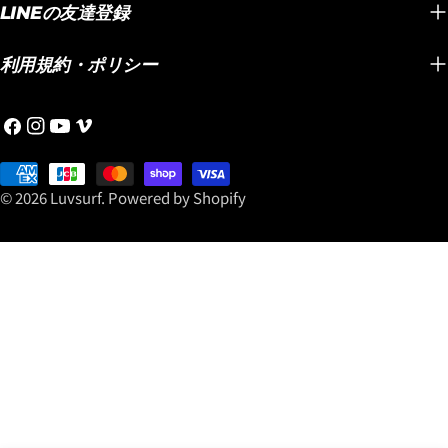
テクノロジーのストックボ
デザイ
LINEの友達登録
たモデルです。 速さ。 パ
ードです。そしてさらに追
テムを
ドル性能。 テイクオフの早
記したいのがスタンダード
す！ グリップ力や耐久性と
さ。 ターン性能。 そして誰
利用規約・ポリシー
ディメンションだけでな
いった
もが驚くほど軽快な操作
く、ボリュームのあBROデ
ボード
性。 ミッドレングスの概念
Facebook
Instagram
YouTube
Vimeo
ィメンションも入荷したの
る洗練
を変えてしまうほど完成度
です。同じ長さで比較する
気の理由です
の高い1本として、今では世
Payment
と浮力が追加してあるので
のサー
界中のサーファーから高い
methods
© 2026
Luvsurf
.
Powered by Shopify
ハイパフォーマンスボード
て、性
評価を受けています。
ですが、安心のパドルスピ
に引き上
『SMOOTH OPERATOR
ードを確保できます。年配
IS R
FAIR』特典はこちら！ 期間
の方や体格の良い方、パド
リーを
中に、 『SMOOTH
ルスピードが必要な方など
ださい！
OPERATOR』 BLACK
に、お勧めできるBROサイ
ッキグ
SHEEP BUILT(VIETNAM
ズです。
ら！
製)、 POLYESTER(JAPAN
LOST「FORMULA-1」
製)をご購入いただくと、 ■
Squash "BLACK SHEP
ボードに最適なトラクショ
BUILT"はこちらからどう
ンパッド ■ ボードサイズに
ぞ！
合わせたニットケース この