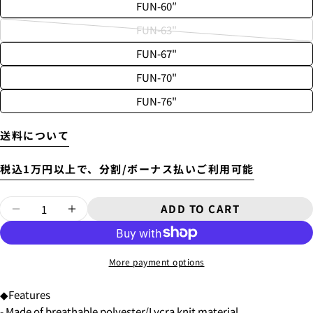
FUN-60″
FUN-63"
Variant
FUN-67"
sold
out
FUN-70"
or
2. メアドの横に表示されています、3点をタップしま
FUN-76"
unavailable
す。
3.
「ゲストとして、チェックアウトします。」
を選択
します。
送料について
税込1万円以上で、分割/ボーナス払いご利用可能
New
¥8,800
~6'9"
Quantity
ADD TO CART
DECREASE QUANTITY FOR STRETCH BOAR
INCREASE QUANTITY FOR STRETC
USED
¥9,900
New
6'10"~
¥11,000
More payment options
USED
◆Features
- Made of breathable polyester/Lycra knit material