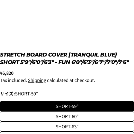
Luvsurfでは、クレジットカードを利用して「分割払
い」または「ボーナス一括払い」で商品を購入するこ
とができます。
ただし、税込１万円以上でご利用いただけます。
STRETCH BOARD COVER [TRANQUIL BLUE]
1.これまでに、Luvsurfでお買い物をしたことがある
SHORT 5'9"/6'0"/6'3" - FUN 6'0"/6'3"/6'7"/7'0"/7'6"
方(2025年9月以降)
Regular
¥6,820
1. 商品をカートにいれ、「チェックアウト」をクリッ
price
Tax included.
Shipping
calculated at checkout.
クしてください
サイズ:
SHORT-59"
SHORT-59"
SHORT-60"
SHORT-63"