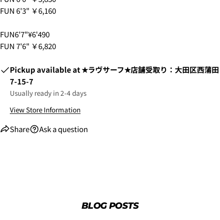
FUN 6'3" ￥6,160
3.クレジットカード情報を入力し、
支払い回数のメニ
ューから「分割払い」または「ボーナス一括払い」
を
FUN6'7"¥6'490
選択します。
FUN 7'6" ￥6,820
Pickup available at
★ラヴサーフ★店舗受取り：大田区西蒲田
7-15-7
Usually ready in 2-4 days
View Store Information
Share
Ask a question
4.3Dセキュアの画面に移行しますので、各クレジット
カード会社の指示に従って認証を完了させてくださ
い。(通常は、メールやSMSで受け取ったコードを入力
します。)
BLOG POSTS