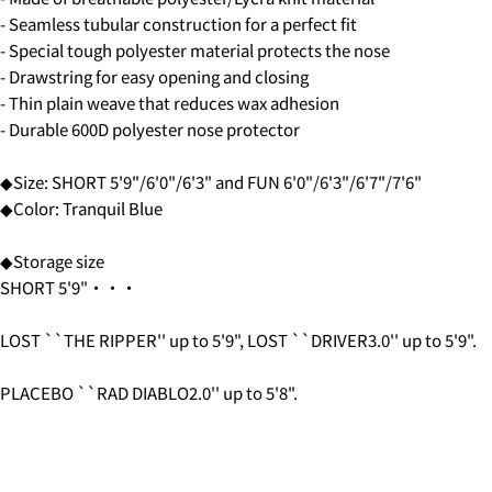
- Seamless tubular construction for a perfect fit
- Special tough polyester material protects the nose
Will be sent cash on delivery.
- Drawstring for easy opening and closing
4.
お支払いのセクションがある、
クレジットカード決
The amount above is not the same as the shipping fee
済(3Dセキュア)-SBPS
を選択します。
- Thin plain weave that reduces wax adhesion
from Tokyo to your home.
A separate packaging fee of 3,300 yen will be charged.
- Durable 600D polyester nose protector
Therefore, the shipping fee will be displayed as 3,300
yen in the cart.
◆Size: SHORT 5'9"/6'0"/6'3" and FUN 6'0"/6'3"/6'7"/7'6"
◆Color: Tranquil Blue
◆Storage size
SHORT 5'9"・・・
ASK A QUESTION
LOST ``THE RIPPER'' up to 5'9", LOST ``DRIVER3.0'' up to 5'9".
Your
name
PLACEBO ``RAD DIABLO2.0'' up to 5'8".
5.クレジットカード情報を入力し、
支払い回数のメニ
Your
ューから「分割払い」または「ボーナス一括払い」
を
email
選択します。
SHARE THIS PRODUCT
You can choose the delivery time from the options
Your
below.
phone
COPY
·in the morning
Share