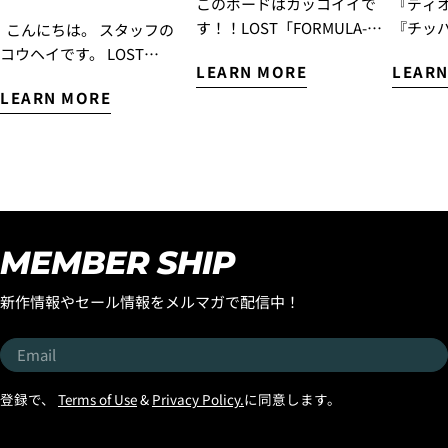
このボードはカッコイイで
『ディ
す！！LOST「FORMULA-
『チッ
こんにちは。 スタッフの
1」Squash "BLACK SHEP
『ナイ
コウヘイです。 LOST
LEARN MORE
LEARN
BUILT”入荷！ 『エブリデ
名だた
Surfboards初のミッドレン
LEARN MORE
イ ハイパフォーマンスモ
となり
グスモデル『SMOOTH
デル』として昨年末にリリ
『OCTO
OPERATOR』を、もっと多
ースされた『フォーミュラ
Luvs
くの皆様に乗っていただき
ワン』モデルですが、この
て以来
たい！ そんな想いから、
モデルはラウンドピンモデ
ご好評
『SMOOTH OPERATOR
ルでのリリースとなりまし
デルが
FAIR』がスタートです！ 世
たが、フラットセクション
デルが
界中で大ヒットを続ける
MEMBER SHIP
も乗りつなぐ性能やスピー
す！ 世界のサーフボードシ
LOST初のミッドレングス
ド維持に優れた、よりビー
ーンをリ
『SMOOTH
新作情報やセール情報をメルマガで配信中！
チブレイクに合う「スカッ
ーフボ
OPERATOR』。 MAYHEMこ
シュテール」バージョンの
アン・
とマット・バイオロス自身
Email
ストックボードが入荷しま
タ』の
が、 「気が付けば一番乗っ
したのでお知らせします。
もリリ
ているボード」 と語るほど
登録で、
Terms of Use
&
Privacy Policy.
に同意します。
しかも今回入荷したのは
『OCTO
愛用し、乗り込むたびに改
「ブラックシープビルト」
機能性
良を重ね、進化し続けてき