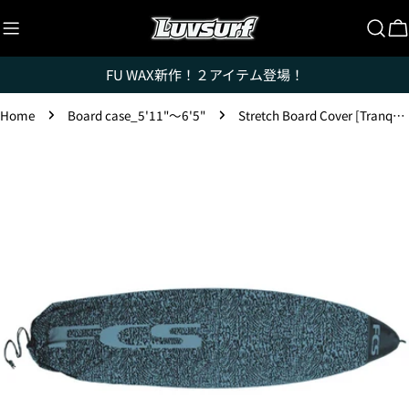
Skip
to
C
content
FU WAX新作！２アイテム登場！
Home
Board case_5'11"〜6'5"
Stretch Board Cover [Tranquil Blue] SHORT 5'9"/6'0"/6'3" - FUN 6'0"/6'3"/6'7"/7'0"/7'6"
Skip
to
product
information
Open media 0 in modal