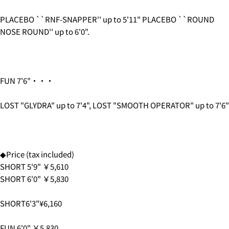
PLACEBO ``RNF-SNAPPER'' up to 5'11" PLACEBO ``ROUND
NOSE ROUND'' up to 6'0".
FUN 7'6"・・・
2. お支払いのセクションがある、
クレジットカード決
LOST "GLYDRA" up to 7'4", LOST "SMOOTH OPERATOR" up to 7'6"
済(3Dセキュア)-SBPS
を選択します。
◆Price (tax included)
SHORT 5'9" ￥5,610
SHORT 6'0" ￥5,830
SHORT6'3"¥6,160
FUN 6'0" ￥5,830