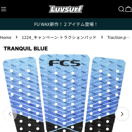
Skip
to
C
content
FU WAX新作！２アイテム登場！
Home
1224_キャンペーン-トラクションパッド
Traction pad [Kolohe Andino]
Luvsurfでは、クレジットカードを利用して「分割払
Skip
い」または「ボーナス一括払い」で商品を購入するこ
to
とができます。
product
ただし、税込１万円以上でご利用いただけます。
information
1.これまでに、Luvsurfでお買い物をしたことがある
方(2025年9月以降)
1. 商品をカートにいれ、「チェックアウト」をクリッ
クしてください
Open media 1 in modal