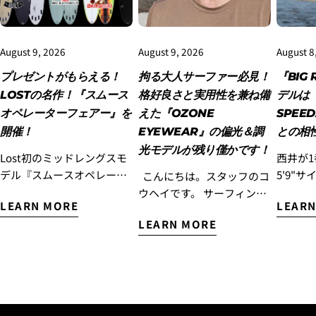
August 9, 2026
August 9, 2026
August 8
3.クレジットカード情報を入力し、
支払い回数のメニ
ューから「分割払い」または「ボーナス一括払い」
を
プレゼントがもらえる！
拘る大人サーファー必見！
『BIG 
選択します。
LOSTの名作！『スムース
格好良さと実用性を兼ね備
デルは『
オペレーターフェアー』を
えた『OZONE
SPEE
開催！
EYEWEAR』の偏光＆調
との相
光モデルが残り僅かです！
Lost初のミッドレングスモ
西井が
デル『スムースオペレータ
5'9"サ
こんにちは。スタッフのコ
ー』をご検討されていた方
RIG DR
ウヘイです。 サーフィンを
LEARN MORE
LEARN
に!ぜひこのLOSTの名作を
SPEE
楽しむ大人の皆さんに、ぜ
LEARN MORE
乗ってただきたいので『ス
てきました！
ひチェックしていただきた
ムースオペレーターフェア
はサー
4.3Dセキュアの画面に移行しますので、各クレジット
いアイウェアがあります。
カード会社の指示に従って認証を完了させてくださ
ー』を開催！ お客様のご注
ほとん
それが、スタイリッシュな
い。(通常は、メールやSMSで受け取ったコードを入力
文された『スムースオペレ
食らっ
デザインと高い機能性を兼
します。)
ーター』に合うラヴサーフ
ではな
ね備えた『OZONE
おすすめのトラクションパ
うして
Eyewear』です！ サーフィ