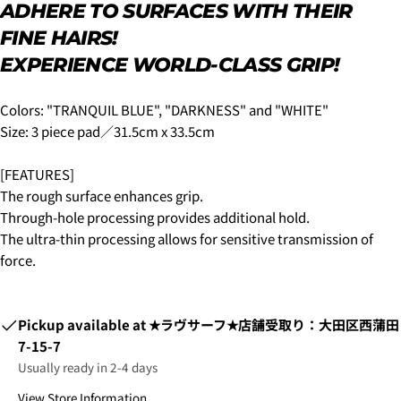
on
on
ADHERE TO SURFACES WITH THEIR
・4:00 PM to 6:00 PM
Facebook
X
・6:00 PM to 9:00 PM
FINE HAIRS!
・7pm to 9pm
The fields marked * are required.
EXPERIENCE WORLD-CLASS GRIP!
4-3.SHIPPING PERIOD
SEND QUESTION
Colors: "TRANQUIL BLUE", "DARKNESS" and "WHITE"
Size: 3 piece pad／31.5cm x 33.5cm
[FEATURES]
6.3Dセキュアの画面に移行しますので、各クレジット
The rough surface enhances grip.
カード会社の指示に従って認証を完了させてくださ
Through-hole processing provides additional hold.
い。(通常は、メールやSMSで受け取ったコードを入力
The ultra-thin processing allows for sensitive transmission of
します。)
force.
2.はじめて、Luvsurfでお買い物をされる方
Pickup available at
★ラヴサーフ★店舗受取り：大田区西蒲田
1.商品をカートにいれ、「チェックアウト」をクリッ
7-15-7
クしてください
Usually ready in 2-4 days
View Store Information