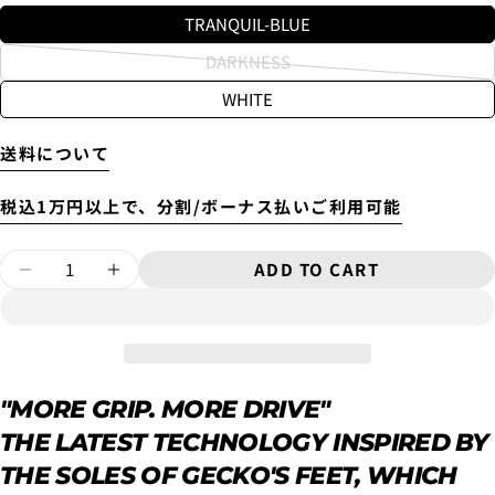
Will be sent cash on delivery.
TRANQUIL-BLUE
The amount above is not the same as the shipping fee
from Tokyo to your home.
DARKNESS
Variant
A separate packaging fee of 3,300 yen will be charged.
WHITE
sold
Therefore, the shipping fee will be displayed as 3,300
yen in the cart.
out
4.
お支払いのセクションがある、
クレジットカード決
or
送料について
済(3Dセキュア)-SBPS
を選択します。
unavailable
税込1万円以上で、分割/ボーナス払いご利用可能
Quantity
ASK A QUESTION
ADD TO CART
DECREASE QUANTITY FOR TRACTION PAD
INCREASE QUANTITY FOR TRACTI
Your
name
Your
email
SHARE THIS PRODUCT
You can choose the delivery time from the options
Your
"MORE GRIP. MORE DRIVE"
below.
phone
THE LATEST TECHNOLOGY INSPIRED BY
COPY
·in the morning
Share
5.クレジットカード情報を入力し、
支払い回数のメニ
Your
・12:00 to 14:00
THE SOLES OF GECKO'S FEET, WHICH
ューから「分割払い」または「ボーナス一括払い」
を
message
Share
Share
・2:00 PM to 4:00 PM
選択します。