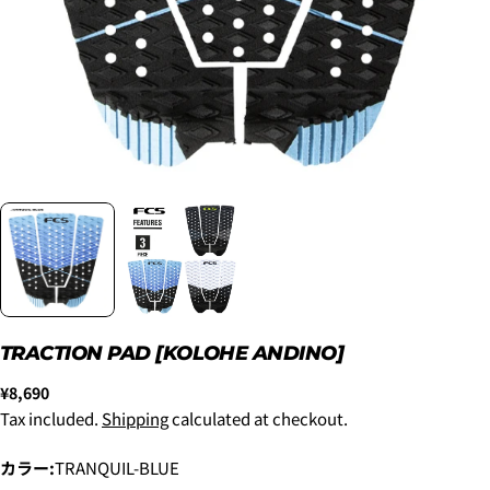
2. メアドの横に表示されています、3点をタップしま
す。
3.
「ゲストとして、チェックアウトします。」
を選択
New
¥8,800
します。
~6'9"
USED
¥9,900
New
TRACTION PAD [KOLOHE ANDINO]
6'10"~
¥11,000
USED
Regular
¥8,690
price
Tax included.
Shipping
calculated at checkout.
カラー:
TRANQUIL-BLUE