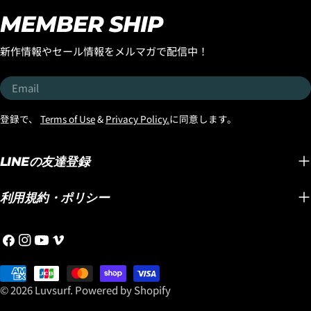
ッドとボードの長さに合う
てみた
ンはもちろん、海への行き
MEMBER SHIP
おすすめのニットケースを
ンする
帰りやドライブ、普段のス
プレゼントいたします。 さ
EPSエ
タイルにも自然に馴染む洗
新作情報やセール情報をメルマガで配信中！
らに高額な「DOUBLE
パドル
練されたデザインが魅力の
DART」や「BLACK SHEEP
い波や
『OZONE Eyewear』。
Email
BUILT（USA製）」と
ルで追
「サーフィン用だから」と
「LONG TOE（USA製）」
できて
いう雰囲気が強すぎず、街
登録で、
Terms of Use
&
Privacy Policy.
に同意します。
この３つには、追加で、
ピード
中でも格好良く掛けられる
FCS2/SPLIT KEELフィン
では、
のが、大人のサーファーに
（金額入れる）をプレゼン
では考
LINEの友達登録
おすすめしたいポイントで
ト！！メイヘムがこよなく
フ性能です。 
す。 そして今回、特に注目
愛すことで、このボードが
SPEE
していただきたいのが偏光
利用規約・ポリシー
どんどん進化し、速くて乗
ポキシ
レンズモデルと調光レンズ
りやすいミッドレングスと
の通り
モデル。 海面からの強烈な
Facebook
Instagram
YouTube
Vimeo
して世界中で認知されてい
大きな
照り返しや眩しさが気にな
る大人ショートボーダーに
組み合
るサーフィンでは、目を守
Payment
選ばれるLOST名作ミッドレ
クノロ
りながら快適に海を見るた
methods
© 2026
Luvsurf
.
Powered by Shopify
ングスです。 この機会にぜ
す。 浮力のある大きなボー
めのアイウェア選びも重要
ひ「スムースオペレータ
ドをワ