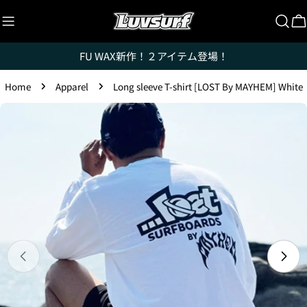
Skip
to
C
content
FU WAX新作！２アイテム登場！
Home
Apparel
Long sleeve T-shirt [LOST By MAYHEM] White
Luvsurfでは、クレジットカードを利用して「分割払
Skip
い」または「ボーナス一括払い」で商品を購入するこ
to
とができます。
product
ただし、税込１万円以上でご利用いただけます。
information
1.これまでに、Luvsurfでお買い物をしたことがある
方(2025年9月以降)
1. 商品をカートにいれ、「チェックアウト」をクリッ
クしてください
Open media 0 in modal