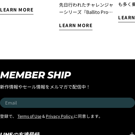
です！！西井はマジックボ
も多く
先日行われたチャレンジャ
LEARN MORE
ードを手に入れました！ 現
ているL
ーシリーズ『Ballito Pro』
LEARN
在カリフォルニアに滞在中
ドレング
で優勝したのが記憶に新し
の西井はロストから新しい
LEARN MORE
OPAR
い『Cole Houshmand』が
サーフボードを受け取りま
のフィ
開発に携わった
した。 このボードは現在ベ
た『SMO
『FORMULA-1』SQUASH
トナムにあるロストサーフ
TWIN
TAIL！ そんな大注目のハイ
ボードのエポキシ専門サー
が自身
パフォーマンスモデル
フボードファクトリーが制
ードの
『FORMULA-1』SQUASH
作してくれているボードの
YOUT
TAILが大人気マテリアル
MEMBER SHIP
西井のテストライド用のボ
した。 
『BLACK SHEEP BUILT』で
ードなのですが、 乗ってび
OPAR
新入荷いたしました！ しか
新作情報やセール情報をメルマガで配信中！
っくり！1本目からマジック
すごく
も今回の入荷はコンペティ
ボードの予感がし、セッシ
ザープ
ターにオススメの
Email
ョンを終えた頃にはマジッ
れたこ
『STANDARD』ディメンシ
クボードに認定しました。
ださい！
ョンと一般サーファーやミ
登録で、
Terms of Use
&
Privacy Policy.
に同意します。
モデルは『QUIVER
OPAR
ドルエイジにオススメの
KILLER』です。ボードサイ
ステムで
『BRO』ディメンションの
ズは5'9"のストックディメ
SPEE
LINEの友達登録
2種類のディメンションでの