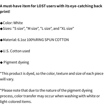
選択します。
SHARE THIS PRODUCT
You can choose the delivery time from the options
Your
A must-have item for LOST users with its eye-catching back
below.
phone
COPY
print!
·in the morning
Share
Your
・12:00 to 14:00
message
Share
Share
・2:00 PM to 4:00 PM
◆Color: White
on
on
・4:00 PM to 6:00 PM
Facebook
X
◆Sizes: "S size", "M size", "L size", and "XL size"
・6:00 PM to 9:00 PM
・7pm to 9pm
The fields marked * are required.
◆Material: 6.1oz 100%RING SPUN COTTON
4-3.SHIPPING PERIOD
SEND QUESTION
◆U.S. Cotton used
6.3Dセキュアの画面に移行しますので、各クレジット
カード会社の指示に従って認証を完了させてくださ
◆ Pigment dyeing
い。(通常は、メールやSMSで受け取ったコードを入力
します。)
*This product is dyed, so the color, texture and size of each piece
will vary.
2.はじめて、Luvsurfでお買い物をされる方
1.商品をカートにいれ、「チェックアウト」をクリッ
*Please note that due to the nature of the pigment dyeing
クしてください
process, color transfer may occur when washing with white or
light-colored items.