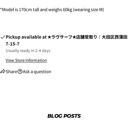
*Model is 170cm tall and weighs 60kg (wearing size M)
Pickup available at
★ラヴサーフ★店舗受取り：大田区西蒲田
7-15-7
Usually ready in 2-4 days
View Store Information
Share
Ask a question
2. お支払いのセクションがある、
クレジットカード決
済(3Dセキュア)-SBPS
を選択します。
BLOG POSTS