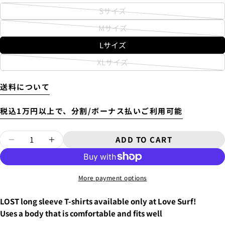
Sサイズ
Variant
Mサイズ
sold
Variant
out
Lサイズ
sold
or
Will be sent cash on delivery.
out
XLサイズ
unavailable
The amount above is not the same as the shipping fee
4.
お支払いのセクションがある、
クレジットカード決
Variant
or
from Tokyo to your home.
済(3Dセキュア)-SBPS
を選択します。
sold
unavailable
A separate packaging fee of 3,300 yen will be charged.
送料について
out
Therefore, the shipping fee will be displayed as 3,300
yen in the cart.
or
税込1万円以上で、分割/ボーナス払いご利用可能
unavailable
Quantity
ADD TO CART
DECREASE QUANTITY FOR LONG SLEEVE T
INCREASE QUANTITY FOR LONG S
ASK A QUESTION
More payment options
Your
name
LOST long sleeve T-shirts available only at Love Surf!
5.クレジットカード情報を入力し、
支払い回数のメニ
Your
Uses a body that is comfortable and fits well
ューから「分割払い」または「ボーナス一括払い」
を
email