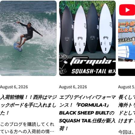
3.クレジットカード情報を入力し、
支払い回数のメニ
ューから「分割払い」または「ボーナス一括払い」
を
選択します。
August 6, 2026
August 6, 2026
August 5
入荷前情報！！西井はマジ
エブリデイハイパフォーマ
長くし
ックボードを手に入れまし
ンス！『FORMULA-1』
海外ト
4.3Dセキュアの画面に移行しますので、各クレジット
カード会社の指示に従って認証を完了させてくださ
た！
BLACK SHEEP BUILTの
ドとし
い。(通常は、メールやSMSで受け取ったコードを入力
SQUASH TAIL仕様が新入
けます
します。)
このブログを購読してくれ
荷！
ている方への入荷前の情報
今回は、