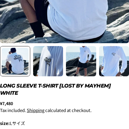
2. メアドの横に表示されています、3点をタップしま
す。
3.
「ゲストとして、チェックアウトします。」
を選択
します。
LONG SLEEVE T-SHIRT [LOST BY MAYHEM]
WHITE
New
¥8,800
~6'9"
Regular
¥7,480
USED
¥9,900
price
Tax included.
Shipping
calculated at checkout.
New
6'10"~
¥11,000
size:
Lサイズ
USED