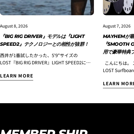
August 8, 2026
August 7, 2026
『BIG RIG DRIVER』モデルは『LIGHT
MAYHEMが
SPEED2』テクノロジーとの相性が抜群！
『SMOOTH 
用で豪華特典
西井が1番試したかった、5'9"サイズの
LOST『BIG RIG DRIVER』LIGHT SPEED2に、
こんにちは。 スタッフのコウヘイです。
またまた乗ってきました！！ この日の波はサ
LOST Surf
LEARN MORE
ーフィンしている人がほとんどいない小波で
『SMOOTH 
LEARN MOR
風も食らっていて、全く良い波ではなかった
様に乗っていた
のですが、どうしてもこのボードに乗ってみ
『SMOOTH O
たかったのでサーフィンすることにしまし
す！ 世界中で大ヒットを続ける LOST初のミッ
た。 EPSエポキシボード特有のパドルスピー
ドレングス『SMO
ドの速さ、厚い波やとろとろの波にパドルで
MAYHEMこ
追いついてテイクオフできてしまう、パドル
「気が付けば一
のスピードは、特に力の弱い波では、ポリエ
ほど愛用し、
MEMBER SHIP