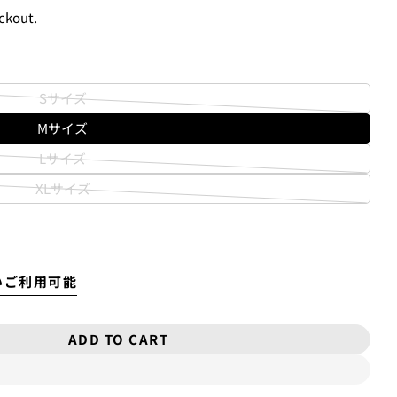
ckout.
New
¥8,800
USED
¥9,900
New
Sサイズ
Variant
¥11,000
USED
Mサイズ
sold
る、
クレジットカード決済(3Dセキュア)-SBPS
を選択します。
out
Lサイズ
Variant
or
XLサイズ
sold
unavailable
Variant
out
sold
ame as the shipping fee from Tokyo to your home.
or
out
00 yen will be charged. Therefore, the shipping fee will be
unavailable
or
art.
いご利用可能
unavailable
ASK A QUESTION
Open media 2 in mod
ADD TO CART
 LONG SLEEVE T-SHIRT [RESIN MASTERS] 
ITY FOR LONG SLEEVE T-SHIRT [RESIN MAS
力し、
支払い回数のメニューから「分割払い」または「ボーナス