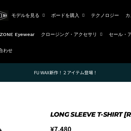
モデルを見る
ボードを購入
テクノロジー
カ
ZONE Eyewear
クロージング・アクセサリ
セール・
合わせ
2. メアドの横に表示されてい
FU WAX新作！２アイテム登場！
3.
「ゲストとして、チェック
LONG SLEEVE T-SHIRT [
Regular
¥7,480