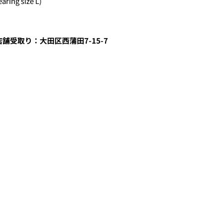
aring size L)
舗受取り：大田区西蒲田7-15-7
る、
クレジットカード決済(3Dセキュア)-SBPS
を選択します。