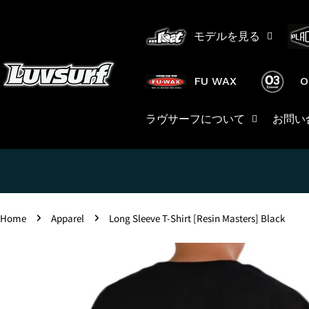
Skip
to
モデルを見る
content
FU WAX
O
ラヴサーフについて
お問い
Home
Apparel
Long Sleeve T-Shirt [Resin Masters] Black
Skip
to
product
information