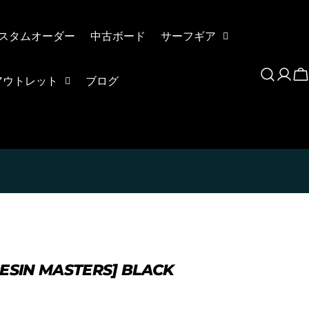
スタムオーダー
中古ボード
サーフギア
Log
C
アウトレット
ブログ
in
ます、3点をタップします。
アウトします。」
を選択します。
RESIN MASTERS] BLACK