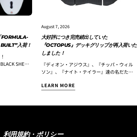
August 7, 2026
FORMULA-
大好評につき完売続出していた
 BUILT”入荷！
『OCTOPUS』デッキグリップが再入荷いた
しました！
！！
BLACK SHEP
『ディオン・アジウス』、『チッパ・ウィル
ソン』、『ナイト・テイラー』達の名だたる
リリースされた
エアリストが中心となりスタートした
LEARN MORE
ですが、このモ
『OCTOPUS IS REAL』！ Luvsurfで取り扱い
のリリースとな
を開始して以来、多くのお客様からご好評を
ョンも乗りつな
いただき、完売モデルが続出！ 完売していモ
た、よりビーチ
デルが、待望の再入荷です！ 世界のサーフボ
テール」バージ
ードシーンをリードするLOST サーフボードの
しましたのでお
ライダー『イアン・クレーン』や『ラスタ』
荷したのは「ブ
のシグネチャーパットもリリースしている
利用規約・ポリシー