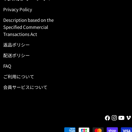
ロジーのストッ
『OCTOPUS IS REAL』は、機能性とスタイリ
追記したいのが
ッシュなデザインを兼ね備えたアイテムをリ
Privacy Policy
だけでなく、ボ
リースしています！ グリップ力や耐久性とい
Description based on the
ョンも入荷した
った機能面はもちろん、ボードとの相性を引
Specified Commercial
と浮力が追加し
き立てる洗練されたデザインも人気の理由で
Transactions Act
スボードです
す！ お気に入りのサーフボードに合わせて、
確保できます。
性能とスタイルをさらに引き上げる
返品ポリシー
ドルスピードが
『OCTOPUS IS REAL』のサーフアクセサリー
配送ポリシー
BROサイズで
をぜひチェックしてください！ 『OCTOPUS
ash "BLACK
』デッキグリップ一覧はこちら！
FAQ
うぞ！
ご利用について
lections/formula-
会員サービスについて
Facebook
Instagram
YouTu
Vi
Payment