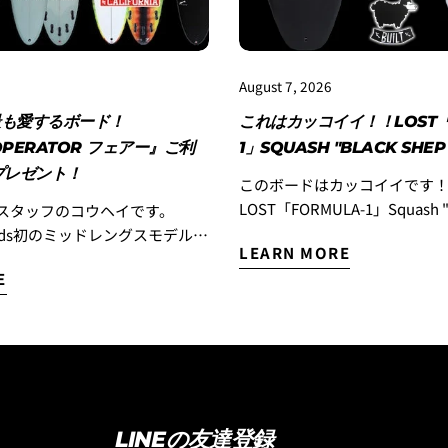
August 7, 2026
最も愛するボード！
これはカッコイイ！！LOST「
OPERATOR フェアー』ご利
1」SQUASH "BLACK SHEP
プレゼント！
このボードはカッコイイです
LOST「FORMULA-1」Squash "
BUILT”入荷！ 『エブリデイ ハイパフォーマ
boards初のミッドレングスモデル
LEARN MORE
ンスモデル』として昨年末に
OPERATOR』を、もっと多くの皆
E
『フォーミュラワン』モデル
だきたい！ そんな想いから、
デルはラウンドピンモデルで
PERATOR FAIR』がスタートで
りましたが、フラットセクシ
ぐ性能やスピード維持に優れ
OTH OPERATOR』。
ブレイクに合う「スカッシュ
とマット・バイオロス自身が、
ョンのストックボードが入荷
番乗っているボード」 と語る
知らせします。しかも今回入
乗り込むたびに改良を重ね、進
LINEの友達登録