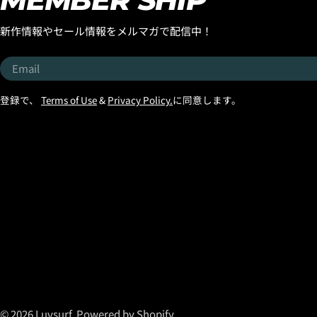
ステルボードでは考えられないテイクオフ性
化し続けてきたモデルで
能です。 『LIGHT SPEED2』は、ただのEPSエ
能。 テイクオ
新作情報やセール情報をメルマガで配信中！
ポキシボードでなく、名前の通りの軽々した
誰もが驚くほど
動きは、大きなサイズのボードとの組み合わ
スの概念を変え
Email
せに向いているテクノロジーだとお伝えしま
として、今で
す。 浮力のある大きなボードをワールドツア
評価を受けています。 『SMOOTH
登録で、
Terms of Use
&
Privacy Policy.
に同意します。
ー選手のサーフボードのように軽量化された
FAIR』特典は
状態で乗れるので、ノーズが無いみたいにキ
OPERATOR』 B
ビキビ動きます！ テイクオフは、ボード自体
製)、 POLYE
が軽いので、強いストレートオフショアのと
と、 ■ ボード
きには向いていませんが、 無風の時は最強で
ボードサイズに
すし、オンショアやサイドオンショアのとき
をプレゼント！
には風に押されて速くなります。風に乗って
ズに合わせて、 
押される感じはライディング時にも感じられ
組み合わせを
ます。 『LIGHT SPEED2』の、初速スピード性
「何を選べばい
能はブラックシープビルトの性能を超えま
でも安心して
す！ファーストターンからトップスピードへ
す。 さらに! ● SMOOTH OPERATOR DOUBLE
持っていくことができるのが名前の通りの
DART ● SMOO
『LIGHT SPEED2』です。 ボードが軽いので、
BUILT（USA製）
© 2026
Luvsurf
.
Powered by Shopify