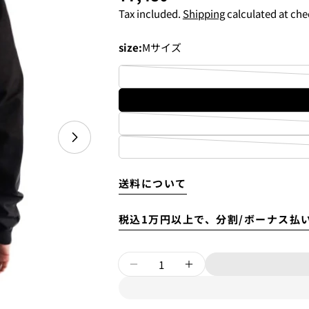
price
Tax included.
Shipping
calculated at che
~6'9"
size:
Mサイズ
6'10"~
4.
お支払いのセクションがあ
Will be sent cash on delivery.
The amount above is not the s
送料について
A separate packaging fee of 3,3
displayed as 3,300 yen in the c
税込1万円以上で、分割/ボーナス払
Open media 1 in modal
Quantity
Your
DECREASE QUANTITY FOR
INCREASE QUANT
name
5.クレジットカード情報を入
Your
一括払い」
を選択します。