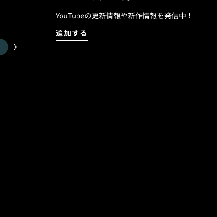
ラックシープビルト」テクノ
す。 速さ。 パドル性
クボードです。そしてさらに
フの早さ。 ターン性能。 そして
YouTubeの更新情報や新作情報を発信中！
スタンダードディメンション
軽快な操作性。 ミッドレング
追加する
リュームのあBROディメンシ
てしまうほど完成度の高い1本
のです。同じ長さで比較する
は世界中のサーファーから高い
てあるのでハイパフォーマン
 OPERATOR
が、安心のパドルスピードを
こちら！ 期間中に、 『SMOOTH
年配の方や体格の良い方、パ
LACK SHEEP BUILT(VIETNAM
必要な方などに、お勧めできる
STER(JAPAN製)をご購入いただく
す。 LOST「FORMULA-1」Squ
に最適なトラクションパッド ■
SHEP BUILT"はこちらからど
合わせたニットケース この2点
https://www.luvsurf.co.jp/col
！ ご購入いただくボードサイ
1_squash
Luvsurfスタッフがおすすめの
ご提案させていただきます。
いか分からない。」 そんな方
最高の状態でスタートできま
TH OPERATOR BLACK SHEEP
 ● SMOOTH OPERATOR