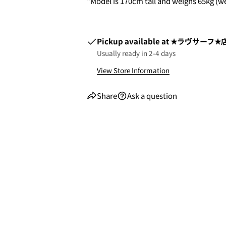
*Model is 170cm tall and weighs 65kg (we
Pickup available at
★ラヴサーフ★店
Usually ready in 2-4 days
View Store Information
Share
Ask a question
2. お支払いのセクションがあ