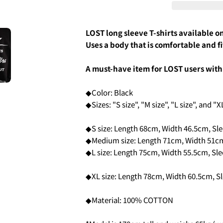
email
SHARE T
Your
phone
LOST long sleeve T-shirts available on
Share
Your
You can choose the delivery t
Uses a body that is comfortable and fi
message
Share
Share
·in the morning
on
on
・12:00 to 14:00
Facebook
X
A must-have item for LOST users with 
・2:00 PM to 4:00 PM
・4:00 PM to 6:00 PM
The fields mar
・6:00 PM to 9:00 PM
◆Color: Black
・7pm to 9pm
◆Sizes: "S size", "M size", "L size", and "X
4-3.SHIPPING
6.3Dセキュアの画面に移行
◆S size: Length 68cm, Width 46.5cm, Sl
せてください。(通常は、メー
◆Medium size: Length 71cm, Width 51cm
◆L size: Length 75cm, Width 55.5cm, Sl
2.はじめて、Luvsurfでお
1.商品をカートにいれ、「チ
◆XL size: Length 78cm, Width 60.5cm, S
◆Material: 100% COTTON