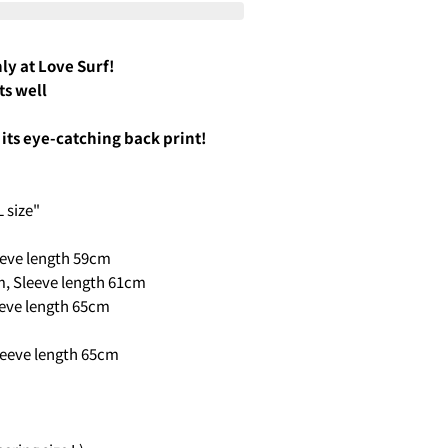
HIS PRODUCT
COPY
ly at Love Surf!
ime from the options below.
ts well
its eye-catching back print!
ked * are required.
L size"
SEND QUESTION
 PERIOD
しますので、各クレジットカード会社の指示に従って認証を完了さ
eeve length 59cm
ルやSMSで受け取ったコードを入力します。)
, Sleeve length 61cm
eeve length 65cm
買い物をされる方
ェックアウト」をクリックしてください
leeve length 65cm