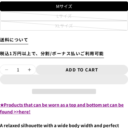
Mサイズ
Lサイズ
Variant
Will be sent cash on delivery.
The amount above is not the same as the shipping fee
XLサイズ
sold
Variant
from Tokyo to your home.
out
4.
お支払いのセクションがある、
クレジットカード決
sold
A separate packaging fee of 3,300 yen will be charged.
or
送料について
済(3Dセキュア)-SBPS
を選択します。
Therefore, the shipping fee will be displayed as 3,300
out
unavailable
yen in the cart.
or
税込1万円以上で、分割/ボーナス払いご利用可能
unavailable
Quantity
ADD TO CART
DECREASE QUANTITY FOR 10OZ OVERSIZE
INCREASE QUANTITY FOR 10OZ O
ASK A QUESTION
Your
name
★Products that can be worn as a top and bottom set can be
Your
found >>here!
email
5.クレジットカード情報を入力し、
支払い回数のメニ
SHARE THIS PRODUCT
You can choose the delivery time from the options
Your
ューから「分割払い」または「ボーナス一括払い」
を
below.
A relaxed silhouette with a wide body width and perfect
phone
選択します。