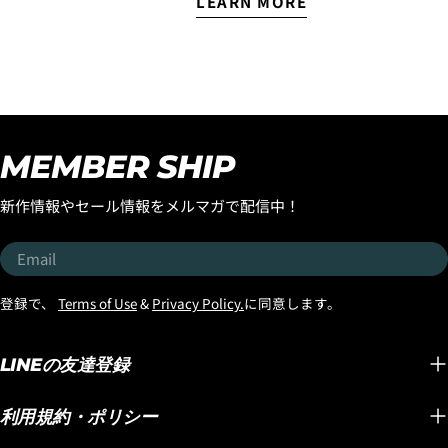
LEARN MORE
乗ってただきたいので『ス
てきました！
ひチェックしていただきた
ムースオペレーターフェア
はサー
いアイウェアがあります。
ー』を開催！ お客様のご注
ほとん
それが、スタイリッシュな
文された『スムースオペレ
食らっ
デザインと高い機能性を兼
ーター』に合うラヴサーフ
ではな
ね備えた『OZONE
おすすめのトラクションパ
うして
Eyewear』です！ サーフィ
ッドとボードの長さに合う
てみた
ンはもちろん、海への行き
MEMBER SHIP
おすすめのニットケースを
ンする
帰りやドライブ、普段のス
プレゼントいたします。 さ
EPSエ
タイルにも自然に馴染む洗
新作情報やセール情報をメルマガで配信中！
らに高額な「DOUBLE
パドル
練されたデザインが魅力の
DART」や「BLACK SHEEP
い波や
『OZONE Eyewear』。
Email
BUILT（USA製）」と
ルで追
「サーフィン用だから」と
「LONG TOE（USA製）」
できて
いう雰囲気が強すぎず、街
登録で、
Terms of Use
&
Privacy Policy.
に同意します。
この３つには、追加で、
ピード
中でも格好良く掛けられる
FCS2/SPLIT KEELフィン
では、
のが、大人のサーファーに
（金額入れる）をプレゼン
では考
LINEの友達登録
おすすめしたいポイントで
ト！！メイヘムがこよなく
フ性能です。 
す。 そして今回、特に注目
愛すことで、このボードが
SPEE
していただきたいのが偏光
利用規約・ポリシー
どんどん進化し、速くて乗
ポキシ
レンズモデルと調光レンズ