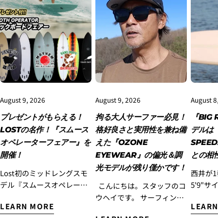
3.クレジットカード情報を入力し、
支払い回数のメニ
ューから「分割払い」または「ボーナス一括払い」
を
選択します。
August 9, 2026
August 9, 2026
August 8
プレゼントがもらえる！
拘る大人サーファー必見！
『BIG 
LOSTの名作！『スムース
格好良さと実用性を兼ね備
デルは『
オペレーターフェアー』を
えた『OZONE
SPEE
開催！
EYEWEAR』の偏光＆調
との相
4.3Dセキュアの画面に移行しますので、各クレジット
光モデルが残り僅かです！
Lost初のミッドレングスモ
西井が
カード会社の指示に従って認証を完了させてくださ
デル『スムースオペレータ
5'9"サ
こんにちは。スタッフのコ
い。(通常は、メールやSMSで受け取ったコードを入力
します。)
ー』をご検討されていた方
RIG DR
ウヘイです。 サーフィンを
LEARN MORE
LEARN
に!ぜひこのLOSTの名作を
SPEE
楽しむ大人の皆さんに、ぜ