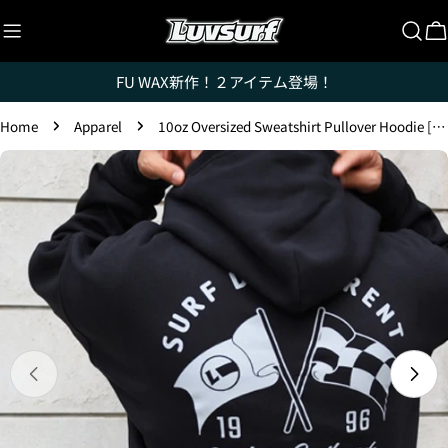
Skip
to
C
content
FU WAX新作！２アイテム登場！
Home
Apparel
10oz Oversized Sweatshirt Pullover Hoodie [FLAG] (Fleece Lined)
Luvsurfでは、クレジットカードを利用して「分割払
Skip
い」または「ボーナス一括払い」で商品を購入するこ
to
とができます。
product
ただし、税込１万円以上でご利用いただけます。
information
1.これまでに、Luvsurfでお買い物をしたことがある
方(2025年9月以降)
1. 商品をカートにいれ、「チェックアウト」をクリッ
クしてください
Open media 0 in modal