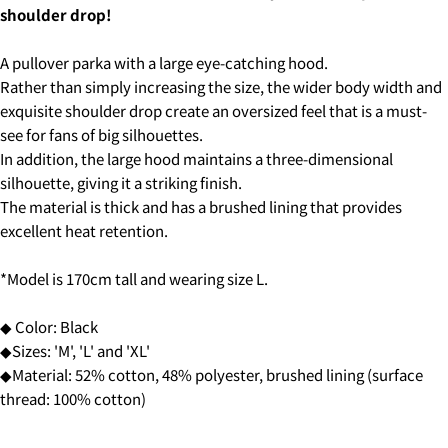
COPY
·in the morning
Share
shoulder drop!
Your
・12:00 to 14:00
message
Share
Share
・2:00 PM to 4:00 PM
on
on
A pullover parka with a large eye-catching hood.
・4:00 PM to 6:00 PM
Facebook
X
・6:00 PM to 9:00 PM
Rather than simply increasing the size, the wider body width and
・7pm to 9pm
exquisite shoulder drop create an oversized feel that is a must-
The fields marked * are required.
see for fans of big silhouettes.
4-3.SHIPPING PERIOD
SEND QUESTION
In addition, the large hood maintains a three-dimensional
silhouette, giving it a striking finish.
The material is thick and has a brushed lining that provides
6.3Dセキュアの画面に移行しますので、各クレジット
excellent heat retention.
カード会社の指示に従って認証を完了させてくださ
い。(通常は、メールやSMSで受け取ったコードを入力
します。)
*Model is 170cm tall and wearing size L.
◆ Color: Black
2.はじめて、Luvsurfでお買い物をされる方
◆Sizes: 'M', 'L' and 'XL'
1.商品をカートにいれ、「チェックアウト」をクリッ
◆Material: 52% cotton, 48% polyester, brushed lining (surface
クしてください
thread: 100% cotton)