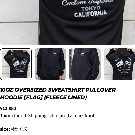
2. メアドの横に表示されています、3点をタップしま
す。
3.
「ゲストとして、チェックアウトします。」
を選択
します。
New
¥8,800
10OZ OVERSIZED SWEATSHIRT PULLOVER
~6'9"
HOODIE [FLAG] (FLEECE LINED)
USED
¥9,900
Regular
¥12,980
New
price
Tax included.
Shipping
calculated at checkout.
6'10"~
¥11,000
USED
size:
Mサイズ