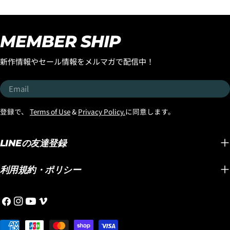
モデルはラウンドピンモデ
ご好評
『SMOOTH OPERATOR
ルでのリリースとなりまし
デルが
FAIR』がスタートです！ 世
たが、フラットセクション
デルが
界中で大ヒットを続ける
MEMBER SHIP
も乗りつなぐ性能やスピー
す！ 世界のサーフボードシ
LOST初のミッドレングス
ド維持に優れた、よりビー
ーンをリ
『SMOOTH
新作情報やセール情報をメルマガで配信中！
チブレイクに合う「スカッ
ーフボ
OPERATOR』。 MAYHEMこ
シュテール」バージョンの
アン・
とマット・バイオロス自身
Email
ストックボードが入荷しま
タ』の
が、 「気が付けば一番乗っ
したのでお知らせします。
もリリ
ているボード」 と語るほど
登録で、
Terms of Use
&
Privacy Policy.
に同意します。
しかも今回入荷したのは
『OCTO
愛用し、乗り込むたびに改
「ブラックシープビルト」
機能性
良を重ね、進化し続けてき
テクノロジーのストックボ
デザイ
LINEの友達登録
たモデルです。 速さ。 パ
ードです。そしてさらに追
テムを
ドル性能。 テイクオフの早
記したいのがスタンダード
す！ グリップ力や耐久性と
さ。 ターン性能。 そして誰
利用規約・ポリシー
ディメンションだけでな
いった
もが驚くほど軽快な操作
く、ボリュームのあBROデ
ボード
性。 ミッドレングスの概念
Facebook
Instagram
YouTube
Vimeo
ィメンションも入荷したの
る洗練
を変えてしまうほど完成度
です。同じ長さで比較する
気の理由です
の高い1本として、今では世
Payment
と浮力が追加してあるので
のサー
界中のサーファーから高い