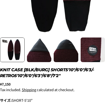
クしてください
KNIT CASE [BLK/BURG] SHORT5'10"/6'0"/6'3/-
RETRO5'10"/6'0"/6'3"/6'8"/7'2"
2. メアドの横に表示されています、3点をタップしま
す。
Regular
¥7,150
3.
「ゲストとして、チェックアウトします。」
を選択
price
します。
Tax included.
Shipping
calculated at checkout.
サイズ:
SHORT-5'10"