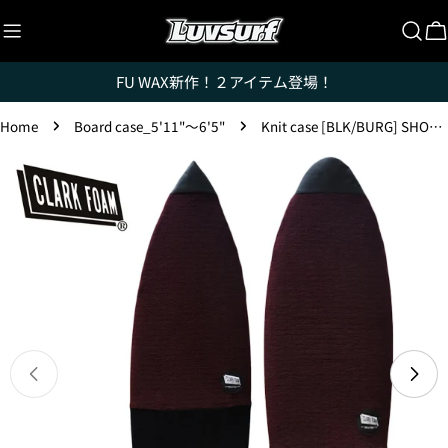
Skip
to
C
content
FU WAX新作！２アイテム登場！
Home
Board case_5'11"〜6'5"
Knit case [BLK/BURG] SHORT5'10"/6'0"/6'3/-RETRO5'10"/6'0"/6'3"/6'8"/7'2"
Skip
to
product
information
Luvsurfでは、クレジットカードを利用して「分割払
い」または「ボーナス一括払い」で商品を購入するこ
とができます。
ただし、税込１万円以上でご利用いただけます。
Open media 0 in modal
1.これまでに、Luvsurfでお買い物をしたことがある
方(2025年9月以降)
1. 商品をカートにいれ、「チェックアウト」をクリッ