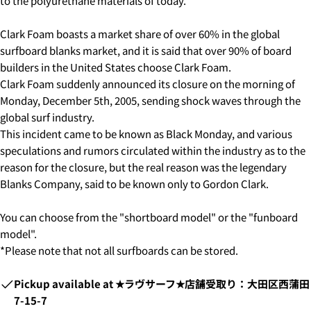
to the polyurethane materials of today.
2.はじめて、Luvsurfでお買い物をされる方
Clark Foam boasts a market share of over 60% in the global
1.商品をカートにいれ、「チェックアウト」をクリッ
surfboard blanks market, and it is said that over 90% of board
クしてください
builders in the United States choose Clark Foam.
Clark Foam suddenly announced its closure on the morning of
Monday, December 5th, 2005, sending shock waves through the
global surf industry.
This incident came to be known as Black Monday, and various
speculations and rumors circulated within the industry as to the
reason for the closure, but the real reason was the legendary
Blanks Company, said to be known only to Gordon Clark.
You can choose from the "shortboard model" or the "funboard
model".
*Please note that not all surfboards can be stored.
2. お支払いのセクションがある、
クレジットカード決
Pickup available at
★ラヴサーフ★店舗受取り：大田区西蒲田
済(3Dセキュア)-SBPS
を選択します。
7-15-7