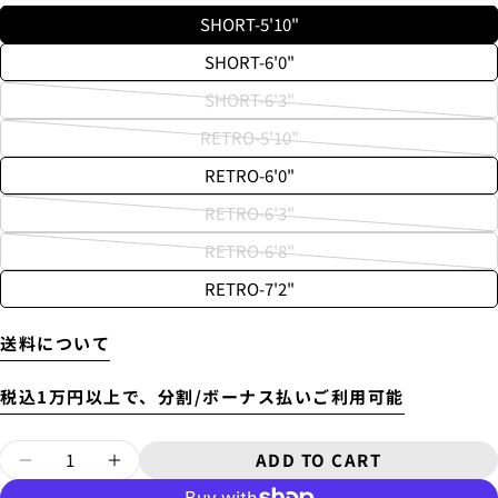
New
¥8,800
SHORT-5'10"
~6'9"
SHORT-6'0"
USED
¥9,900
SHORT-6'3"
New
Variant
6'10"~
¥11,000
RETRO-5'10"
sold
Variant
USED
out
RETRO-6'0"
sold
or
out
RETRO-6'3"
unavailable
Variant
or
RETRO-6'8"
sold
unavailable
Variant
Will be sent cash on delivery.
out
RETRO-7'2"
sold
4.
お支払いのセクションがある、
クレジットカード決
The amount above is not the same as the shipping fee
or
済(3Dセキュア)-SBPS
を選択します。
out
from Tokyo to your home.
unavailable
A separate packaging fee of 3,300 yen will be charged.
or
送料について
Therefore, the shipping fee will be displayed as 3,300
unavailable
yen in the cart.
税込1万円以上で、分割/ボーナス払いご利用可能
Quantity
ADD TO CART
DECREASE QUANTITY FOR KNIT CASE [B
INCREASE QUANTITY FOR KNIT 