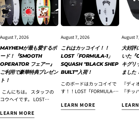
4.3Dセキュアの画面に移行しますので、各クレジット
カード会社の指示に従って認証を完了させてくださ
い。(通常は、メールやSMSで受け取ったコードを入力
します。)
August 7, 2026
August 7, 2026
August 7
MAYHEMが最も愛するボ
これはカッコイイ！！
大好評
ード！『SMOOTH
LOST「FORMULA-1」
いた『O
OPERATOR フェアー』
SQUASH "BLACK SHEP
キグリ
ご利用で豪華特典プレゼン
BUILT”入荷！
ました
ト！
このボードはカッコイイで
『ディ
す！！LOST「FORMULA-
『チッ
こんにちは。 スタッフの
1」Squash "BLACK SHEP
『ナイ
コウヘイです。 LOST
LEARN MORE
LEARN
BUILT”入荷！ 『エブリデ
名だた
Surfboards初のミッドレン
LEARN MORE
イ ハイパフォーマンスモ
となり
グスモデル『SMOOTH
デル』として昨年末にリリ
『OCTO
OPERATOR』を、もっと多
ースされた『フォーミュラ
Luvs
くの皆様に乗っていただき
ワン』モデルですが、この
て以来
たい！ そんな想いから、