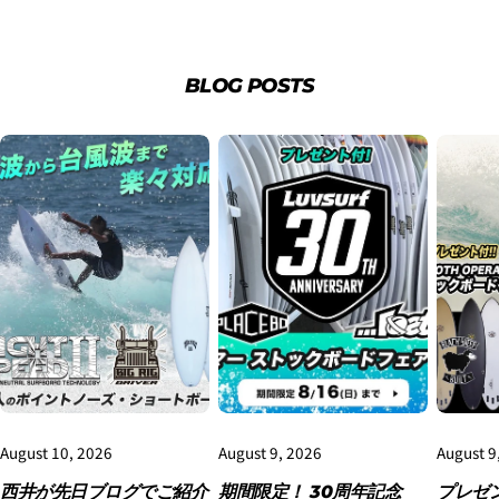
BLOG POSTS
3.クレジットカード情報を入力し、
支払い回数のメニ
ューから「分割払い」または「ボーナス一括払い」
を
選択します。
4.3Dセキュアの画面に移行しますので、各クレジット
August 10, 2026
August 9, 2026
August 9
カード会社の指示に従って認証を完了させてくださ
西井が先日ブログでご紹介
期間限定！ 30周年記念
プレゼ
い。(通常は、メールやSMSで受け取ったコードを入力