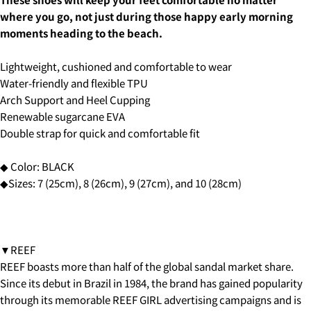
name
5.クレジットカード情報を入力し、
支払い回数のメニ
where you go, not just during those happy early morning
Your
ューから「分割払い」または「ボーナス一括払い」
を
moments heading to the beach.
email
選択します。
SHARE THIS PRODUCT
You can choose the delivery time from the options
Your
below.
phone
Lightweight, cushioned and comfortable to wear
COPY
·in the morning
Share
Your
Water-friendly and flexible TPU
・12:00 to 14:00
message
Share
Share
Arch Support and Heel Cupping
・2:00 PM to 4:00 PM
on
on
・4:00 PM to 6:00 PM
Renewable sugarcane EVA
Facebook
X
・6:00 PM to 9:00 PM
Double strap for quick and comfortable fit
・7pm to 9pm
The fields marked * are required.
4-3.SHIPPING PERIOD
◆ Color: BLACK
SEND QUESTION
◆Sizes: 7 (25cm), 8 (26cm), 9 (27cm), and 10 (28cm)
6.3Dセキュアの画面に移行しますので、各クレジット
カード会社の指示に従って認証を完了させてくださ
い。(通常は、メールやSMSで受け取ったコードを入力
します。)
▼REEF
REEF boasts more than half of the global sandal market share.
2.はじめて、Luvsurfでお買い物をされる方
Since its debut in Brazil in 1984, the brand has gained popularity
1.商品をカートにいれ、「チェックアウト」をクリッ
through its memorable REEF GIRL advertising campaigns and is
クしてください