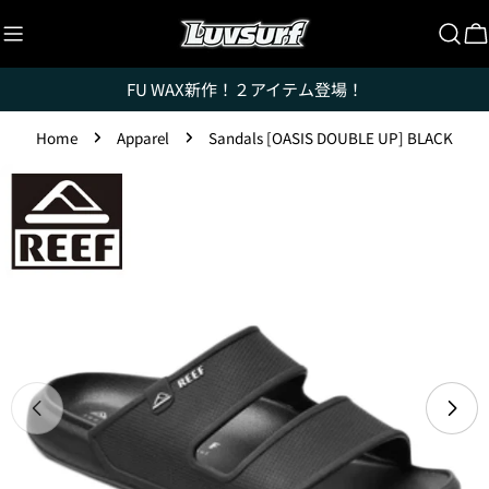
Skip
to
C
content
FU WAX新作！２アイテム登場！
Home
Apparel
Sandals [OASIS DOUBLE UP] BLACK
Skip
to
product
Luvsurfでは、クレジットカードを利用して「分割払
い」または「ボーナス一括払い」で商品を購入するこ
information
とができます。
ただし、税込１万円以上でご利用いただけます。
1.これまでに、Luvsurfでお買い物をしたことがある
方(2025年9月以降)
1. 商品をカートにいれ、「チェックアウト」をクリッ
クしてください
Open media 0 in modal