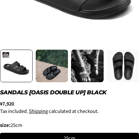
2. メアドの横に表示されています、3点をタップしま
す。
3.
「ゲストとして、チェックアウトします。」
を選択
SANDALS [OASIS DOUBLE UP] BLACK
します。
Regular
¥7,920
price
Tax included.
Shipping
calculated at checkout.
New
¥8,800
size:
25cm
~6'9"
USED
¥9,900
25cm