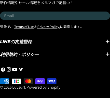
方にぜひチェックしていた
新作情報やセール情報をメルマガで配信中！
BUILT
これは着色されたEPSブラ
だきたいのが、今スタート
「LONG
ンクスの上に、インネグラ
した 30th
Email
この３
が編まれた５オンスのカス
ANNIVERSARY「サマー ス
FCS2/S
タムXパターンのパフォー
トックボード フェアー！」
登録で、
Terms of Use
&
Privacy Policy.
に同意します。
（金額
マンスグラスファイバーク
です！ 8月16日までの期間
ト！！
ロスが貼られているからで
限定で、 ラヴサーフでは30
愛すこ
す。 また、インネグラのま
LINEの友達登録
周年を記念して、LOST &
どんど
っすぐにノーズからテール
PLACEBOの新品ストックボ
りやす
にまっすぐになっているラ
ードをご購入いただいたお
利用規約・ポリシー
して世
インの、考えられた間隔幅
客様に、お好きなトラクシ
る大人
の違いがよくわかるように
ョンパッドをプレゼント！
Facebook
Instagram
YouTube
Vimeo
選ばれる
なっています。 カカトやつ
さらに！ 先着25名様限定
ングス
ま先など足で踏む1番プレッ
で、非売品「Luvsurf Quick
Payment
ひ「ス
シャーがかかる部分には線
Dry Towel」もプレゼント！
methods
© 2026
Luvsurf
.
Powered by Shopify
ー」を
幅を細く少なくして強度を
＊セールボード、USEDボー
ださい
上げていて、レールに向け
ド、プレオーダーボード、
https:/
てか間隔の幅を広げてボー
カスタムオーダーを除く。
こちら
ドが硬くならないように、
＊その他のイベントと併用