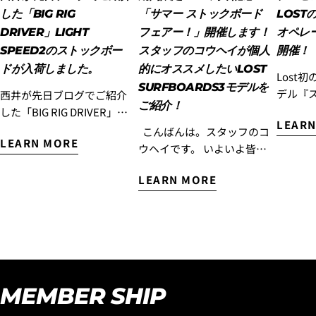
します。)
した「BIG RIG
「サマー ストックボード
LOS
DRIVER」LIGHT
フェアー！」開催します！
オペレ
SPEED2のストックボー
スタッフのコウヘイが個人
開催！
ドが入荷しました。
的にオススメしたいLOST
Lost
SURFBOARDS3モデルを
デル『
西井が先日ブログでご紹介
ご紹介！
ー』を
した「BIG RIG DRIVER」
LEARN
に!ぜひ
LIGHT SPEED2のストック
こんばんは。スタッフのコ
LEARN MORE
乗って
ボードが入荷しました。 こ
ウヘイです。 いよいよ皆様
ムース
のストックボードは今回全
が待ちに待ったお盆休みの
ー』を
く新しく入荷したボードで
LEARN MORE
連休がスタート！ 連休中に
文され
デッキ面にグレーのエアブ
海へ行く予定を立てている
ーター
ラシが着色されています。
方も多いのではないでしょ
おすす
写真だとあまりよくわから
うか？ 「せっかくの連休だ
ッドと
ないかもしれませんが、こ
から、新しいボードでサー
おすす
のボードデッキ面に仕組ま
フィンしたい！」 「サーフ
プレゼ
れているインネグラのホワ
トリップ用に、もう1本ボー
MEMBER SHIP
らに高額
イト色のライン線がよくわ
ドを追加したい！」 そんな
DART」
かるようになっています。