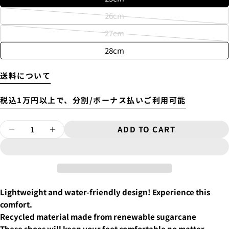
New
26cm
6'10"~
¥11,000
Variant
USED
27cm
sold
Variant
out
28cm
sold
or
out
unavailable
or
送料について
Will be sent cash on delivery.
unavailable
4.
お支払いのセクションがある、
クレジットカード決
The amount above is not the same as the shipping fee
税込1万円以上で、分割/ボーナス払いご利用可能
済(3Dセキュア)-SBPS
を選択します。
from Tokyo to your home.
A separate packaging fee of 3,300 yen will be charged.
Therefore, the shipping fee will be displayed as 3,300
Quantity
ADD TO CART
DECREASE QUANTITY FOR SANDALS [OAS
INCREASE QUANTITY FOR SANDAL
yen in the cart.
Lightweight and water-friendly design! Experience this
ASK A QUESTION
comfort.
Recycled material made from renewable sugarcane
Your
These shoes will keep your feet comfortable no matter