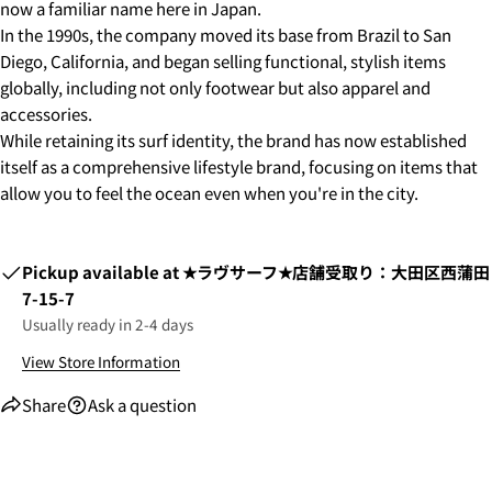
now a familiar name here in Japan.
In the 1990s, the company moved its base from Brazil to San
Diego, California, and began selling functional, stylish items
globally, including not only footwear but also apparel and
accessories.
While retaining its surf identity, the brand has now established
itself as a comprehensive lifestyle brand, focusing on items that
allow you to feel the ocean even when you're in the city.
Pickup available at
★ラヴサーフ★店舗受取り：大田区西蒲田
7-15-7
Usually ready in 2-4 days
2. お支払いのセクションがある、
クレジットカード決
済(3Dセキュア)-SBPS
を選択します。
View Store Information
Share
Ask a question