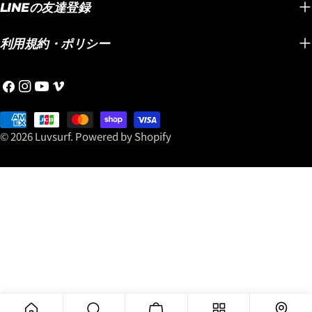
（金額入れる）をプレゼン
では考
LINEの友達登録
おすすめしたいポイントで
ト！！メイヘムがこよなく
フ性能です。 
す。 そして今回、特に注目
愛すことで、このボードが
SPEE
していただきたいのが偏光
利用規約・ポリシー
どんどん進化し、速くて乗
ポキシ
レンズモデルと調光レンズ
りやすいミッドレングスと
の通り
モデル。 海面からの強烈な
フ
イ
YouTube
ヴ
して世界中で認知されてい
大きな
照り返しや眩しさが気にな
ェ
ン
ィ
る大人ショートボーダーに
組み合
るサーフィンでは、目を守
イ
お
ス
メ
選ばれるLOST名作ミッドレ
クノロ
りながら快適に海を見るた
ス
支
タ
オ
© 2026
Luvsurf
.
Powered by Shopify
ングスです。 この機会にぜ
す。 浮力のある大きなボー
めのアイウェア選びも重要
ブ
払
グ
ひ「スムースオペレータ
ドをワ
です。 偏光レンズは、海面
ッ
い
ラ
ー」を手に入れて乗ってく
サーフ
や路面などからのギラつき
ク
方
ム
ださい！
化され
を抑えて、よりクリアで見
法
https://www.luvsurf.co.jp/blogs/blog/20260801s
で、ノ
やすい視界をサポートして
こちらからどうぞ！
キビキ
くれるのが魅力。 一方、調
オフは
光レンズは紫外線量などに
ので、
応じてレンズの濃さが変化
ショア
するため、海だけでなく日
ません
常でも使いやすいのがポイ
ですし
ントです。 サーフィンをす