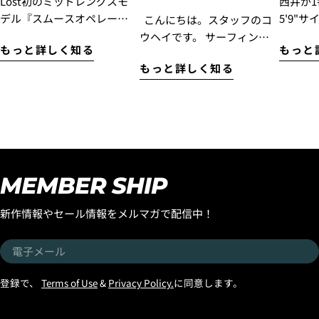
Lost初のミッドレングスモ
西井が
デル『スムースオペレータ
5'9"サ
こんにちは。スタッフのコ
ー』をご検討されていた方
RIG DR
ウヘイです。 サーフィンを
もっと詳しく知る
もっと
に!ぜひこのLOSTの名作を
SPEE
楽しむ大人の皆さんに、ぜ
もっと詳しく知る
乗ってただきたいので『ス
てきました！
ひチェックしていただきた
ムースオペレーターフェア
はサー
いアイウェアがあります。
ー』を開催！ お客様のご注
ほとん
それが、スタイリッシュな
文された『スムースオペレ
食らっ
デザインと高い機能性を兼
ーター』に合うラヴサーフ
ではな
ね備えた『OZONE
おすすめのトラクションパ
うして
Eyewear』です！ サーフィ
ッドとボードの長さに合う
てみた
ンはもちろん、海への行き
MEMBER SHIP
おすすめのニットケースを
ンする
帰りやドライブ、普段のス
プレゼントいたします。 さ
EPSエ
タイルにも自然に馴染む洗
新作情報やセール情報をメルマガで配信中！
らに高額な「DOUBLE
パドル
練されたデザインが魅力の
DART」や「BLACK SHEEP
い波や
『OZONE Eyewear』。
電
BUILT（USA製）」と
ルで追
「サーフィン用だから」と
子
「LONG TOE（USA製）」
できて
いう雰囲気が強すぎず、街
メ
登録で、
Terms of Use
&
Privacy Policy.
に同意します。
この３つには、追加で、
ピード
中でも格好良く掛けられる
ー
FCS2/SPLIT KEELフィン
では、
のが、大人のサーファーに
ル