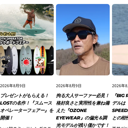
4.3Dセキュアの画面に移行しますので、各クレジット
カード会社の指示に従って認証を完了させてくださ
い。(通常は、メールやSMSで受け取ったコードを入力
します。)
2026年8月9日
2026年8月9日
2026年
プレゼントがもらえる！
拘る大人サーファー必見！
『BIG 
LOSTの名作！『スムース
格好良さと実用性を兼ね備
デルは『
オペレーターフェアー』を
えた『OZONE
SPEE
開催！
EYEWEAR』の偏光＆調
との相
光モデルが残り僅かです！