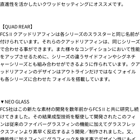
直進性を活かしたいクワッドセッティングにオススメです。
カード会社の指示に従って認証を完了させてくださ
い。(通常は、メールやSMSで受け取ったコードを入力
します。)
【QUAD REAR】
FCSⅡクアッドリアフィンは各シリーズのスラスターと同じ名前が
2.はじめて、Luvsurfでお買い物をされる方
付けられています。それらのクアッドリアフィンは、同じシリーズ
1.商品をカートにいれ、「チェックアウト」をクリッ
で合わせる事ができます。また様々なコンディションにおいて性能
クしてください
をアップさせるために、シリーズの違うサイドフィンやシグネチ
ャーシリーズとも組み合わせができるように作られています。クア
ッドリアフィンのデザインはアウトラインだけではなくフォイル
も各シリーズに合わせた フォイルを搭載しています。
▼NEO GLASS
FCS社はこの新たな素材の開発を数年前からFCSⅡと共に研究し続
けてきました。その結果成型技術を駆使して開発されたこのフィ
ンは従来のファイバーグラスフィンの機能に加えてグラスフレッ
クスフィンより素早く反応するよう開発／制作されました。又、
機能性に加えフィンにグラフィックを施す事でデザイン性にもイ