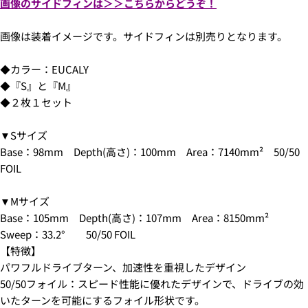
画像のサイドフィンは＞＞こちらからどうぞ！
画像は装着イメージです。サイドフィンは別売りとなります。
◆カラー：EUCALY
質問する
◆『S』と『M』
◆２枚１セット
あ
な
5.クレジットカード情報を入力し、
支払い回数のメニ
た
▼Sサイズ
あ
ューから「分割払い」または「ボーナス一括払い」
を
の
な
Base：98mm Depth(高さ)：100mm Area：7140mm² 50/50
選択します。
名
た
この商品をシェアする
あ
FOIL
配送時間は下記よりお選びいただけます。
前
の
な
・午前中
コピー
メ
た
共
あ
・12時～14時
▼Mサイズ
ー
の
有
な
Facebook
X
・14時～16時
ル
Base：105mm Depth(高さ)：107mm Area：8150mm²
電
た
で
で
・16時～18時
ア
話
Sweep：33.2° 50/50 FOIL
の
シ
共
・18時～21時
ド
メ
【特徴】
ェ
有
・19時～21時
レ
ッ
ア
す
* の付いたフィールドは必須です。
パワフルドライブターン、加速性を重視したデザイン
ス
セ
る
50/50フォイル：スピード性能に優れたデザインで、ドライブの効
ー
質問を送信する
いたターンを可能にするフォイル形状です。
ジ
6.3Dセキュアの画面に移行しますので、各クレジット