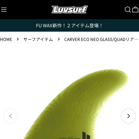
コ
ン
テ
FU WAX新作！２アイテム登場！
ン
ツ
HOME
サーフアイテム
CARVER ECO NEO GLASS/QUADリア フィン/2枚1セット / EUCALY / S・M
に
ス
製
キ
品
ッ
情
プ
報
へ
ス
キ
ッ
プ
Luvsurfでは、クレジットカードを利用して「分割払
メディア 1 をモーダルで開く
い」または「ボーナス一括払い」で商品を購入するこ
とができます。