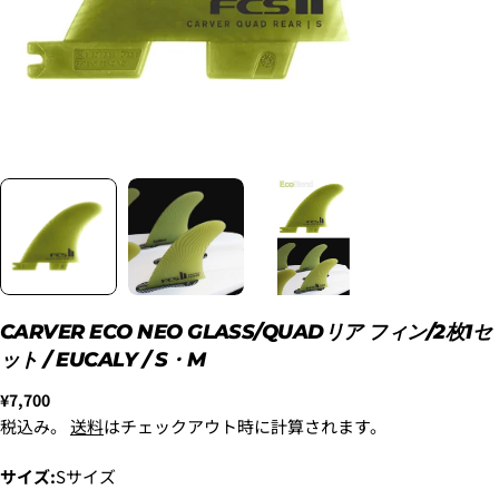
ただし、税込１万円以上でご利用いただけます。
1.これまでに、Luvsurfでお買い物をしたことがある
方(2025年9月以降)
1. 商品をカートにいれ、「チェックアウト」をクリッ
クしてください
CARVER ECO NEO GLASS/QUADリア フィン/2枚1セ
ット / EUCALY / S・M
通
¥7,700
常
税込み。
送料
はチェックアウト時に計算されます。
価
2. メアドの横に表示されています、3点をタップしま
格
サイズ:
Sサイズ
す。