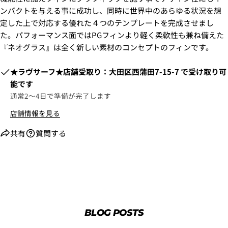
ンパクトを与える事に成功し、同時に世界中のあらゆる状況を想
2. お支払いのセクションがある、
クレジットカード決
定した上で対応する優れた４つのテンプレートを完成させまし
済(3Dセキュア)-SBPS
を選択します。
た。パフォーマンス面ではPGフィンより軽く柔軟性も兼ね備えた
『ネオグラス』は全く新しい素材のコンセプトのフィンです。
​​★ラヴサーフ★店舗受取り：大田区西蒲田7-15-7
で受け取り可
能です
通常2〜4日で準備が完了します
店舗情報を見る
共有
質問する
3.クレジットカード情報を入力し、
支払い回数のメニ
ューから「分割払い」または「ボーナス一括払い」
を
選択します。
BLOG POSTS