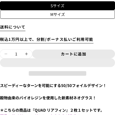
3.
「ゲストとして、チェックアウトします。」
を選択
Sサイズ
します。
Mサイズ
送料について
新品
¥8,800
〜6'9"
USED
¥9,900
税込1万円以上で、分割/ボーナス払いご利用可能
新品
量
カートに追加
6'10"〜
¥11,000
CARVER ECO NEO GLASS/QUADリア フィ
CARVER ECO NEO GLASS/QU
USED
スピーディーなターンを可能にする
50/50フォイルデザイン！
4.
お支払いのセクションがある、
クレジットカード決
着払いで送付します。
済(3Dセキュア)-SBPS
を選択します。
上記の金額の通りではなく、東京からご自宅までの送
穀物由来のバイオレジンを使用した新素材ネオグラス！
料がかかります。
別途、梱包料3,300円がかかります。そのため、カート
＊こちらの商品は『QUAD リアフィン』２枚１セットです。
では配送料として、3,300円と表示されます。