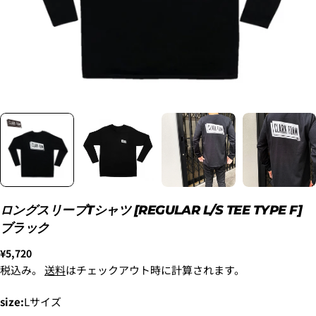
2. メアドの横に表示されています、3点をタップしま
す。
3.
「ゲストとして、チェックアウトします。」
を選択
します。
ロングスリーブTシャツ [REGULAR L/S TEE TYPE F]
ブラック
通
¥5,720
常
税込み。
送料
はチェックアウト時に計算されます。
新品
¥8,800
価
〜6'9"
格
USED
¥9,900
size:
Lサイズ