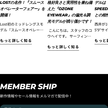
LOSTの名作！『スムース
格好良さと実用性を兼ね備
デルは『
します。)
オペレーターフェアー』を
えた『OZONE
SPEE
開催！
EYEWEAR』の偏光＆調
との相
光モデルが残り僅かです！
Lost初のミッドレングスモ
西井が
デル『スムースオペレータ
5'9"サ
こんにちは。スタッフのコ
ー』をご検討されていた方
RIG DR
ウヘイです。 サーフィンを
もっと詳しく知る
もっと
に!ぜひこのLOSTの名作を
SPEE
楽しむ大人の皆さんに、ぜ
もっと詳しく知る
乗ってただきたいので『ス
てきました！
ひチェックしていただきた
ムースオペレーターフェア
はサー
いアイウェアがあります。
ー』を開催！ お客様のご注
ほとん
それが、スタイリッシュな
文された『スムースオペレ
食らっ
デザインと高い機能性を兼
ーター』に合うラヴサーフ
ではな
ね備えた『OZONE
おすすめのトラクションパ
うして
Eyewear』です！ サーフィ
ッドとボードの長さに合う
てみた
ンはもちろん、海への行き
MEMBER SHIP
おすすめのニットケースを
ンする
帰りやドライブ、普段のス
プレゼントいたします。 さ
EPSエ
タイルにも自然に馴染む洗
新作情報やセール情報をメルマガで配信中！
らに高額な「DOUBLE
パドル
練されたデザインが魅力の
DART」や「BLACK SHEEP
い波や
『OZONE Eyewear』。
電