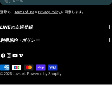
BUILT（USA製）」と
ルで追
「サーフィン用だから」と
子
「LONG TOE（USA製）」
できて
いう雰囲気が強すぎず、街
メ
登録で、
Terms of Use
&
Privacy Policy.
に同意します。
この３つには、追加で、
ピード
中でも格好良く掛けられる
ー
FCS2/SPLIT KEELフィン
では、
のが、大人のサーファーに
ル
（金額入れる）をプレゼン
では考
LINEの友達登録
おすすめしたいポイントで
ト！！メイヘムがこよなく
フ性能です。 
す。 そして今回、特に注目
愛すことで、このボードが
SPEE
していただきたいのが偏光
利用規約・ポリシー
どんどん進化し、速くて乗
ポキシ
レンズモデルと調光レンズ
りやすいミッドレングスと
の通り
モデル。 海面からの強烈な
フ
イ
YouTube
ヴ
して世界中で認知されてい
大きな
照り返しや眩しさが気にな
ェ
ン
ィ
る大人ショートボーダーに
組み合
るサーフィンでは、目を守
イ
お
ス
メ
選ばれるLOST名作ミッドレ
クノロ
りながら快適に海を見るた
ス
支
タ
オ
© 2026
Luvsurf
.
Powered by Shopify
ングスです。 この機会にぜ
す。 浮力のある大きなボー
めのアイウェア選びも重要
ブ
払
グ
ひ「スムースオペレータ
ドをワ
です。 偏光レンズは、海面
ッ
い
ラ
ー」を手に入れて乗ってく
サーフ
や路面などからのギラつき
ク
方
ム
ださい！
化され
を抑えて、よりクリアで見
法
https://www.luvsurf.co.jp/blogs/blog/20260801s
で、ノ
やすい視界をサポートして
こちらからどうぞ！
キビキ
くれるのが魅力。 一方、調
オフは
光レンズは紫外線量などに