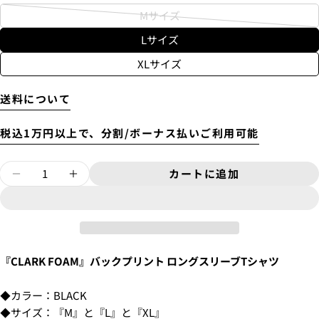
新品
Mサイズ
バ
6'10"〜
¥11,000
Lサイズ
リ
USED
エ
XLサイズ
ー
シ
送料について
ョ
ン
4.
お支払いのセクションがある、
クレジットカード決
着払いで送付します。
税込1万円以上で、分割/ボーナス払いご利用可能
済(3Dセキュア)-SBPS
を選択します。
が
上記の金額の通りではなく、東京からご自宅までの送
料がかかります。
売
量
別途、梱包料3,300円がかかります。そのため、カート
カートに追加
り
ロングスリーブTシャツ [REGULAR L/S TEE
ロングスリーブTシャツ [REGULAR L
では配送料として、3,300円と表示されます。
切
れ
ま
た
『CLARK FOAM』バックプリント ロングスリーブTシャツ
は
質問する
入
◆カラー：BLACK
手
あ
◆サイズ：『M』と『L』と『XL』
不
な