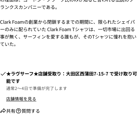
ランクスカンパニーである。
Clark Foamの創業から閉鎖するまでの期間に、限られたシェイパ
ーのみに配られていた Clark Foam Tシャツは、一切市場に出回る
事が無く、サーフィンを愛する誰もが、そのTシャツに憧れを抱い
ていた。
​​★ラヴサーフ★店舗受取り：大田区西蒲田7-15-7
で受け取り可
能です
通常2〜4日で準備が完了します
2. お支払いのセクションがある、
クレジットカード決
店舗情報を見る
済(3Dセキュア)-SBPS
を選択します。
共有
質問する