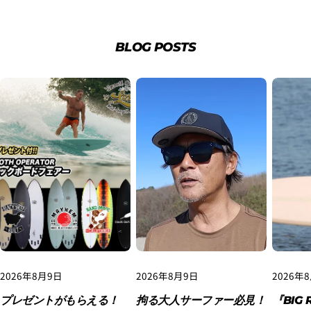
BLOG POSTS
3.クレジットカード情報を入力し、
支払い回数のメニ
ューから「分割払い」または「ボーナス一括払い」
を
選択します。
2026年8月9日
2026年8月9日
2026年
4.3Dセキュアの画面に移行しますので、各クレジット
カード会社の指示に従って認証を完了させてくださ
プレゼントがもらえる！
拘る大人サーファー必見！
『BIG 
い。(通常は、メールやSMSで受け取ったコードを入力