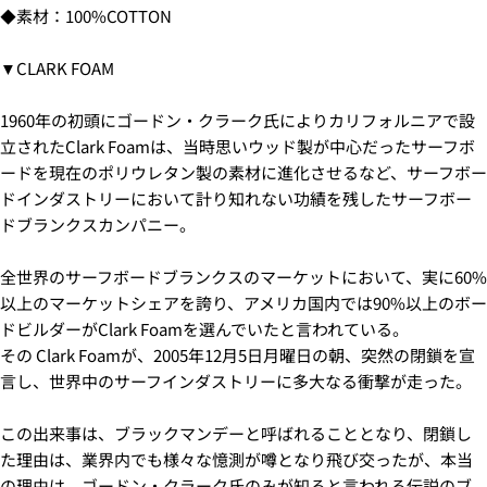
◆素材：100%COTTON
可
5.クレジットカード情報を入力し、
支払い回数のメニ
た
あ
ューから「分割払い」または「ボーナス一括払い」
を
の
な
選択します。
名
▼CLARK FOAM
た
この商品をシェアする
あ
配送時間は下記よりお選びいただけます。
前
の
な
・午前中
コピー
メ
た
共
1960年の初頭にゴードン・クラーク氏によりカリフォルニアで設
あ
・12時～14時
ー
の
有
な
Facebook
X
・14時～16時
立されたClark Foamは、当時思いウッド製が中心だったサーフボ
ル
電
た
で
で
・16時～18時
ードを現在のポリウレタン製の素材に進化させるなど、サーフボー
ア
話
の
シ
共
・18時～21時
ド
ドインダストリーにおいて計り知れない功績を残したサーフボー
メ
ェ
有
・19時～21時
レ
ドブランクスカンパニー。
ッ
ア
す
* の付いたフィールドは必須です。
ス
セ
る
ー
質問を送信する
全世界のサーフボードブランクスのマーケットにおいて、実に60%
ジ
6.3Dセキュアの画面に移行しますので、各クレジット
以上のマーケットシェアを誇り、アメリカ国内では90%以上のボー
カード会社の指示に従って認証を完了させてくださ
ドビルダーがClark Foamを選んでいたと言われている。
い。(通常は、メールやSMSで受け取ったコードを入力
その Clark Foamが、2005年12月5日月曜日の朝、突然の閉鎖を宣
します。)
言し、世界中のサーフインダストリーに多大なる衝撃が走った。
2.はじめて、Luvsurfでお買い物をされる方
この出来事は、ブラックマンデーと呼ばれることとなり、閉鎖し
た理由は、業界内でも様々な憶測が噂となり飛び交ったが、本当
1.商品をカートにいれ、「チェックアウト」をクリッ
クしてください
の理由は、ゴードン・クラーク氏のみが知ると言われる伝説のブ