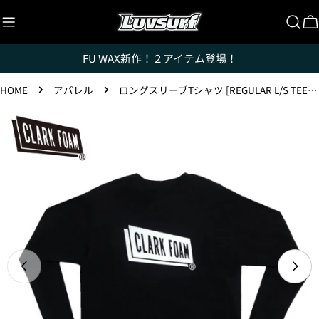
コ
ン
テ
FU WAX新作！２アイテム登場！
ン
ツ
HOME
アパレル
ロングスリーブTシャツ [REGULAR L/S TEE TYPE F] ブラック
に
ス
製
キ
品
ッ
Luvsurfでは、クレジットカードを利用して「分割払
情
い」または「ボーナス一括払い」で商品を購入するこ
プ
報
とができます。
へ
ただし、税込１万円以上でご利用いただけます。
ス
キ
1.これまでに、Luvsurfでお買い物をしたことがある
方(2025年9月以降)
ッ
プ
1. 商品をカートにいれ、「チェックアウト」をクリッ
クしてください
メディア 0 をモーダルで開く