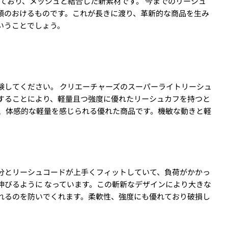
用しており、メッシュと結合した新素材です。 今までのリーシュ
頼のおけるものです。これが長きに渡り、革新的な商品を生み
いうことでしょう。
験してください。 クリエーチャーズのスーパーライトリーシュ
することにより、軽量且つ強度に優れたリーシュカフを持つと
は、体感的な軽量を感じられる優れた商品です。機敏な動きと軽
る、
クレジットカード決済(3Dセキュア)-SBPS
を選択します。
部分とリーシュコードが上手くフィットしていて、負荷がかかっ
伸びるように なっています。この斬新なデザインにより大きな
れるのを防いでくれます。柔軟性、強度にも優れており破損し