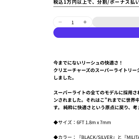
税込1万円以上で、分割/ボーナス払
〜6'9"
量
リーシュ SUPER LITE [
リーシュ SUPER 
6'10"〜
4.
お支払いのセクションがあ
今までにないリーシュの快適さ！
クリエーチャーズのスーパーライトリー
しました。
着払いで送付します。
スーパーライトの全てのモデルに採用さ
上記の金額の通りではなく、
ンされました。それはこ”れまでに世界
別途、梱包料3,300円がかか
ます。
す。 純粋に快適さという原点に戻り、考えられ
◆サイズ：6FT 1.8m x 7mm
◆カラー：『BLACK/SILVER』と『MILIT
あ