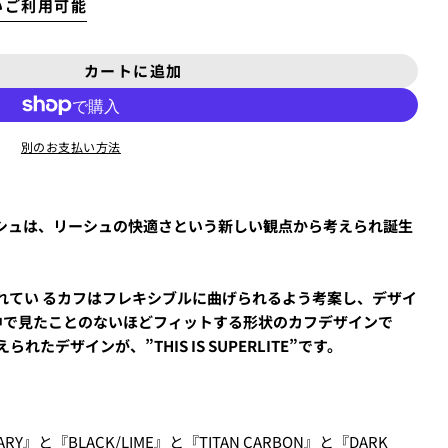
いご利用可能
新品
¥8,800
USED
¥9,900
カートに追加
PRO 6]の数量を減らします
LITE [PRO 6]の数量を増やしてください
新品
¥11,000
別のお支払い方法
USED
る、
クレジットカード決済(3Dセキュア)-SBPS
を選択します。
シュは、リーシュの快適さという新しい観点から考えられ誕生
れてい るカフはフレキシブルに曲げられるよう考案し、デザイ
東京からご自宅までの送料がかかります。
中で見たことのないほどフィットする形状のカフデザインで
ります。そのため、カートでは配送料として、3,300円と表示され
たデザインが、”THIS IS SUPERLITE”です。
質問する
ARY』と『BLACK/LIME』と『TITAN CARBON』と『DARK