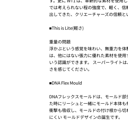
す。更に WT1 は、革新的な素材を使
では考えられない程の強度で、軽く、信
出してきた、クリエーチャーズの信頼と
■This is Lite(軽さ)
重量の問題
浮かぶという感覚を味わい、無重力を体
は、他にはない張力に優れた素材を使用
いう認識ができます。 スーパーライト
さを感じてください。
2. お支払いのセクションがあ
■DNA Flex Mould
DNAフレックスモールドは、モールド
た時にリーシュと一緒にモールド本体も
衝撃も吸収し、モールドの付け根から切
にくい モールドデザインの誕生です。