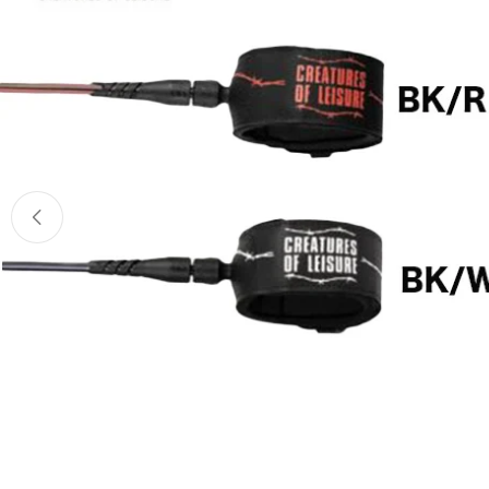
へ
ス
キ
ッ
プ
メディア 1 をモーダルで開く