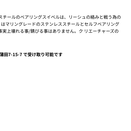
スチールのベアリングスイベルは、リーシュの絡みと戦う為の
wivel」はマリングレードのステンレススチールとセルフベアリング
力し、
支払い回数のメニューから「分割払い」または「ボーナス
実上壊れる事/錆びる事はありません。ク リエーチャーズの
田7-15-7
で受け取り可能です
しますので、各クレジットカード会社の指示に従って認証を完了さ
ルやSMSで受け取ったコードを入力します。)