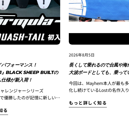
2026年8月5日
イパフォーマンス！
長くして乗れるので台風や海
1』BLACK SHEEP BUILTの
大波ボードとしても、乗って
AIL仕様が新入荷！
今回は、Mayhem本人が最も
化し続けているLostの名作入
チャレンジャーシリーズ
ス『SMOOTH OPARETOR
Pro』で優勝したのが記憶に新しい
もっと詳しく知る
ィンシステムを搭載した『SMO
shmand』が開発に携わった
知る
OPARETOR TWINZER+1
ASH TAIL！ そんな大注目
のライディングやボードの説
ンスモデル『FORMULA-1』
YOUTUBEが公開になりました。
ILが大人気マテリアル『BLACK