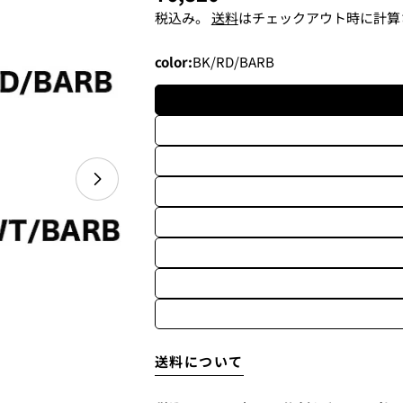
常
税込み。
送料
はチェックアウト時に計算
価
color:
BK/RD/BARB
格
メディア 0 をモーダルで開く
2. メアドの横に表示されてい
3.
「ゲストとして、チェック
送料について