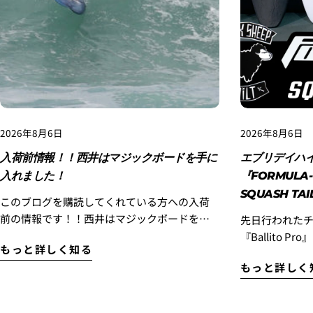
2026年8月6日
2026年8月6日
入荷前情報！！西井はマジックボードを手に
エブリデイハ
入れました！
『FORMULA-
SQUASH T
このブログを購読してくれている方への入荷
前の情報です！！西井はマジックボードを手
先日行われた
に入れました！ 現在カリフォルニアに滞在中
『Ballito 
もっと詳しく知る
の西井はロストから新しいサーフボードを受
『Cole Hou
もっと詳しく
け取りました。 このボードは現在ベトナムに
『FORMULA-1』SQU
あるロストサーフボードのエポキシ専門サー
のハイパフォーマ
フボードファクトリーが制作してくれている
SQUASH TA