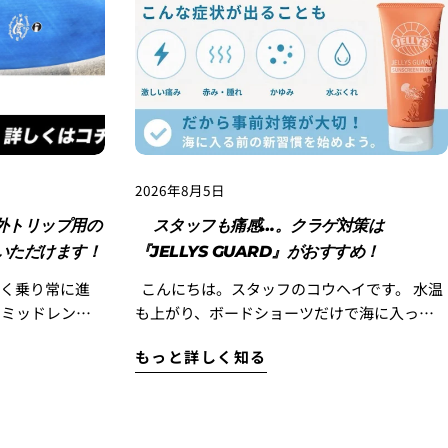
2026年8月5日
外トリップ用の
スタッフも痛感…。クラゲ対策は
いただけます！
『JELLYS GUARD』がおすすめ！
多く乗り常に進
こんにちは。スタッフのコウヘイです。 水温
りミッドレング
も上がり、ボードショーツだけで海に入って
』モデルに最新のフ
いるサーファーも増えてきましたね！ 皆様、
もっと詳しく知る
OTH
ボディケアはしっかりできていますか？ 夏は
』モデルを西井が自身
日焼け対策はもちろんですが、この時期に忘
明をご紹介する
れてはいけないのがクラゲ対策です。 最近、
 『SMOOTH
お客様からも 「エボシを見た！」 「クラゲに