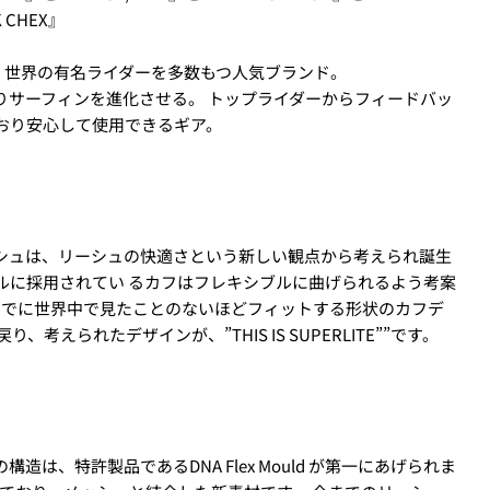
 CHEX』
力し、
支払い回数のメニューから「分割払い」または「ボーナス
エイチャー】世界の有名ライダーを多数もつ人気ブランド。
シェアする
りサーフィンを進化させる。 トップライダーからフィードバッ
コピー
おり安心して使用できるギア。
ただけます。
ィールドは必須です。
シュは、リーシュの快適さという新しい観点から考えられ誕生
ルに採用されてい るカフはフレキシブルに曲げられるよう考案
質問を送信する
までに世界中で見たことのないほどフィットする形状のカフデ
しますので、各クレジットカード会社の指示に従って認証を完了さ
考えられたデザインが、”THIS IS SUPERLITE””です。
ルやSMSで受け取ったコードを入力します。)
買い物をされる方
ェックアウト」をクリックしてください
は、特許製品であるDNA Flex Mould が第一にあげられま