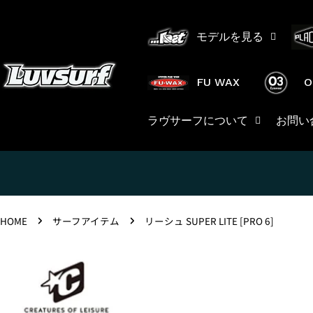
コ
ン
モデルを見る
テ
ン
ツ
FU WAX
O
に
ス
ラヴサーフについて
お問い
キ
ッ
プ
HOME
サーフアイテム
リーシュ SUPER LITE [PRO 6]
製
品
情
報