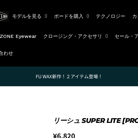
モデルを見る
ボードを購入
テクノロジー
カ
ZONE Eyewear
クロージング・アクセサリ
セール・
合わせ
FU WAX新作！２アイテム登場！
Luvsurfでは、クレジッ
を購入することができます。
ただし、税込１万円以上でご
リーシュ SUPER LITE [PRO
1.これまでに、Luvsurfで
通
¥6,820
1. 商品をカートにいれ、「