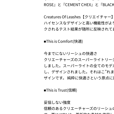
な
ROSE』と『CEMENT CHEX』と『BLACK
5.クレジットカード情報を入
た
あ
一括払い」
を選択します。
の
な
Creatures Of Leashes【クリ
名
この商品を
た
あ
ハイセンスなデザインと高い機能性がよ
前
の
な
クされるテスト結果が随所に反映されて
メ
共
た
あ
ー
有
の
配送時間は下記よりお選びい
な
Facebook
X
ル
電
・午前中
■This is Comfort(快適)
た
で
で
ア
話
・12時～14時
の
シ
共
ド
・14時～16時
メ
ェ
有
今までにないリーシュの快適さ
レ
・16時～18時
ッ
ア
す
* の付いたフ
ス
クリエーチャーズのスーパーライトリー
・18時～21時
セ
る
・19時～21時
しました。スーパーライトの全てのモデ
ー
ジ
し、デザインされました。それはこ”れ
6.3Dセキュアの画面に移行
ザインです。 純粋に快適さという原点に戻り、
せてください。(通常は、メー
■This is Trust(信頼)
2.はじめて、Luvsurfでお
妥協しない強度
1.商品をカートにいれ、「チ
信頼のあるクリエーチャーズのリーシュの構造