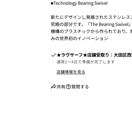
■Technology Bearing Swivel
新たにデザインし発展されたステンレス
究極の部分です。「The Bearing S
3.クレジットカード情報を入
機構のプラスチックから作られており、事
一括払い」
を選択します。
みの世界初のイノベーション
​​★ラヴサーフ★店舗受取り：大田区西蒲
通常2〜4日で準備が完了します
店舗情報を見る
共有
質問する
4.3Dセキュアの画面に移行
せてください。(通常は、メー