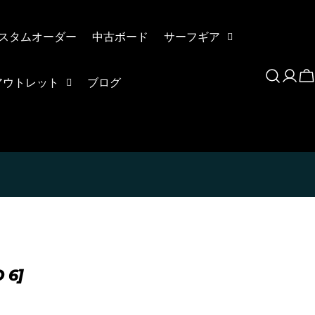
スタムオーダー
中古ボード
サーフギア
ロ
アウトレット
ブログ
グ
イ
ン
トカードを利用して「分割払い」または「ボーナス一括払い」で商品
利用いただけます。
 6]
お買い物をしたことがある方(2025年9月以降)
チェックアウト」をクリックしてください