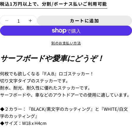
税込1万円以上で、分割/ボーナス払いご利用可能
4.
お支払いのセクションがある、
クレジットカード決
済(3Dセキュア)-SBPS
を選択します。
あ
な
量
カートに追加
た
あ
ステッカー/004の数量を減らします
ステッカー/004の数量を増やしてく
の
な
名
た
この商品をシェアする
あ
配送時間は下記よりお選びいただけます。
前
の
な
別のお支払い方法
・午前中
コピー
メ
た
共
あ
・12時～14時
ー
の
有
な
Facebook
X
・14時～16時
サーフボードや愛車にどうぞ！
ル
電
た
で
で
・16時～18時
ア
話
の
シ
共
・18時～21時
ド
メ
ェ
有
・19時～21時
何枚でも欲しくなる『F.A.B』ロゴステッカー！
レ
ッ
ア
す
* の付いたフィールドは必須です。
ス
切り文字タイプのステッカーです。
セ
る
耐水、耐光、耐久性に優れたステッカーです。
ー
5.クレジットカード情報を入力し、
支払い回数のメニ
質問を送信する
ジ
サーフボードや、車などのアウトドアーでの使用に適しています。
ューから「分割払い」または「ボーナス一括払い」
を
選択します。
◆２カラー：『BLACK/黒文字のカッティング』と『WHITE/白文
字のカッティング』
◆サイズ：W18 x H4cm