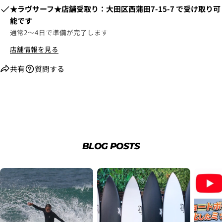
​​★ラヴサーフ★店舗受取り：大田区西蒲田7-15-7
で受け取り可
能です
通常2〜4日で準備が完了します
店舗情報を見る
6.3Dセキュアの画面に移行しますので、各クレジット
カード会社の指示に従って認証を完了させてくださ
共有
質問する
い。(通常は、メールやSMSで受け取ったコードを入力
します。)
2.はじめて、Luvsurfでお買い物をされる方
1.商品をカートにいれ、「チェックアウト」をクリッ
クしてください
BLOG POSTS