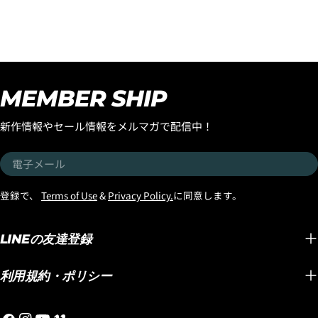
開発に携わった
ューから「分割払い」または「ボーナス一括払い」
を
した。 このボードは現在ベ
選択します。
た『SMO
『FORMULA-1』SQUASH
トナムにあるロストサーフ
TWIN
TAIL！ そんな大注目のハイ
ボードのエポキシ専門サー
が自身
パフォーマンスモデル
フボードファクトリーが制
ードの
『FORMULA-1』SQUASH
作してくれているボードの
YOUT
TAILが大人気マテリアル
MEMBER SHIP
西井のテストライド用のボ
した。 
『BLACK SHEEP BUILT』で
ードなのですが、 乗ってび
OPAR
新入荷いたしました！ しか
新作情報やセール情報をメルマガで配信中！
っくり！1本目からマジック
すごく
も今回の入荷はコンペティ
ボードの予感がし、セッシ
ザープ
ターにオススメの
電
ョンを終えた頃にはマジッ
れたこ
4.3Dセキュアの画面に移行しますので、各クレジット
『STANDARD』ディメンシ
子
カード会社の指示に従って認証を完了させてくださ
クボードに認定しました。
ださい！
ョンと一般サーファーやミ
メ
登録で、
Terms of Use
&
Privacy Policy.
に同意します。
い。(通常は、メールやSMSで受け取ったコードを入力
モデルは『QUIVER
OPAR
ドルエイジにオススメの
ー
します。)
KILLER』です。ボードサイ
ステムで
『BRO』ディメンションの
ル
ズは5'9"のストックディメ
SPEE
LINEの友達登録
2種類のディメンションでの
ンションで29.75clです。 テ
化したん
入荷！ 『STANDARD』ディ
クノロジーは「ブラックシ
YouT
メンションは、Cole
利用規約・ポリシー
ープビルト」まるでトラン
るブル
Houshmandが求めたパフ
ポリンに乗っているように
シープ
ォーマンス性能をダイレク