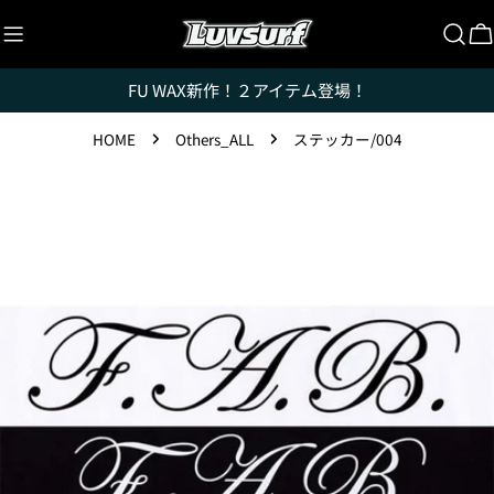
コ
ン
Luvsurfでは、クレジットカードを利用して「分割払
テ
い」または「ボーナス一括払い」で商品を購入するこ
FU WAX新作！２アイテム登場！
ン
とができます。
ツ
ただし、税込１万円以上でご利用いただけます。
HOME
Others_ALL
ステッカー/004
に
1.これまでに、Luvsurfでお買い物をしたことがある
ス
製
方(2025年9月以降)
キ
品
1. 商品をカートにいれ、「チェックアウト」をクリッ
ッ
情
クしてください
プ
報
へ
ス
キ
ッ
プ
メディア 0 をモーダルで開く
新品
¥8,800