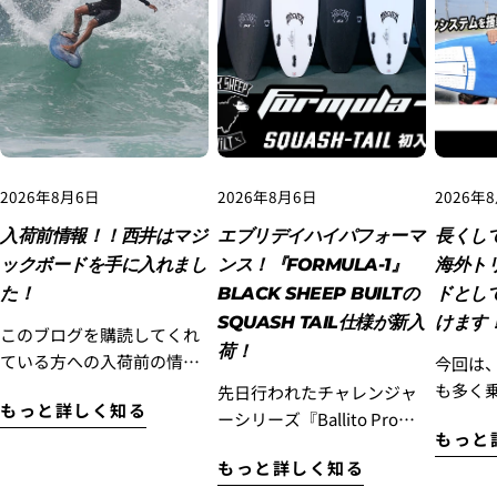
2. お支払いのセクションがある、
クレジットカード決
済(3Dセキュア)-SBPS
を選択します。
2026年8月6日
2026年8月6日
2026年
入荷前情報！！西井はマジ
エブリデイハイパフォーマ
長くし
ックボードを手に入れまし
ンス！『FORMULA-1』
海外ト
た！
BLACK SHEEP BUILTの
ドとし
SQUASH TAIL仕様が新入
けます
このブログを購読してくれ
荷！
ている方への入荷前の情報
今回は、
です！！西井はマジックボ
も多く
先日行われたチャレンジャ
もっと詳しく知る
ードを手に入れました！ 現
ているL
ーシリーズ『Ballito Pro』
もっと
在カリフォルニアに滞在中
ドレング
で優勝したのが記憶に新し
の西井はロストから新しい
もっと詳しく知る
OPAR
い『Cole Houshmand』が
3.クレジットカード情報を入力し、
支払い回数のメニ
サーフボードを受け取りま
のフィ