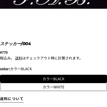
〜6'9"
USED
¥9,900
新品
2. メアドの横に表示されています、3点をタップしま
6'10"〜
¥11,000
す。
USED
3.
「ゲストとして、チェックアウトします。」
を選択
します。
ステッカー/004
通
¥770
常
着払いで送付します。
税込み。
送料
はチェックアウト時に計算されます。
価
上記の金額の通りではなく、東京からご自宅までの送
料がかかります。
格
color:
カラーBLACK
別途、梱包料3,300円がかかります。そのため、カート
では配送料として、3,300円と表示されます。
カラーBLACK
カラーWHITE
送料について
質問する