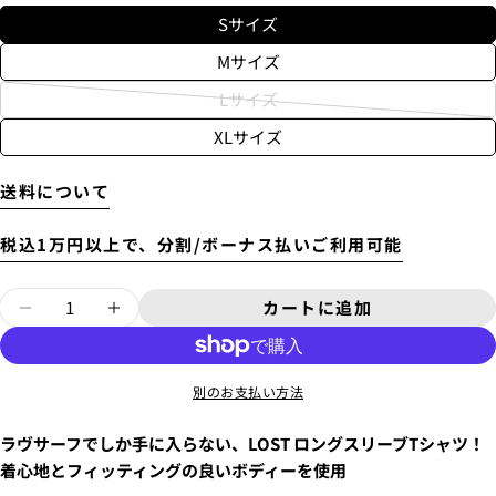
Sサイズ
Mサイズ
Lサイズ
バ
着払いで送付します。
XLサイズ
リ
4.
お支払いのセクションがある、
クレジットカード決
上記の金額の通りではなく、東京からご自宅までの送
済(3Dセキュア)-SBPS
を選択します。
エ
料がかかります。
ー
送料について
別途、梱包料3,300円がかかります。そのため、カート
では配送料として、3,300円と表示されます。
シ
ョ
税込1万円以上で、分割/ボーナス払いご利用可能
ン
が
量
カートに追加
ロングスリーブTシャツ [PRO-FORMANCE SE
ロングスリーブTシャツ [PRO-FORMA
売
り
質問する
切
別のお支払い方法
あ
れ
な
ま
ラヴサーフでしか手に入らない、LOST ロングスリーブTシャツ！
た
あ
た
5.クレジットカード情報を入力し、
支払い回数のメニ
の
着心地とフィッティングの良いボディーを使用
な
ューから「分割払い」または「ボーナス一括払い」
を
は
名
た
この商品をシェアする
あ