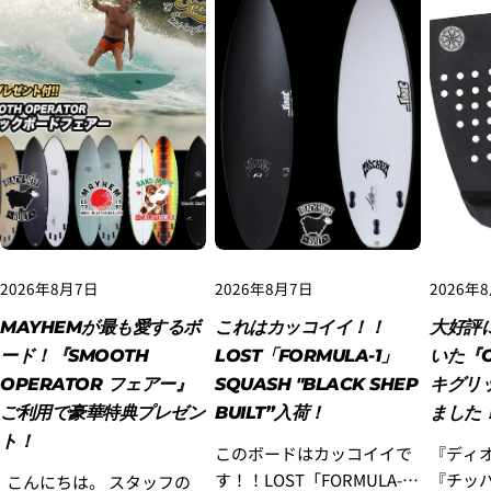
3.クレジットカード情報を入力し、
支払い回数のメニ
ューから「分割払い」または「ボーナス一括払い」
を
選択します。
2026年8月7日
2026年8月7日
2026年
MAYHEMが最も愛するボ
これはカッコイイ！！
大好評
ード！『SMOOTH
LOST「FORMULA-1」
いた『O
4.3Dセキュアの画面に移行しますので、各クレジット
OPERATOR フェアー』
SQUASH "BLACK SHEP
キグリ
カード会社の指示に従って認証を完了させてくださ
ご利用で豪華特典プレゼン
BUILT”入荷！
ました
い。(通常は、メールやSMSで受け取ったコードを入力
ト！
します。)
このボードはカッコイイで
『ディ
す！！LOST「FORMULA-
『チッ
こんにちは。 スタッフの