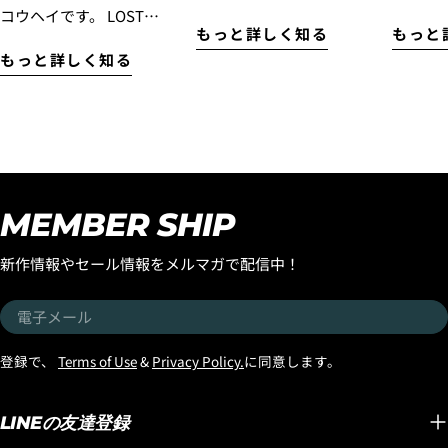
1」Squash "BLACK SHEP
『ナイ
コウヘイです。 LOST
もっと詳しく知る
もっと
BUILT”入荷！ 『エブリデ
名だた
Surfboards初のミッドレン
もっと詳しく知る
イ ハイパフォーマンスモ
となり
グスモデル『SMOOTH
デル』として昨年末にリリ
『OCTO
OPERATOR』を、もっと多
ースされた『フォーミュラ
Luvs
くの皆様に乗っていただき
ワン』モデルですが、この
て以来
たい！ そんな想いから、
モデルはラウンドピンモデ
ご好評
『SMOOTH OPERATOR
ルでのリリースとなりまし
デルが
FAIR』がスタートです！ 世
たが、フラットセクション
デルが
界中で大ヒットを続ける
MEMBER SHIP
も乗りつなぐ性能やスピー
す！ 世界のサーフボードシ
LOST初のミッドレングス
ド維持に優れた、よりビー
ーンをリ
『SMOOTH
新作情報やセール情報をメルマガで配信中！
チブレイクに合う「スカッ
ーフボ
OPERATOR』。 MAYHEMこ
シュテール」バージョンの
アン・
とマット・バイオロス自身
電
ストックボードが入荷しま
タ』の
が、 「気が付けば一番乗っ
子
したのでお知らせします。
もリリ
ているボード」 と語るほど
メ
登録で、
Terms of Use
&
Privacy Policy.
に同意します。
しかも今回入荷したのは
『OCTO
愛用し、乗り込むたびに改
ー
「ブラックシープビルト」
機能性
良を重ね、進化し続けてき
ル
テクノロジーのストックボ
デザイ
LINEの友達登録
たモデルです。 速さ。 パ
ードです。そしてさらに追
テムを
ドル性能。 テイクオフの早