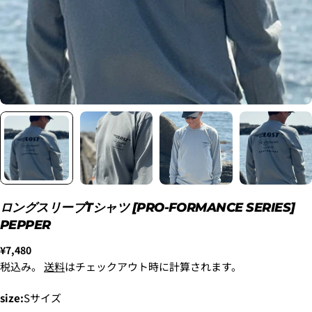
2. メアドの横に表示されています、3点をタップしま
す。
3.
「ゲストとして、チェックアウトします。」
を選択
します。
ロングスリーブTシャツ [PRO-FORMANCE SERIES]
新品
¥8,800
PEPPER
〜6'9"
USED
¥9,900
通
¥7,480
常
税込み。
送料
はチェックアウト時に計算されます。
新品
価
6'10"〜
¥11,000
格
size:
Sサイズ
USED