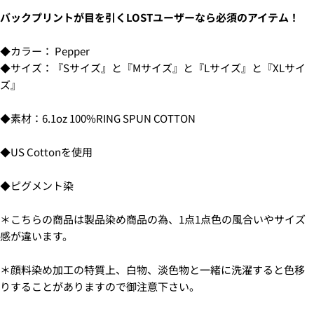
選択します。
配送時間は下記よりお選びいただけます。
前
入
の
な
バックプリントが目を引くLOSTユーザーなら必須のアイテム！
・午前中
コピー
メ
手
た
共
あ
・12時～14時
ー
の
有
不
な
Facebook
X
・14時～16時
◆カラー： Pepper
ル
電
た
可
で
で
・16時～18時
ア
◆サイズ：『Sサイズ』と『Mサイズ』と『Lサイズ』と『XLサイ
話
の
シ
共
・18時～21時
ド
ズ』
メ
ェ
有
・19時～21時
レ
ッ
ア
す
* の付いたフィールドは必須です。
ス
セ
る
◆素材：6.1oz 100%RING SPUN COTTON
ー
質問を送信する
ジ
◆US Cottonを使用
6.3Dセキュアの画面に移行しますので、各クレジット
カード会社の指示に従って認証を完了させてくださ
い。(通常は、メールやSMSで受け取ったコードを入力
◆ピグメント染
します。)
＊こちらの商品は製品染め商品の為、1点1点色の風合いやサイズ
感が違います。
2.はじめて、Luvsurfでお買い物をされる方
1.商品をカートにいれ、「チェックアウト」をクリッ
＊顔料染め加工の特質上、白物、淡色物と一緒に洗濯すると色移
クしてください
りすることがありますので御注意下さい。