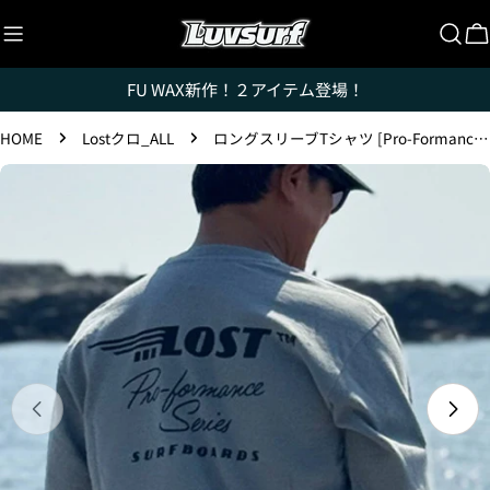
コ
ン
テ
FU WAX新作！２アイテム登場！
ン
ツ
HOME
Lostクロ_ALL
ロングスリーブTシャツ [Pro-Formance Series] Pepper
に
ス
Luvsurfでは、クレジットカードを利用して「分割払
製
い」または「ボーナス一括払い」で商品を購入するこ
キ
品
とができます。
ッ
情
ただし、税込１万円以上でご利用いただけます。
プ
報
1.これまでに、Luvsurfでお買い物をしたことがある
へ
方(2025年9月以降)
ス
キ
1. 商品をカートにいれ、「チェックアウト」をクリッ
クしてください
ッ
プ
メディア 0 をモーダルで開く