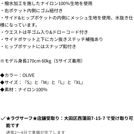
た
で
で
・16時～18時
手
・撥水加工を施したナイロン100％生地を使用
ア
話
入
の
シ
共
・18時～21時
ド
不
・右ポケット内側にゴム紐付き
メ
手
ェ
有
・19時～21時
レ
可
・サイド&ヒップポケットの内側にメッシュ生地を使用、水抜き仕
ッ
ア
す
* の付いたフィールドは必須です。
不
ス
セ
様になっています。
る
可
ー
質問を送信する
・ウエストは平ゴム入り&ドローコード付き
ジ
・サイドポケット上下にカン抜きステッチ補強あり
・ヒップポケットにはスナップ釦付き
※モデル身長170cm 60kg（Sサイズ着用）
6.3Dセキュアの画面に移行しますので、各クレジット
カード会社の指示に従って認証を完了させてくださ
い。(通常は、メールやSMSで受け取ったコードを入力
◆カラー：OLIVE
します。)
◆サイズ：『S』と『M』と『L』と『XL』
◆素材：ナイロン100％
2.はじめて、Luvsurfでお買い物をされる方
1.商品をカートにいれ、「チェックアウト」をクリッ
クしてください
​​★ラヴサーフ★店舗受取り：大田区西蒲田7-15-7
で受け取り可
能です
通常2〜4日で準備が完了します