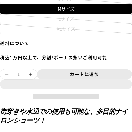
バ
Mサイズ
リ
着払いで送付します。
エ
上記の金額の通りではなく、東京からご自宅までの送
Lサイズ
バ
料がかかります。
ー
別途、梱包料3,300円がかかります。そのため、カート
XLサイズ
リ
シ
バ
4.
お支払いのセクションがある、
クレジットカード決
では配送料として、3,300円と表示されます。
エ
ョ
済(3Dセキュア)-SBPS
を選択します。
リ
ー
送料について
ン
エ
シ
が
ー
ョ
税込1万円以上で、分割/ボーナス払いご利用可能
売
シ
ン
り
ョ
が
質問する
量
切
カートに追加
ン
オリジナル ナイロンショーツ [CAL] OLIVE
オリジナル ナイロンショーツ [CAL]
売
れ
が
あ
り
ま
売
な
切
た
た
り
あ
れ
の
は
な
切
名
ま
た
この商品をシェアする
入
あ
れ
街穿きや水辺での使用も可能な、多目的ナイ
配送時間は下記よりお選びいただけます。
前
の
た
な
手
ま
・午前中
5.クレジットカード情報を入力し、
支払い回数のメニ
コピー
メ
ロンショーツ！
た
共
は
あ
不
・12時～14時
ューから「分割払い」または「ボーナス一括払い」
を
た
ー
の
有
な
入
Facebook
X
・14時～16時
選択します。
可
ル
は
電