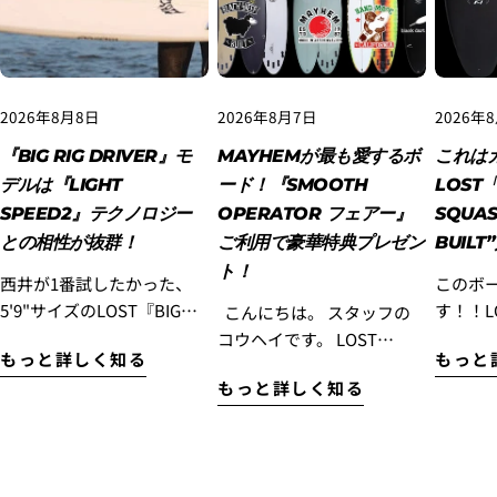
3.クレジットカード情報を入力し、
支払い回数のメニ
ューから「分割払い」または「ボーナス一括払い」
を
2026年8月8日
2026年8月7日
2026年
選択します。
『BIG RIG DRIVER』モ
MAYHEMが最も愛するボ
これは
デルは『LIGHT
ード！『SMOOTH
LOST「
SPEED2』テクノロジー
OPERATOR フェアー』
SQUAS
との相性が抜群！
ご利用で豪華特典プレゼン
BUIL
ト！
西井が1番試したかった、
このボ
5'9"サイズのLOST『BIG
す！！LO
こんにちは。 スタッフの
RIG DRIVER』LIGHT
1」Squa
コウヘイです。 LOST
もっと詳しく知る
もっと
SPEED2に、またまた乗っ
BUILT”入荷
Surfboards初のミッドレン
4.3Dセキュアの画面に移行しますので、各クレジット
もっと詳しく知る
てきました！！ この日の波
イ ハ
グスモデル『SMOOTH
カード会社の指示に従って認証を完了させてくださ
い。(通常は、メールやSMSで受け取ったコードを入力
はサーフィンしている人が
デル』
OPERATOR』を、もっと多
します。)
ほとんどいない小波で風も
ースさ
くの皆様に乗っていただき
食らっていて、全く良い波
ワン』
たい！ そんな想いから、
ではなかったのですが、ど
モデル