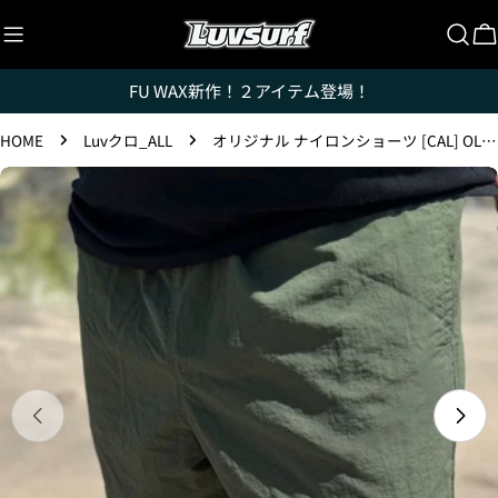
コ
ン
テ
FU WAX新作！２アイテム登場！
ン
ツ
HOME
Luvクロ_ALL
オリジナル ナイロンショーツ [CAL] OLIVE
に
Luvsurfでは、クレジットカードを利用して「分割払
ス
い」または「ボーナス一括払い」で商品を購入するこ
製
とができます。
キ
品
ッ
情
ただし、税込１万円以上でご利用いただけます。
プ
報
1.これまでに、Luvsurfでお買い物をしたことがある
へ
方(2025年9月以降)
ス
1. 商品をカートにいれ、「チェックアウト」をクリッ
キ
クしてください
ッ
プ
メディア 0 をモーダルで開く