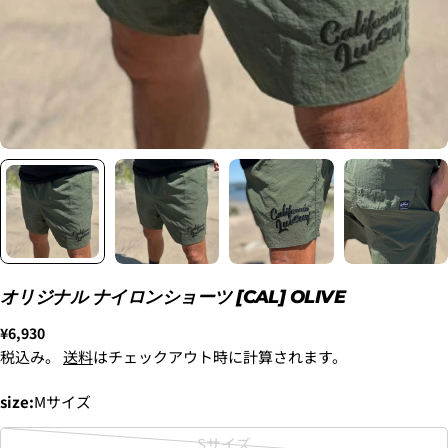
2. メアドの横に表示されています、3点をタップしま
す。
3.
「ゲストとして、チェックアウトします。」
を選択
します。
新品
¥8,800
〜6'9"
USED
¥9,900
オリジナル ナイロンショーツ [CAL] OLIVE
新品
通
¥6,930
6'10"〜
¥11,000
常
税込み。
送料
はチェックアウト時に計算されます。
USED
価
格
size:
Mサイズ
Sサイズ