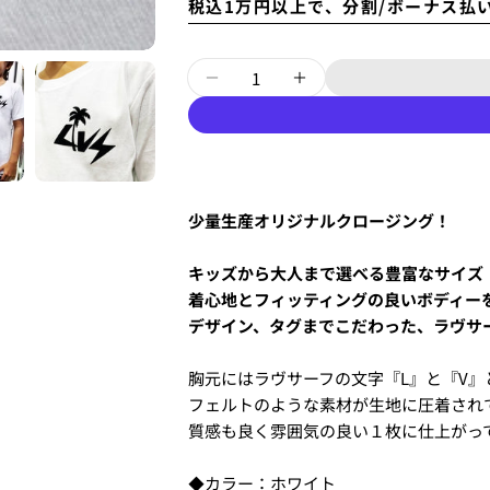
税込1万円以上で、分割/ボーナス払
あ
量
な
『LUVSURF』Tシャツ [
『LUVSURF』T
5.クレジットカード情報を入
た
あ
一括払い」
を選択します。
の
な
名
この商品を
た
あ
前
の
な
メ
共
た
あ
ー
有
少量生産オリジナルクロージング！
の
配送時間は下記よりお選びい
な
Facebook
X
ル
電
・午前中
た
で
で
ア
話
・12時～14時
の
シ
共
キッズから大人まで選べる豊富なサイズ
ド
・14時～16時
メ
ェ
有
着心地とフィッティングの良いボディー
レ
・16時～18時
ッ
ア
す
* の付いたフ
ス
デザイン、タグまでこだわった、ラヴサ
・18時～21時
セ
る
・19時～21時
ー
ジ
胸元にはラヴサーフの文字『L』と『V』
6.3Dセキュアの画面に移行
フェルトのような素材が生地に圧着され
せてください。(通常は、メー
質感も良く雰囲気の良い１枚に仕上がっ
2.はじめて、Luvsurfでお
◆カラー：ホワイト