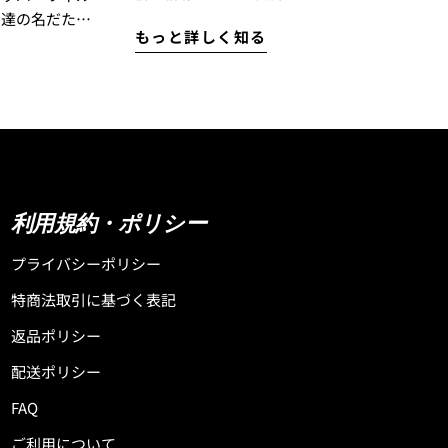
に入れました！ 現在カリフォルニアに滞在中
』達の名だたる
もっと詳しく知る
の西井はロストから新しいサーフボードを受
ートした
け取りました。 このボードは現在ベトナムに
あるロストサーフボードのエポキシ専門サー
様からご好評を
フボードファクトリーが制作してくれている
 完売していモ
ボードの西井のテストライド用のボードなの
ですが、 乗ってびっくり！1本目からマジック
 サーフボードの
ボードの予感がし、セッションを終えた頃に
』や『ラスタ』
はマジックボードに認定しました。 モデルは
ースしている
利用規約・ポリシー
『QUIVER KILLER』です。ボードサイズは
、機能性とスタイリ
5'9"のストックディメンションで29.75clで
たアイテムをリ
プライバシーポリシー
す。 テクノロジーは「ブラックシープビル
特商法取引に基づく表記
ト」まるでトランポリンに乗っているように
ドとの相性を引
波の上で跳ね上がってスプレーがぶっ飛びま
も人気の理由で
返品ポリシー
す！ この『QUIVER KILLER』は、Mayhemが
配送ポリシー
気に入っているボードのモデルの中の1本なの
上げる
ですが、やはり彼が乗っているボードは素晴
サーフアクセサリー
FAQ
らしいです。 とっても乗りやすくてターンも
OCTOPUS
ご利用について