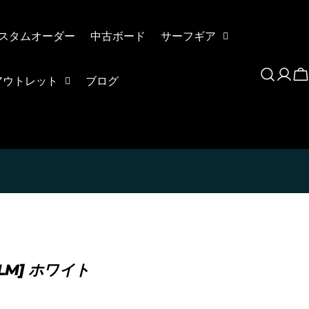
お買い物をしたことがある方(2025年9月以降)
チェックアウト」をクリックしてください
スタムオーダー
中古ボード
サーフギア
ロ
アウトレット
ブログ
グ
イ
ン
ます、3点をタップします。
アウトします。」
を選択します。
ALM] ホワイト