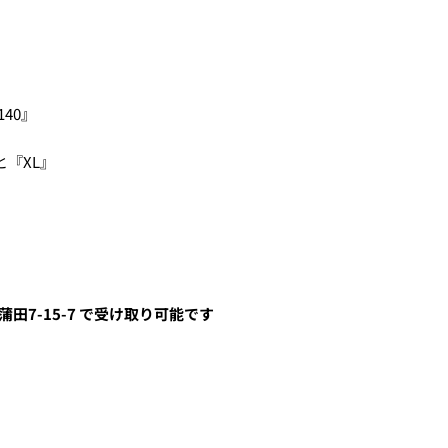
ェックアウト」をクリックしてください
40』
『XL』
田7-15-7
で受け取り可能です
る、
クレジットカード決済(3Dセキュア)-SBPS
を選択します。