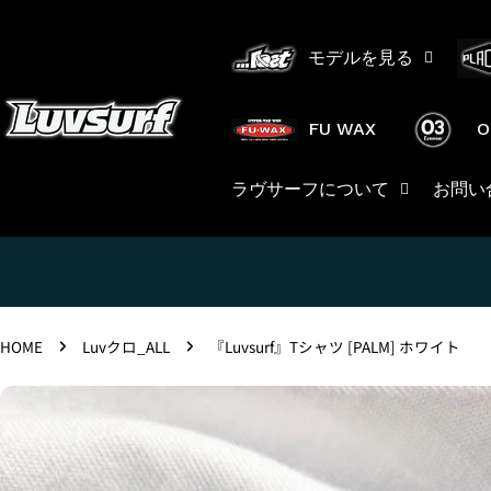
コ
ン
モデルを見る
テ
ン
ツ
FU WAX
O
に
ス
ラヴサーフについて
お問い
キ
ッ
プ
HOME
Luvクロ_ALL
『Luvsurf』Tシャツ [PALM] ホワイト
製
品
情
報