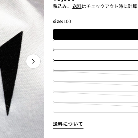
常
税込み。
送料
はチェックアウト時に計算
価
size:
100
格
〜6'9"
6'10"〜
メディア 1 をモーダルで開く
4.
お支払いのセクションがあ
着払いで送付します。
上記の金額の通りではなく、
別途、梱包料3,300円がかか
送料について
ます。