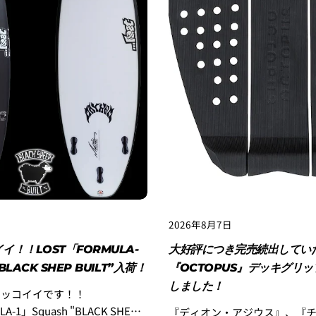
2026年8月7日
イ！！LOST「FORMULA-
大好評につき完売続出してい
BLACK SHEP BUILT”入荷！
『OCTOPUS』デッキグリ
しました！
カッコイイです！！
A-1」Squash "BLACK SHEP
『ディオン・アジウス』、『