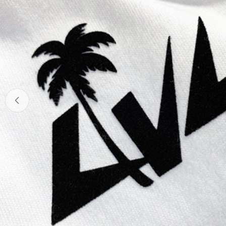
へ
ス
キ
ッ
プ
メディア 0 をモーダルで開く