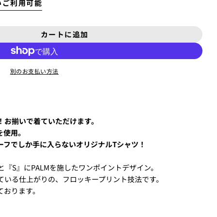
売
いご利用可能
シ
が
質問する
ン
り
ョ
売
が
切
ン
り
売
カートに追加
れ
が
PALM] ホワイトの数量を減らします
シャツ [PALM] ホワイトの数量を増やしてください
切
力し、
支払い回数のメニューから「分割払い」または「ボーナス
り
ま
売
れ
切
た
り
ま
シェアする
れ
は
別のお支払い方法
切
た
ま
入
コピー
れ
は
た
手
ま
入
ただけます。
は
不
た
手
入
可
は
！お揃いで着ていただけます。
不
手
入
を使用。
可
不
ィールドは必須です。
手
ーフでしか手に入らないオリジナルTシャツ！
可
不
質問を送信する
可
と『S』にPALMを施したワンポイントデザイン。
しますので、各クレジットカード会社の指示に従って認証を完了さ
ている仕上がりの、フロッキープリント技法です。
ルやSMSで受け取ったコードを入力します。)
ております。
買い物をされる方