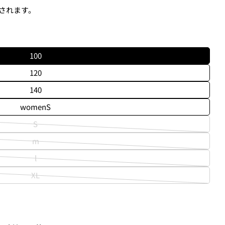
されます。
新品
¥8,800
100
USED
¥9,900
120
新品
140
¥11,000
メディア 2 をモーダ
womenS
USED
S
バ
る、
クレジットカード決済(3Dセキュア)-SBPS
を選択します。
m
リ
バ
エ
l
リ
バ
ー
エ
XL
リ
シ
バ
ー
東京からご自宅までの送料がかかります。
エ
ョ
リ
シ
ります。そのため、カートでは配送料として、3,300円と表示され
ー
ン
エ
ョ
シ
が
ー
ン
ョ