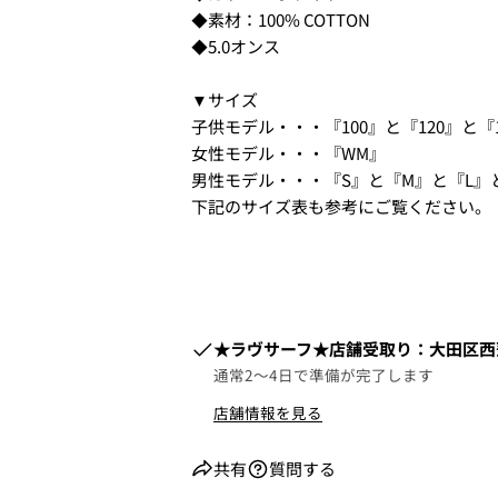
◆素材：100% COTTON
1.商品をカートにいれ、「チ
◆5.0オンス
▼サイズ
子供モデル・・・『100』と『120』と『1
女性モデル・・・『WM』
男性モデル・・・『S』と『M』と『L』と
下記のサイズ表も参考にご覧ください。
​​★ラヴサーフ★店舗受取り：大田区西蒲
2. お支払いのセクションがあ
通常2〜4日で準備が完了します
店舗情報を見る
共有
質問する