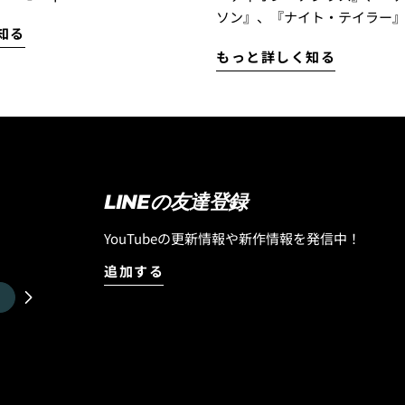
ソン』、『ナイト・テイラー
知る
として昨年末にリリースされた
エアリストが中心となりスタ
もっと詳しく知る
ラワン』モデルですが、このモ
『OCTOPUS IS REAL』！ Luvsurfで取り扱い
ドピンモデルでのリリースとな
を開始して以来、多くのお客
フラットセクションも乗りつな
いただき、完売モデルが続出！
ード維持に優れた、よりビーチ
デルが、待望の再入荷です！ 世界のサーフボ
う「スカッシュテール」バージ
ードシーンをリードするLOST
クボードが入荷しましたのでお
ライダー『イアン・クレーン
。しかも今回入荷したのは「ブ
のシグネチャーパットもリリ
LINEの友達登録
ビルト」テクノロジーのストッ
『OCTOPUS IS REAL』は
。そしてさらに追記したいのが
ッシュなデザインを兼ね備え
YouTubeの更新情報や新作情報を発信中！
ディメンションだけでなく、ボ
リースしています！ グリップ力や耐久性とい
追加する
ROディメンションも入荷した
った機能面はもちろん、ボー
長さで比較すると浮力が追加し
き立てる洗練されたデザイン
イパフォーマンスボードです
す！ お気に入りのサーフボードに合わせて、
ドルスピードを確保できます。
性能とスタイルをさらに引き
格の良い方、パドルスピードが
『OCTOPUS IS REAL』の
、お勧めできるBROサイズで
をぜひチェックしてください！ 『