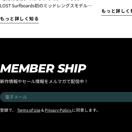
BUILT”入荷！ 『エブリデイ ハイパフォーマ
LOST Surfboards初のミッドレングスモデル
もっと詳しく
ンスモデル』
『SMOOTH OPERATOR』を、もっと多くの皆
もっと詳しく知る
『フォーミュ
様に乗っていただきたい！ そんな想いから、
デルはラウン
『SMOOTH OPERATOR FAIR』がスタートで
りましたが、
す！ 世界中で大ヒットを続ける LOST初のミッ
ぐ性能やスピ
ドレングス『SMOOTH OPERATOR』。
ブレイクに合
MAYHEMことマット・バイオロス自身が、
ョンのストッ
「気が付けば一番乗っているボード」 と語る
知らせします
ほど愛用し、乗り込むたびに改良を重ね、進
MEMBER SHIP
ラックシープ
化し続けてきたモデルです。 速さ。 パドル性
クボードです
能。 テイクオフの早さ。 ターン性能。 そして
新作情報やセール情報をメルマガで配信中！
スタンダード
誰もが驚くほど軽快な操作性。 ミッドレング
リュームのあB
スの概念を変えてしまうほど完成度の高い1本
電
のです。同じ
として、今では世界中のサーファーから高い
子
てあるのでハ
評価を受けています。 『SMOOTH OPERATOR
メ
登録で、
Terms of Use
&
Privacy Policy.
に同意します。
が、安心のパ
FAIR』特典はこちら！ 期間中に、 『SMOOTH
ー
年配の方や体
OPERATOR』 BLACK SHEEP BUILT(VIETNAM
ル
必要な方などに
製)、 POLYESTER(JAPAN製)をご購入いただく