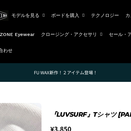
1.これまでに、Luvsurfで
1. 商品をカートにいれ、「
モデルを見る
ボードを購入
テクノロジー
カ
ZONE Eyewear
クロージング・アクセサリ
セール・
合わせ
FU WAX新作！２アイテム登場！
2. メアドの横に表示されてい
3.
「ゲストとして、チェック
『LUVSURF』Tシャツ [P
通
¥3,850