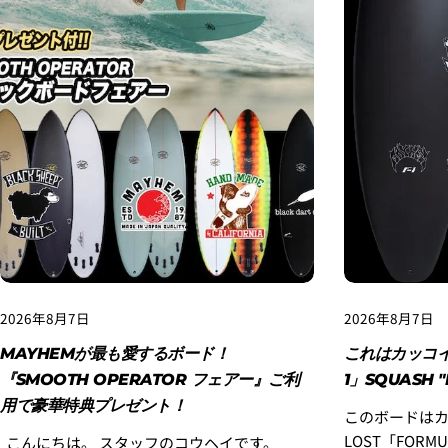
2026年8月7日
2026年8月7日
MAYHEMが最も愛するボード！
これはカッコイ
『SMOOTH OPERATOR フェアー』ご利
1」SQUASH "
用で豪華特典プレゼント！
このボードは
LOST「FORMUL
こんにちは。 スタッフのコウヘイです。