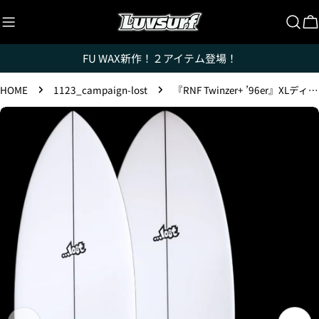
コ
ン
テ
FU WAX新作！２アイテム登場！
ン
ツ
HOME
1123_campaign-lost
『RNF Twinzer+ ’96er』XLディメンション
に
ス
製
キ
品
ッ
情
プ
報
へ
ス
キ
ッ
プ