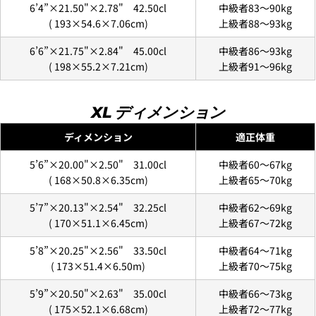
あ
6’4”×21.50"×2.78" 42.50cl
中級者83〜90kg
配送時間は下記よりお選びいただけます。
前
の
な
・午前中
(
193×54.6×7.06
cm)
上級者88〜93kg
コピー
メ
た
共
あ
・12時～14時
ー
の
有
な
Facebook
X
・14時～16時
6’6”×21.75"×2.84" 45.00cl
中級者86〜93kg
ル
電
た
で
で
・16時～18時
ア
(
198×55.2×7.21
cm)
上級者91〜96kg
話
の
シ
共
・18時～21時
ド
メ
ェ
有
・19時～21時
レ
ッ
ア
す
* の付いたフィールドは必須です。
ス
XL ディメンション
セ
る
ー
質問を送信する
ディメンション
適正体重
ジ
6.3Dセキュアの画面に移行しますので、各クレジット
カード会社の指示に従って認証を完了させてくださ
5’6”×20.00"×2.50" 31.00cl
中級者60〜67kg
い。(通常は、メールやSMSで受け取ったコードを入力
(
168×50.8×6.35
cm)
上級者65〜70kg
します。)
5’7”×20.13"×2.54" 32.25cl
中級者62〜69kg
(
170×51.1×6.45
cm)
上級者67〜72kg
2.はじめて、Luvsurfでお買い物をされる方
5’8”×20.25"×2.56" 33.50cl
中級者64〜71kg
1.商品をカートにいれ、「チェックアウト」をクリッ
(
173×51.4×6.50
m)
上級者70〜75kg
クしてください
5’9”×20.50"×2.63" 35.00cl
中級者66〜73kg
(
175×52.1×6.68
cm)
上級者72〜77kg