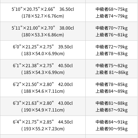
5’10”×20.75"×2.66" 36.50cl
中級者68〜75kg
(178
×52.7×6.76
cm)
上級者74〜79kg
5’11”×21.00"×2.70" 38.00cl
中級者70〜77kg
(1
80×53.3×6.86
cm)
上級者76〜81kg
6’0”×21.25"×2.75" 39.50cl
中級者72〜79kg
(
183×54.0×6.99
cm)
上級者78〜83kg
6’1”×21.38"×2.75" 40.50cl
中級者75〜82kg
(
185×54.3×6.99
cm)
上級者
81～86
kg
2. お支払いのセクションがある、
クレジットカード決
済(3Dセキュア)-SBPS
を選択します。
6’2”×21.50"×2.80" 42.00cl
中級者78
～85
kg
(
188×54.6×7.11
cm)
上級者84
～89
kg
6’3”×21.63"×2.80" 43.00cl
中級者81
～88
kg
(
190×54.9×7.11
cm)
上級者87
～92
kg
6’4”×21.75"×2.85" 44.50cl
中級者84
～91
kg
(
193×55.2×7.23
cm)
上級者90
～95
kg