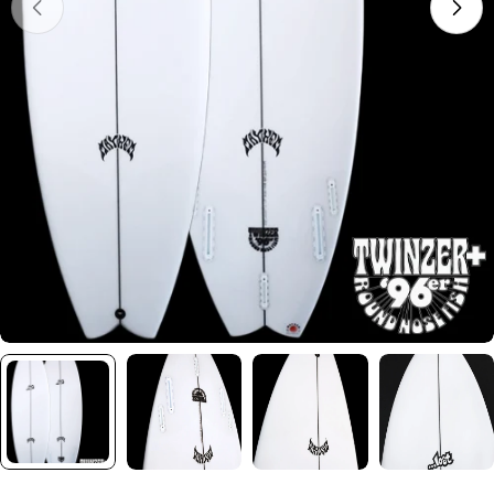
メディア 0 をモーダルで開く