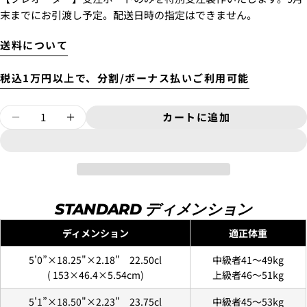
末までにお引渡し予定。配送日時の指定はできません。
送料について
税込1万円以上で、分割/ボーナス払いご利用可能
Luvsurfでは、クレジットカードを利用して「分割払
い」または「ボーナス一括払い」で商品を購入するこ
量
カートに追加
とができます。
『RNF TWINZER+ ’96ER』XLディメンシ
『RNF TWINZER+ ’96ER』X
ただし、税込１万円以上でご利用いただけます。
1.これまでに、Luvsurfでお買い物をしたことがある
方(2025年9月以降)
1. 商品をカートにいれ、「チェックアウト」をクリッ
STANDARD ディメンション
クしてください
ディメンション
適正体重
5'0”×18.25"×2.18" 22.50cl
中級者41〜49kg
(
153×46.4×5.54
cm)
上級者46〜51kg
5'1”×18.50"×2.23" 23.75cl
中級者45〜53kg