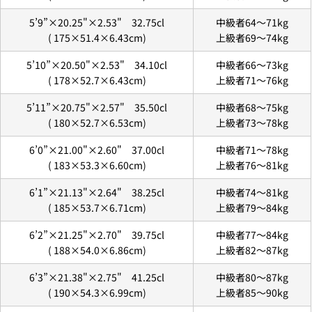
5’9”×20.25"×2.53" 32.75cl
中級者64〜71kg
(
175×51.4×6.43
cm)
上級者69〜74kg
5’10”×20.50"×2.53" 34.10cl
中級者66〜73kg
4.
お支払いのセクションがある、
クレジットカード決
(
178×52.7×6.43
cm)
上級者71〜76kg
着払いで送付します。
済(3Dセキュア)-SBPS
を選択します。
上記の金額の通りではなく、東京からご自宅までの送
5’11”×20.75"×2.57" 35.50cl
中級者68〜75kg
料がかかります。
(
180
×52.7×6.53
cm)
上級者73〜78kg
別途、梱包料3,300円がかかります。そのため、カート
では配送料として、3,300円と表示されます。
6’0”×21.00"×2.60" 37.00cl
中級者71〜78kg
(
183×53.3×6.60
cm)
上級者76〜81kg
6’1”×21.13"×2.64" 38.25cl
中級者74〜81kg
(
185×53.7×6.71
cm)
上級者79〜84kg
質問する
6’2”×21.25"×2.70" 39.75cl
中級者77〜84kg
(
188×54.0×6.86
cm)
上級者82〜87kg
あ
な
6’3”×21.38"×2.75" 41.25cl
中級者80〜87kg
5.クレジットカード情報を入力し、
支払い回数のメニ
た
あ
ューから「分割払い」または「ボーナス一括払い」
を
(
190×54.3×6.99
cm)
上級者85〜90kg
の
な
選択します。
名
た
この商品をシェアする