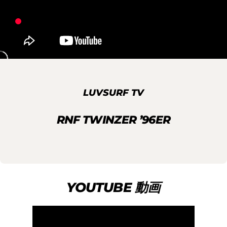
LUVSURF TV
RNF TWINZER ’96ER
YOUTUBE 動画