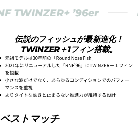
TWINZER+ ’96er
PO
伝説のフィッシュが最新進化！
TWINZER＋1フィン搭載。
元祖モデルは30年前の「Round Nose Fish」
2021年にリニューアルした「RNF'96」にTWINZER＋１フィン
を搭載
小さな波だけでなく、あらゆるコンディションでのパフォー
マンスを重視
よりタイトな動きと止まらない推進力が維持する設計
ベストマッチ