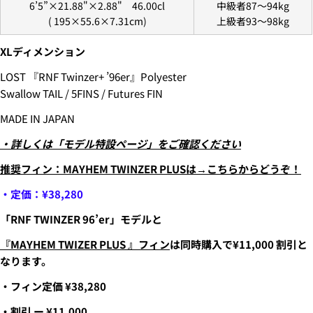
6’5”×21.88"×2.88" 46.00cl
中級者87
～94
kg
(
195×55.6×7.31
cm)
上級者93
～98
kg
XLディメンション
3.クレジットカード情報を入力し、
支払い回数のメニ
ューから「分割払い」または「ボーナス一括払い」
を
LOST 『RNF Twinzer+ ’96er』Polyester
選択します。
Swallow TAIL / 5FINS / Futures FIN
MADE IN JAPAN
・詳しくは「モデル特設ページ」をご確認ください
推奨フィン：MAYHEM TWINZER PLUSは→こちらからどうぞ！
・定価：¥38,280
「RNF TWINZER 96’er」モデルと
4.3Dセキュアの画面に移行しますので、各クレジット
『MAYHEM TWIZER PLUS 』フィン
は同時購入で¥11,000 割引と
カード会社の指示に従って認証を完了させてくださ
なります。
い。(通常は、メールやSMSで受け取ったコードを入力
します。)
・フィン定価 ¥38,280
・割引 ー ¥11,000