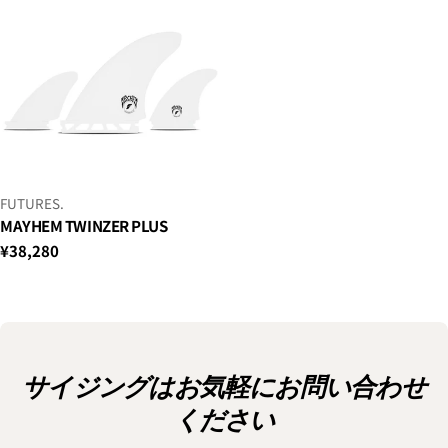
ベ
FUTURES.
ン
MAYHEM TWINZER PLUS
ダ
通
¥38,280
ー：
常
価
格
サイジングはお気軽にお問い合わせ
ください