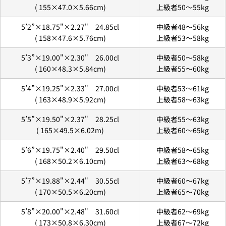
(
155×47.0×5.66
cm)
上級者50〜55kg
5’2”×18.75"×2.27" 24.85cl
中級者48〜56kg
(
158×47.6×5.76
cm)
上級者53〜58kg
5’3”×19.00"×2.30" 26.00cl
中級者50〜58kg
(
160×48.3×5.84
cm)
上級者55〜60kg
2. メアドの横に表示されています、3点をタップしま
5’4”×19.25"×2.33"
27.00
cl
中級者53〜61kg
す。
(
163×48.9×5.92
cm)
上級者58〜63kg
3.
「ゲストとして、チェックアウトします。」
を選択
します。
5’5”×19.50"×
2.37
"
28.25
cl
中級者55〜63kg
(
165×49.5×6.0
2m)
上級者60〜65kg
5’6”×19.75"×2.40"
29.50
cl
中級者58〜65kg
新品
¥8,800
(
168×50.2×6.10
cm)
上級者63〜68kg
〜6'9"
5’7”×19.88"×2.44" 30
.55
cl
中級者60〜67kg
USED
¥9,900
(
170×50.5×6.20
cm)
上級者65〜70kg
新品
5’8”×20.00"×
2.48
" 31
.60
cl
中級者62〜69kg
6'10"〜
¥11,000
USED
(
173×50.8×6.30
cm)
上級者67〜72kg