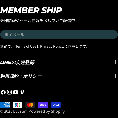
MEMBER SHIP
新作情報やセール情報をメルマガで配信中！
電
子
メ
登録で、
Terms of Use
&
Privacy Policy.
に同意します。
ー
ル
LINEの友達登録
利用規約・ポリシー
フ
イ
YouTube
ヴ
ェ
ン
ィ
イ
お
ス
メ
ス
支
タ
オ
© 2026
Luvsurf
.
Powered by Shopify
ブ
払
グ