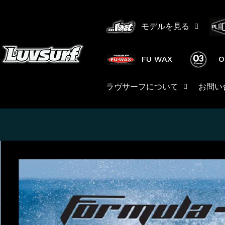
コ
ン
モデルを見る
テ
ン
ツ
FU WAX
O
に
ス
ラヴサーフについて
お問い
キ
ッ
プ