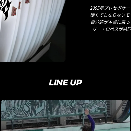
2005年プレセボ
硬くてしならないモ
自分達が本当に乗っ
リー・ロペスが共
LINE UP