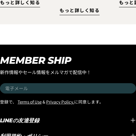
もっと詳しく知る
もっと
に!ぜひこのLOSTの名作を
SPEE
楽しむ大人の皆さんに、ぜ
もっと詳しく知る
乗ってただきたいので『ス
てきました！
ひチェックしていただきた
ムースオペレーターフェア
はサー
いアイウェアがあります。
ー』を開催！ お客様のご注
ほとん
それが、スタイリッシュな
文された『スムースオペレ
食らっ
デザインと高い機能性を兼
ーター』に合うラヴサーフ
ではな
ね備えた『OZONE
おすすめのトラクションパ
うして
Eyewear』です！ サーフィ
ッドとボードの長さに合う
てみた
ンはもちろん、海への行き
MEMBER SHIP
おすすめのニットケースを
ンする
帰りやドライブ、普段のス
プレゼントいたします。 さ
EPSエ
タイルにも自然に馴染む洗
新作情報やセール情報をメルマガで配信中！
らに高額な「DOUBLE
パドル
練されたデザインが魅力の
DART」や「BLACK SHEEP
い波や
『OZONE Eyewear』。
電
BUILT（USA製）」と
ルで追
「サーフィン用だから」と
子
「LONG TOE（USA製）」
できて
いう雰囲気が強すぎず、街
メ
登録で、
Terms of Use
&
Privacy Policy.
に同意します。
この３つには、追加で、
ピード
中でも格好良く掛けられる
ー
FCS2/SPLIT KEELフィン
では、
のが、大人のサーファーに
ル
（金額入れる）をプレゼン
では考
LINEの友達登録
おすすめしたいポイントで
ト！！メイヘムがこよなく
フ性能です。 
す。 そして今回、特に注目
愛すことで、このボードが
SPEE
していただきたいのが偏光