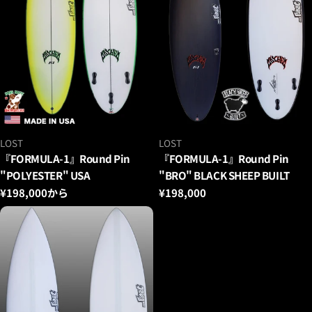
ベ
ベ
LOST
LOST
ン
ン
『FORMULA-1』Round Pin
『FORMULA-1』Round Pin
ダ
ダ
"POLYESTER" USA
"BRO" BLACK SHEEP BUILT
ー：
ー：
通
¥198,000から
通
¥198,000
常
常
価
価
格
格