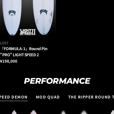
ベ
LOST
ン
『FORMULA-1』Round Pin
ダ
"PRO" LIGHT SPEED 2
ー：
通
¥198,000
常
価
格
PERFORMANCE
PEED DEMON
MOD QUAD
THE RIPPER ROUND T