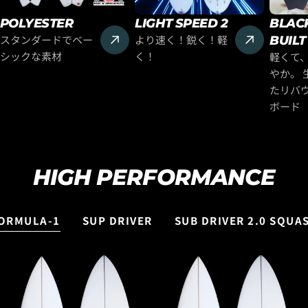
POLYESTER
LIGHT SPEED 2
BLAC
スタンダードでベー
より速く！鋭く！軽
BUILT
シックな素材
く！
軽くて
やか。 
たリバ
ボード
HIGH PERFORMANCE
ORMULA-1
SUP DRIVER
SUB DRIVER 2.0 SQUAS