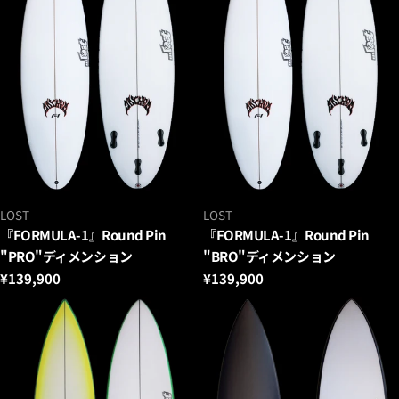
ベ
ベ
LOST
LOST
ン
ン
『FORMULA-1』Round Pin
『FORMULA-1』Round Pin
ダ
ダ
"PRO"ディメンション
"BRO"ディメンション
ー：
ー：
通
¥139,900
通
¥139,900
常
常
価
価
格
格