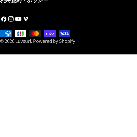
利用規約・ポリシー
どんどん進化し、速くて乗
ポキシ
レンズモデルと調光レンズ
りやすいミッドレングスと
の通り
モデル。 海面からの強烈な
フ
イ
YouTube
ヴ
して世界中で認知されてい
大きな
照り返しや眩しさが気にな
ェ
ン
ィ
る大人ショートボーダーに
組み合
るサーフィンでは、目を守
イ
お
ス
メ
選ばれるLOST名作ミッドレ
クノロ
りながら快適に海を見るた
ス
支
タ
オ
© 2026
Luvsurf
.
Powered by Shopify
ングスです。 この機会にぜ
す。 浮力のある大きなボー
めのアイウェア選びも重要
ブ
払
グ
ひ「スムースオペレータ
ドをワ
です。 偏光レンズは、海面
ッ
い
ラ
ー」を手に入れて乗ってく
サーフ
や路面などからのギラつき
ク
方
ム
ださい！
化され
を抑えて、よりクリアで見
法
https://www.luvsurf.co.jp/blogs/blog/20260801s
で、ノ
やすい視界をサポートして
こちらからどうぞ！
キビキ
くれるのが魅力。 一方、調
オフは
光レンズは紫外線量などに
ので、
応じてレンズの濃さが変化
ショア
するため、海だけでなく日
ません
常でも使いやすいのがポイ
ですし
ントです。 サーフィンをす
ドオン
るときだけのアイテムでは
に押さ
なく、「海でも街でも使え