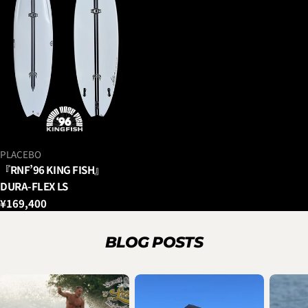
ベ
PLACEBO
ン
『RNF’96 KING FISH』
ダ
DURA-FLEX LS
ー：
通
¥169,400
常
価
BLOG POSTS
格