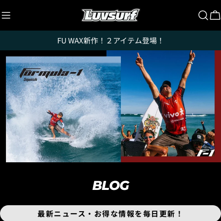
コ
ン
テ
FU WAX新作！２アイテム登場！
ン
ツ
に
ス
キ
ッ
プ
BLOG
最新ニュース・お得な情報を毎日更新！