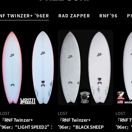
NF TWINZER+ ’96ER
RAD ZAPPER
RNF’96
P
ベ
ベ
ベ
LOST
LOST
LOST
ン
ン
ン
『RNF Twinzer+
『RNF Twinzer+
『RNF T
ダ
ダ
ダ
’96er』"LIGHT SPEED2"：
’96er』"BLACK SHEEP
’96er』