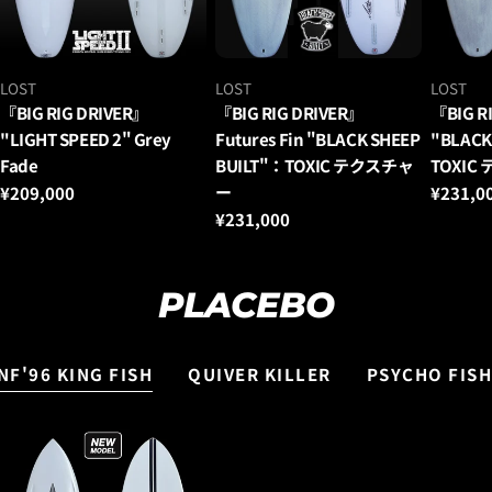
ベ
ベ
ベ
LOST
LOST
LOST
ン
ン
ン
『BIG RIG DRIVER』
『BIG RIG DRIVER』
『BIG R
ダ
ダ
ダ
"LIGHT SPEED 2" Grey
Futures Fin "BLACK SHEEP
"BLACK
ー：
ー：
ー：
Fade
BUILT"：TOXIC テクスチャ
TOXIC
ー
通
¥209,000
通
¥231,0
常
常
通
¥231,000
価
価
常
格
格
価
格
PLACEBO
NF'96 KING FISH
QUIVER KILLER
PSYCHO FISH