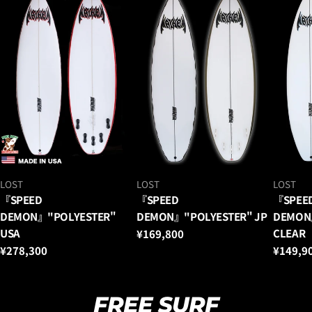
ベ
ベ
ベ
LOST
LOST
LOST
ン
ン
ン
『SPEED
『SPEED
『SPEE
ダ
ダ
ダ
DEMON』"POLYESTER"
DEMON』"POLYESTER" JP
DEMON
ー：
ー：
ー：
USA
CLEAR
通
¥169,800
常
通
¥278,300
通
¥149,9
価
常
常
格
価
価
格
格
FREE SURF