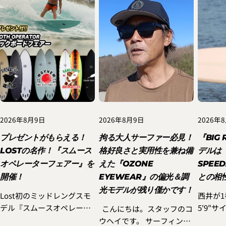
2026年8月9日
2026年8月9日
2026年
プレゼントがもらえる！
拘る大人サーファー必見！
『BIG 
LOSTの名作！『スムース
格好良さと実用性を兼ね備
デルは『
オペレーターフェアー』を
えた『OZONE
SPEE
開催！
EYEWEAR』の偏光＆調
との相
光モデルが残り僅かです！
Lost初のミッドレングスモ
西井が
デル『スムースオペレータ
5'9"サ
こんにちは。スタッフのコ
ー』をご検討されていた方
RIG DR
ウヘイです。 サーフィンを