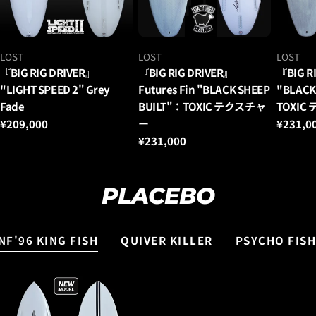
ベ
ベ
ベ
LOST
LOST
LOST
ン
ン
ン
『BIG RIG DRIVER』
『BIG RIG DRIVER』
『BIG R
ダ
ダ
ダ
"LIGHT SPEED 2" Grey
Futures Fin "BLACK SHEEP
"BLACK
ー：
ー：
ー：
Fade
BUILT"：TOXIC テクスチャ
TOXIC
ー
通
¥209,000
通
¥231,0
常
常
通
¥231,000
価
価
常
格
格
価
格
PLACEBO
NF'96 KING FISH
QUIVER KILLER
PSYCHO FISH