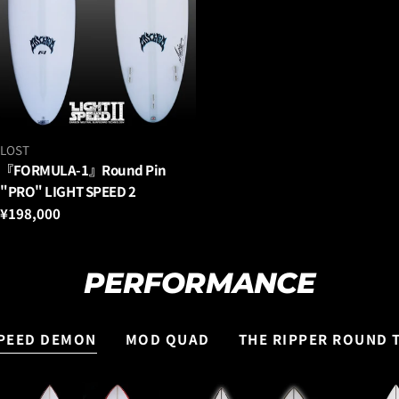
ベ
LOST
ン
『FORMULA-1』Round Pin
ダ
"PRO" LIGHT SPEED 2
ー：
通
¥198,000
常
価
格
PERFORMANCE
PEED DEMON
MOD QUAD
THE RIPPER ROUND T