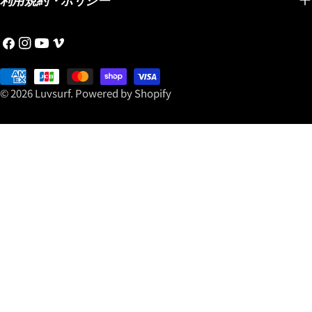
利用規約・ポリシー
どんどん進化し、速くて乗
ポキシ
レンズモデルと調光レンズ
りやすいミッドレングスと
の通り
モデル。 海面からの強烈な
フ
イ
YouTube
ヴ
して世界中で認知されてい
大きな
照り返しや眩しさが気にな
ェ
ン
ィ
る大人ショートボーダーに
組み合
るサーフィンでは、目を守
イ
お
ス
メ
選ばれるLOST名作ミッドレ
クノロ
りながら快適に海を見るた
ス
支
タ
オ
© 2026
Luvsurf
.
Powered by Shopify
ングスです。 この機会にぜ
す。 浮力のある大きなボー
めのアイウェア選びも重要
ブ
払
グ
ひ「スムースオペレータ
ドをワ
です。 偏光レンズは、海面
ッ
い
ラ
ー」を手に入れて乗ってく
サーフ
や路面などからのギラつき
ク
方
ム
ださい！
化され
を抑えて、よりクリアで見
法
https://www.luvsurf.co.jp/blogs/blog/20260801s
で、ノ
やすい視界をサポートして
こちらからどうぞ！
キビキ
くれるのが魅力。 一方、調
オフは
光レンズは紫外線量などに
ので、
応じてレンズの濃さが変化
ショア
するため、海だけでなく日
ません
常でも使いやすいのがポイ
ですし
ントです。 サーフィンをす
ドオン
るときだけのアイテムでは
に押さ
なく、「海でも街でも使え