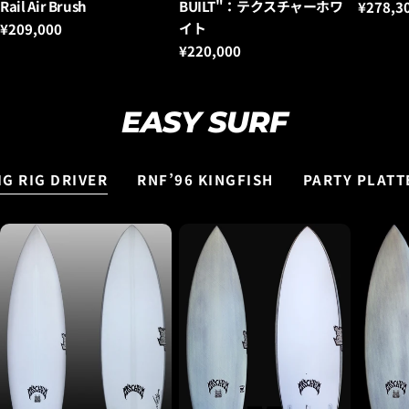
ー：
ー：
ー：
Rail Air Brush
BUILT"：テクスチャーホワ
通
¥278,3
常
イト
通
¥209,000
価
常
通
¥220,000
格
価
常
格
価
格
EASY SURF
IG RIG DRIVER
RNF’96 KINGFISH
PARTY PLATT