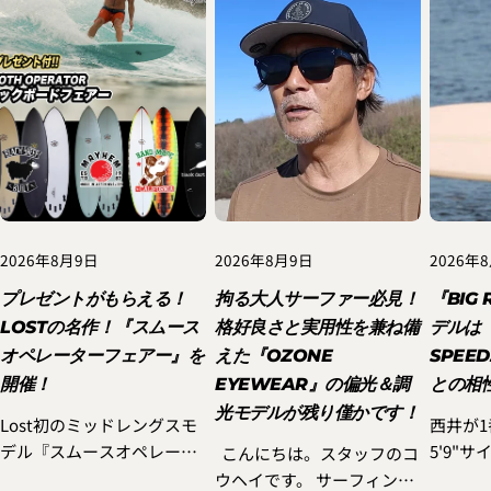
2026年8月9日
2026年8月9日
2026年
プレゼントがもらえる！
拘る大人サーファー必見！
『BIG 
LOSTの名作！『スムース
格好良さと実用性を兼ね備
デルは『
オペレーターフェアー』を
えた『OZONE
SPEE
開催！
EYEWEAR』の偏光＆調
との相
光モデルが残り僅かです！
Lost初のミッドレングスモ
西井が
デル『スムースオペレータ
5'9"サ
こんにちは。スタッフのコ
ー』をご検討されていた方
RIG DR
ウヘイです。 サーフィンを