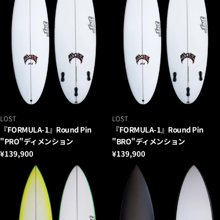
ベ
ベ
LOST
LOST
ン
ン
『FORMULA-1』Round Pin
『FORMULA-1』Round Pin
ダ
ダ
"PRO"ディメンション
"BRO"ディメンション
ー：
ー：
通
¥139,900
通
¥139,900
常
常
価
価
格
格