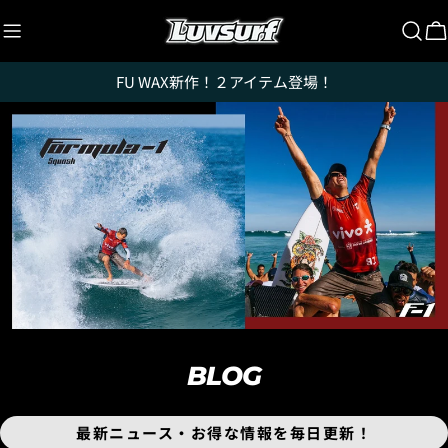
コ
ン
テ
FU WAX新作！２アイテム登場！
ン
ツ
に
ス
キ
ッ
プ
BLOG
最新ニュース・お得な情報を毎日更新！