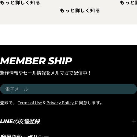
もっと詳しく知る
もっと
に!ぜひこのLOSTの名作を
SPEE
楽しむ大人の皆さんに、ぜ
もっと詳しく知る
乗ってただきたいので『ス
てきました！
ひチェックしていただきた
ムースオペレーターフェア
はサー
いアイウェアがあります。
ー』を開催！ お客様のご注
ほとん
それが、スタイリッシュな
文された『スムースオペレ
食らっ
デザインと高い機能性を兼
ーター』に合うラヴサーフ
ではな
ね備えた『OZONE
おすすめのトラクションパ
うして
Eyewear』です！ サーフィ
ッドとボードの長さに合う
てみた
ンはもちろん、海への行き
MEMBER SHIP
おすすめのニットケースを
ンする
帰りやドライブ、普段のス
プレゼントいたします。 さ
EPSエ
タイルにも自然に馴染む洗
新作情報やセール情報をメルマガで配信中！
らに高額な「DOUBLE
パドル
練されたデザインが魅力の
DART」や「BLACK SHEEP
い波や
『OZONE Eyewear』。
電
BUILT（USA製）」と
ルで追
「サーフィン用だから」と
子
「LONG TOE（USA製）」
できて
いう雰囲気が強すぎず、街
メ
登録で、
Terms of Use
&
Privacy Policy.
に同意します。
この３つには、追加で、
ピード
中でも格好良く掛けられる
ー
FCS2/SPLIT KEELフィン
では、
のが、大人のサーファーに
ル
（金額入れる）をプレゼン
では考
LINEの友達登録
おすすめしたいポイントで
ト！！メイヘムがこよなく
フ性能です。 
す。 そして今回、特に注目
愛すことで、このボードが
SPEE
していただきたいのが偏光