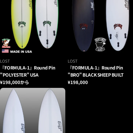
ベ
ベ
LOST
LOST
ン
ン
『FORMULA-1』Round Pin
『FORMULA-1』Round Pin
ダ
ダ
"POLYESTER" USA
"BRO" BLACK SHEEP BUILT
ー：
ー：
通
¥198,000から
通
¥198,000
常
常
価
価
格
格