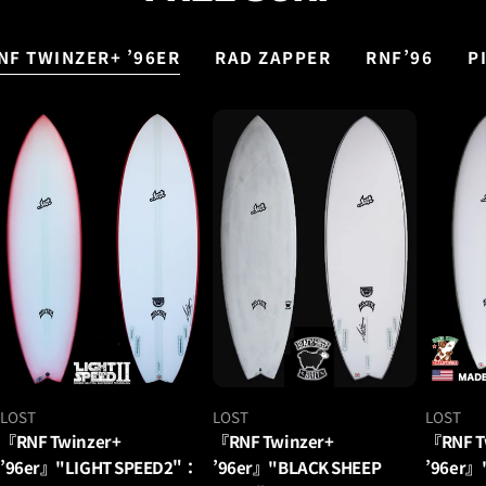
NF TWINZER+ ’96ER
RAD ZAPPER
RNF’96
P
ベ
ベ
ベ
LOST
LOST
LOST
ン
ン
ン
『RNF Twinzer+
『RNF Twinzer+
『RNF T
ダ
ダ
ダ
’96er』"LIGHT SPEED2"：
’96er』"BLACK SHEEP
’96er』