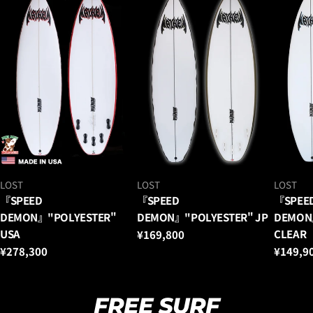
ベ
ベ
ベ
LOST
LOST
LOST
ン
ン
ン
『SPEED
『SPEED
『SPEE
ダ
ダ
ダ
DEMON』"POLYESTER"
DEMON』"POLYESTER" JP
DEMON
ー：
ー：
ー：
USA
CLEAR
通
¥169,800
常
通
¥278,300
通
¥149,9
価
常
常
格
価
価
格
格
FREE SURF