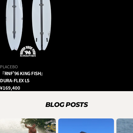
ベ
PLACEBO
ン
『RNF’96 KING FISH』
ダ
DURA-FLEX LS
ー：
通
¥169,400
常
価
BLOG POSTS
格