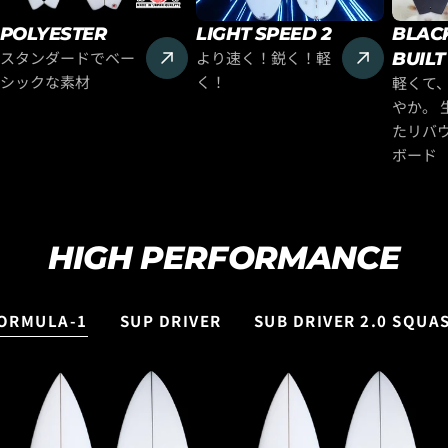
POLYESTER
LIGHT SPEED 2
BLAC
スタンダードでベー
より速く！鋭く！軽
BUILT
シックな素材
く！
軽くて
やか。 
たリバ
ボード
HIGH PERFORMANCE
ORMULA-1
SUP DRIVER
SUB DRIVER 2.0 SQUAS