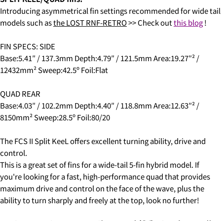
・12:00 to 14:00
message
Share
Share
Introducing asymmetrical fin settings recommended for wide tail
・2:00 PM to 4:00 PM
on
on
models such as
the LOST RNF-RETRO
>> Check out
this blog
!
・4:00 PM to 6:00 PM
Facebook
X
・6:00 PM to 9:00 PM
・7pm to 9pm
FIN SPECS: SIDE
The fields marked * are required.
4-3.SHIPPING PERIOD
Base:5.41″ / 137.3mm Depth:4.79″ / 121.5mm Area:19.27″² /
SEND QUESTION
12432mm² Sweep:42.5º Foil:Flat
QUAD REAR
Base:4.03″ / 102.2mm Depth:4.40″ / 118.8mm Area:12.63″² /
6.3Dセキュアの画面に移行しますので、各クレジット
カード会社の指示に従って認証を完了させてくださ
8150mm² Sweep:28.5º Foil:80/20
い。(通常は、メールやSMSで受け取ったコードを入力
します。)
The FCS II Split KeeL offers excellent turning ability, drive and
control.
This is a great set of fins for a wide-tail 5-fin hybrid model. If
2.はじめて、Luvsurfでお買い物をされる方
you're looking for a fast, high-performance quad that provides
1.商品をカートにいれ、「チェックアウト」をクリッ
maximum drive and control on the face of the wave, plus the
クしてください
ability to turn sharply and freely at the top, look no further!