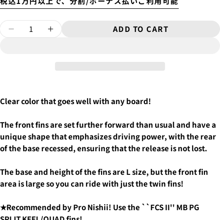
税込1万円以上で、分割/ボーナス払いご利用可能
Will be sent cash on delivery.
Quantity
ADD TO CART
The amount above is not the same as the shipping fee
DECREASE QUANTITY FOR PG SPLIT KEEL
INCREASE QUANTITY FOR PG SPLI
from Tokyo to your home.
A separate packaging fee of 3,300 yen will be charged.
4.
お支払いのセクションがある、
クレジットカード決
Therefore, the shipping fee will be displayed as 3,300
済(3Dセキュア)-SBPS
を選択します。
yen in the cart.
Clear color that goes well with any board!
The front fins are set further forward than usual and have a
ASK A QUESTION
unique shape that emphasizes driving power, with the rear
of the base recessed, ensuring that the release is not lost.
Your
name
The base and height of the fins are L size, but the front fin
Your
area is large so you can ride with just the twin fins!
email
SHARE THIS PRODUCT
You can choose the delivery time from the options
Your
5.クレジットカード情報を入力し、
支払い回数のメニ
below.
phone
★Recommended by Pro Nishii! Use the ``FCS II'' MB PG
ューから「分割払い」または「ボーナス一括払い」
を
COPY
·in the morning
Share
Your
選択します。
SPLIT KEEL/QUAD fins!