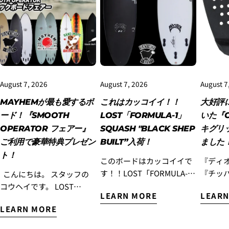
3.クレジットカード情報を入力し、
支払い回数のメニ
ューから「分割払い」または「ボーナス一括払い」
を
選択します。
August 7, 2026
August 7, 2026
August 7
MAYHEMが最も愛するボ
これはカッコイイ！！
大好評
ード！『SMOOTH
LOST「FORMULA-1」
いた『O
OPERATOR フェアー』
SQUASH "BLACK SHEP
キグリ
ご利用で豪華特典プレゼン
BUILT”入荷！
ました
ト！
このボードはカッコイイで
『ディ
す！！LOST「FORMULA-
『チッ
こんにちは。 スタッフの
4.3Dセキュアの画面に移行しますので、各クレジット
カード会社の指示に従って認証を完了させてくださ
1」Squash "BLACK SHEP
『ナイ
コウヘイです。 LOST
い。(通常は、メールやSMSで受け取ったコードを入力
LEARN MORE
LEARN
BUILT”入荷！ 『エブリデ
名だた
Surfboards初のミッドレン
します。)
LEARN MORE
イ ハイパフォーマンスモ
となり
グスモデル『SMOOTH
デル』として昨年末にリリ
『OCTO
OPERATOR』を、もっと多