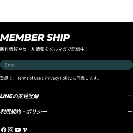
ースされた『フォーミュラ
Luvs
くの皆様に乗っていただき
ワン』モデルですが、この
て以来
たい！ そんな想いから、
モデルはラウンドピンモデ
ご好評
『SMOOTH OPERATOR
ルでのリリースとなりまし
デルが
FAIR』がスタートです！ 世
たが、フラットセクション
デルが
界中で大ヒットを続ける
MEMBER SHIP
も乗りつなぐ性能やスピー
す！ 世界のサーフボードシ
LOST初のミッドレングス
ド維持に優れた、よりビー
ーンをリ
『SMOOTH
新作情報やセール情報をメルマガで配信中！
チブレイクに合う「スカッ
ーフボ
OPERATOR』。 MAYHEMこ
シュテール」バージョンの
アン・
とマット・バイオロス自身
Email
ストックボードが入荷しま
タ』の
が、 「気が付けば一番乗っ
したのでお知らせします。
もリリ
ているボード」 と語るほど
登録で、
Terms of Use
&
Privacy Policy.
に同意します。
しかも今回入荷したのは
『OCTO
愛用し、乗り込むたびに改
「ブラックシープビルト」
機能性
良を重ね、進化し続けてき
テクノロジーのストックボ
デザイ
LINEの友達登録
たモデルです。 速さ。 パ
ードです。そしてさらに追
テムを
ドル性能。 テイクオフの早
記したいのがスタンダード
す！ グリップ力や耐久性と
さ。 ターン性能。 そして誰
利用規約・ポリシー
ディメンションだけでな
いった
もが驚くほど軽快な操作
く、ボリュームのあBROデ
ボード
性。 ミッドレングスの概念
Facebook
Instagram
YouTube
Vimeo
ィメンションも入荷したの
る洗練
を変えてしまうほど完成度