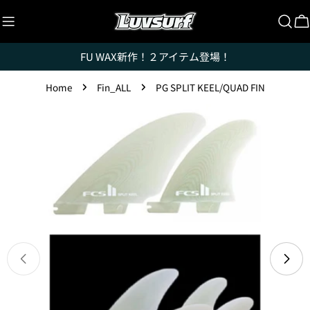
Skip
to
C
content
FU WAX新作！２アイテム登場！
Home
Fin_ALL
PG SPLIT KEEL/QUAD FIN
Luvsurfでは、クレジットカードを利用して「分割払
Skip
い」または「ボーナス一括払い」で商品を購入するこ
とができます。
to
product
ただし、税込１万円以上でご利用いただけます。
information
1.これまでに、Luvsurfでお買い物をしたことがある
方(2025年9月以降)
1. 商品をカートにいれ、「チェックアウト」をクリッ
クしてください
Open media 0 in modal