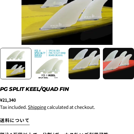
2. メアドの横に表示されています、3点をタップしま
す。
3.
「ゲストとして、チェックアウトします。」
を選択
します。
New
¥8,800
~6'9"
PG SPLIT KEEL/QUAD FIN
USED
¥9,900
Regular
¥21,340
New
price
Tax included.
Shipping
calculated at checkout.
6'10"~
¥11,000
USED
送料について