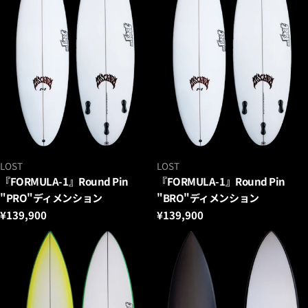
ベ
ベ
LOST
LOST
ン
ン
『FORMULA-1』Round Pin
『FORMULA-1』Round Pin
ダ
ダ
"PRO"ディメンション
"BRO"ディメンション
ー：
ー：
通
¥139,900
通
¥139,900
常
常
価
価
格
格