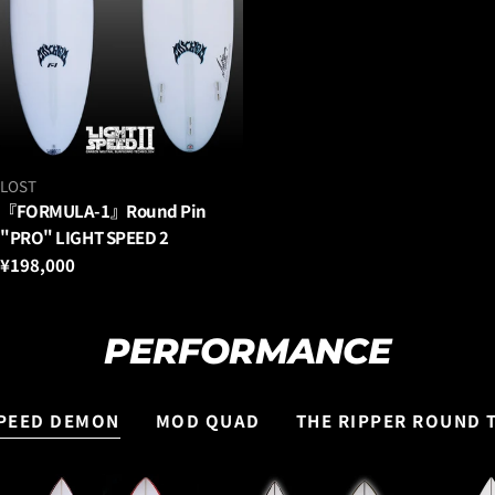
ベ
LOST
ン
『FORMULA-1』Round Pin
ダ
"PRO" LIGHT SPEED 2
ー：
通
¥198,000
常
価
格
PERFORMANCE
PEED DEMON
MOD QUAD
THE RIPPER ROUND T