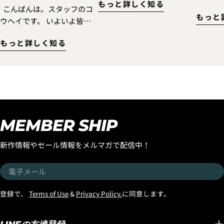
もっと詳しく知る
に!ぜひこのLOSTの名作を
楽しむ
こんばんは。スタッフのコ
もっと
乗ってただきたいので『ス
ひチェ
ウヘイです。 いよいよ皆様
ムースオペレーターフェア
いアイ
が待ちに待ったお盆休みの
ー』を開催！ お客様のご注
もっと詳しく知る
それが
連休がスタート！ 連休中に
文された『スムースオペレ
デザイ
海へ行く予定を立てている
ーター』に合うラヴサーフ
ね備えた
方も多いのではないでしょ
おすすめのトラクションパ
Eyewea
うか？ 「せっかくの連休だ
ッドとボードの長さに合う
ンはも
から、新しいボードでサー
おすすめのニットケースを
帰りや
フィンしたい！」 「サーフ
プレゼントいたします。 さ
タイル
トリップ用に、もう1本ボー
MEMBER SHIP
らに高額な「DOUBLE
練され
ドを追加したい！」 そんな
DART」や「BLACK SHEEP
『OZON
方にぜひチェックしていた
新作情報やセール情報をメルマガで配信中！
BUILT（USA製）」と
「サー
だきたいのが、今スタート
「LONG TOE（USA製）」
いう雰
した 30th
電
この３つには、追加で、
中でも
ANNIVERSARY「サマー ス
子
FCS2/SPLIT KEELフィン
のが、
トックボード フェアー！」
メ
登録で、
Terms of Use
&
Privacy Policy.
に同意します。
（金額入れる）をプレゼン
おすす
です！ 8月16日までの期間
ー
ト！！メイヘムがこよなく
す。 そして今回、特に注目
限定で、 ラヴサーフでは30
ル
愛すことで、このボードが
してい