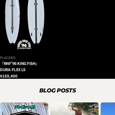
ベ
PLACEBO
ン
『RNF’96 KING FISH』
ダ
DURA-FLEX LS
ー：
通
¥169,400
常
価
BLOG POSTS
格