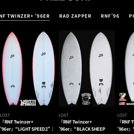
NF TWINZER+ ’96ER
RAD ZAPPER
RNF’96
P
ベ
ベ
ベ
LOST
LOST
LOST
ン
ン
ン
『RNF Twinzer+
『RNF Twinzer+
『RNF T
ダ
ダ
ダ
’96er』"LIGHT SPEED2"：
’96er』"BLACK SHEEP
’96er』