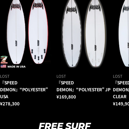
ベ
ベ
ベ
LOST
LOST
LOST
ン
ン
ン
『SPEED
『SPEED
『SPEE
ダ
ダ
ダ
DEMON』"POLYESTER"
DEMON』"POLYESTER" JP
DEMON
ー：
ー：
ー：
USA
CLEAR
通
¥169,800
常
通
¥278,300
通
¥149,9
価
常
常
格
価
価
格
格
FREE SURF