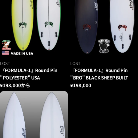
ベ
ベ
LOST
LOST
ン
ン
『FORMULA-1』Round Pin
『FORMULA-1』Round Pin
ダ
ダ
"POLYESTER" USA
"BRO" BLACK SHEEP BUILT
ー：
ー：
通
¥198,000から
通
¥198,000
常
常
価
価
格
格