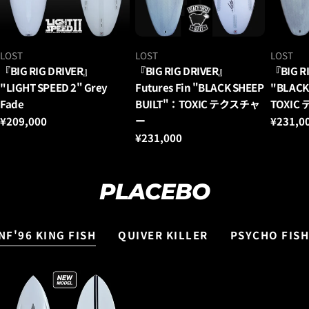
ベ
ベ
ベ
LOST
LOST
LOST
ン
ン
ン
『BIG RIG DRIVER』
『BIG RIG DRIVER』
『BIG R
ダ
ダ
ダ
"LIGHT SPEED 2" Grey
Futures Fin "BLACK SHEEP
"BLACK
ー：
ー：
ー：
Fade
BUILT"：TOXIC テクスチャ
TOXIC
ー
通
¥209,000
通
¥231,0
常
常
通
¥231,000
価
価
常
格
格
価
格
PLACEBO
NF'96 KING FISH
QUIVER KILLER
PSYCHO FISH