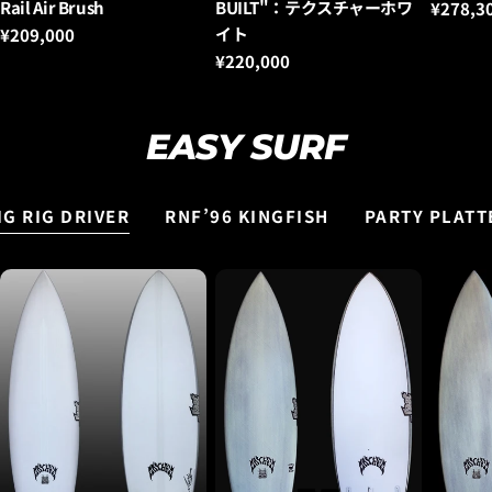
ー：
ー：
ー：
Rail Air Brush
BUILT"：テクスチャーホワ
通
¥278,3
常
イト
通
¥209,000
価
常
通
¥220,000
格
価
常
格
価
格
EASY SURF
IG RIG DRIVER
RNF’96 KINGFISH
PARTY PLATT