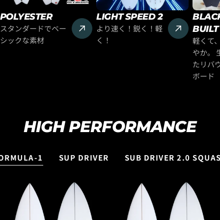
POLYESTER
LIGHT SPEED 2
BLAC
スタンダードでベー
より速く！鋭く！軽
BUILT
シックな素材
く！
軽くて
やか。 
たリバ
ボード
HIGH PERFORMANCE
ORMULA-1
SUP DRIVER
SUB DRIVER 2.0 SQUAS