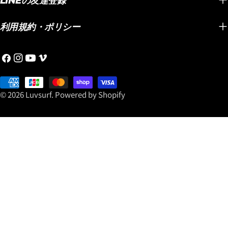
LINEの友達登録
周年を記念して、LOST &
どんどん進化し、速くて乗
レンズ
PLACEBOの新品ストックボ
りやすいミッドレングスと
モデル
ードをご購入いただいたお
利用規約・ポリシー
して世界中で認知されてい
照り返
客様に、お好きなトラクシ
る大人ショートボーダーに
るサー
ョンパッドをプレゼント！
フ
イ
YouTube
ヴ
選ばれるLOST名作ミッドレ
りなが
さらに！ 先着25名様限定
ェ
ン
ィ
ングスです。 この機会にぜ
めのア
で、非売品「Luvsurf Quick
イ
お
ス
メ
ひ「スムースオペレータ
です。
Dry Towel」もプレゼント！
ス
支
タ
オ
© 2026
Luvsurf
.
Powered by Shopify
ー」を手に入れて乗ってく
や路面
＊セールボード、USEDボー
ブ
払
グ
ださい！
を抑え
ド、プレオーダーボード、
ッ
い
ラ
https://www.luvsurf.co.jp/blogs/bl
やすい
カスタムオーダーを除く。
ク
方
ム
こちらからどうぞ！
くれるのが
＊その他のイベントと併用
法
光レン
はできません。 そこで今回
応じて
は、現在ラヴサーフにある
するた
ストックボードの中から、
常でも
僕が独断と偏見で選んだ
ントで
「今乗るならコレ！」と思
るとき
っているおすすめモデル
なく、
を、LOSTから3モデルをピ