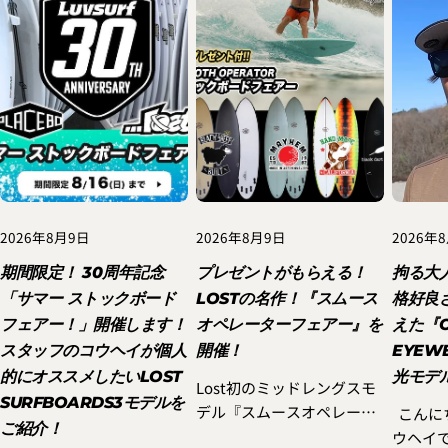
2026年8月9日
2026年8月9日
2026年
期間限定！ 30周年記念
プレゼントがもらえる！
拘る大
「サマー ストックボード
LOSTの名作！『スムース
格好良
フェアー！」開催します！
オペレーターフェアー』を
えた『O
スタッフのコウヘイが個人
開催！
EYEW
的にオススメしたいLOST
光モデ
Lost初のミッドレングスモ
SURFBOARDS3モデルを
デル『スムースオペレータ
こんにちは。スタッフのコ
ご紹介！
ー』をご検討されていた方
ウヘイ