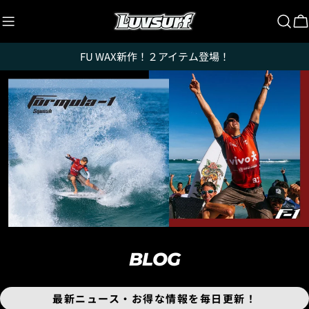
コ
ン
テ
FU WAX新作！２アイテム登場！
ン
ツ
に
ス
キ
ッ
プ
BLOG
最新ニュース・お得な情報を毎日更新！